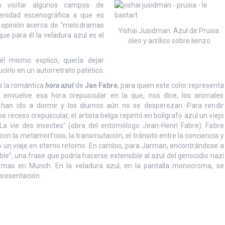
 visitar algunos campos de
cenidad escenográfica a que es
 opinión acerca de “melodramas
Yishai Jusidman. Azul de Prusia.
ue para él la veladura azul es el
óleo y acrílico sobre lienzo
l mismo explicó, quería dejar
cirlo en un autorretrato patético.
es la romántica
hora azul
de
Jan Fabre
, para quien este color representa
 envuelve esa hora crepuscular en la que, nos dice, los animales
 han ido a dormir y los diurnos aún no se desperezan. Para rendir
 receso crepuscular, el artista belga repintó en bolígrafo azul un viejo
La vie des insectes” (obra del entomólogo Jean-Henri Fabre). Fabre
 con la metamorfosis, la transmutación, el tránsito entre la conciencia y
 un viaje en eterno retorno. En cambio, para Jarman, encontrándose a
ible”, una frase que podría hacerse extensible al azul del genocidio nazi
 formas en Munch. En la veladura azul, en la pantalla monocroma, se
epresentación.