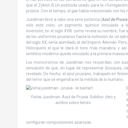
que el Zyklon B (el pesticida usado para la «fumigaci
prúsico. Con el tiempo, el gas había reaccionado con l
Jusidman llevó a cabo una serie pictórica (
Azul de Prusia
sólo este color, un pigmento químico vinculado a 
invención, en el siglo XVIII: como revela su nombre, fue 
de los uniformes prusianos hasta la extinción de un ejérc
del siglo XX, sería asimilado al del Imperio Alemán. Pero
Holocausto el que le dará el tono más macabra, y así
sintético moderno queda vinculado a la primera masacre a
Los monocromos de Jusidman nos recuerdan, con sus az
sensación de que, en lugar de representar (bosques, c
revelado. De hecho, el azul prusiano, trabajado en finís
del terror que se engendra en la médula de lo humano.
E
Yishai Jusidman. Azul de Prusia. Sobibor. óleo y
acrílico sobre lienzo
d
configuran composiciones azarosas.