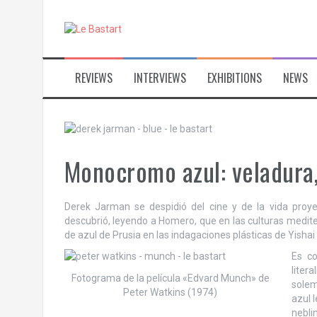
S
k
i
p
t
REVIEWS
INTERVIEWS
EXHIBITIONS
NEWS
o
c
o
n
t
e
Monocromo azul: veladura,
n
t
Derek Jarman se despidió del cine y de la vida pro
descubrió, leyendo a Homero, que en las culturas medit
de azul de Prusia en las indagaciones plásticas de Yisha
Es co
liter
Fotograma de la película «Edvard Munch» de
solem
Peter Watkins (1974)
azul 
nebli