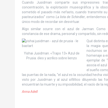
Cuando Jusidman comparte sus impresiones tras
concentración, la explotación museográfica y la obs
sometido el pasado más nefasto, cuando transmite su
pasteurizados” como
La lista de Schindler
, entendemos q
único modo de recordar sin desvirtuar.
Algo similar ocurre con el azul de Jarman. Como é
constancia de ese drama, personal y compartido, sin redu
Qué distinta 
la magia que
nocturnos se
Yishai Jusidman. «Trapo 13» Azul de
homenaje a ese
Prusia. óleo y acrílico sobre lienzo
ejemplar de “
asocia el azul
el sueño como
las puertas de la nada, “el azul es la oscuridad hecha vis
visto por Jusidman y al azul sifilítico diluyendo las
encuentran la muerte y su imposibilidad, el vacío de la r
Anna Adell