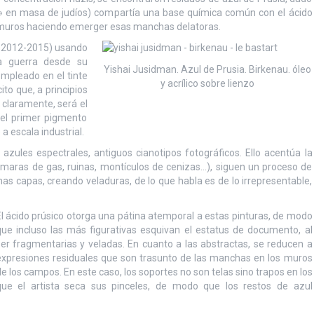
ón» en masa de judíos) compartía una base química común con el ácido
os muros haciendo emerger esas manchas delatoras.
2012-2015) usando
la guerra desde su
Yishai Jusidman. Azul de Prusia. Birkenau. óleo
empleado en el tinte
y acrílico sobre lienzo
ito que, a principios
, claramente, será el
 el primer pigmento
 escala industrial.
ules espectrales, antiguos cianotipos fotográficos. Ello acentúa la
ámaras de gas, ruinas, montículos de cenizas…), siguen un proceso de
imas capas, creando veladuras, de lo que habla es de lo irrepresentable,
l ácido prúsico otorga una pátina atemporal a estas pinturas, de modo
que incluso las más figurativas esquivan el estatus de documento, al
ser fragmentarias y veladas. En cuanto a las abstractas, se reducen a
expresiones residuales que son trasunto de las manchas en los muros
e los campos. En este caso, los soportes no son telas sino trapos en los
que el artista seca sus pinceles, de modo que los restos de azul