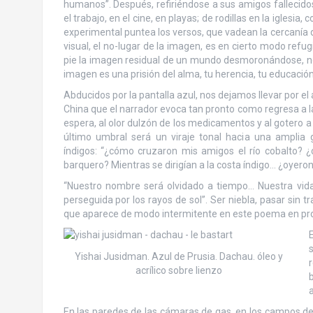
humanos”. Después, refiriéndose a sus amigos fallecido
el trabajo, en el cine, en playas; de rodillas en la iglesia
experimental puntea los versos, que vadean la cercanía d
visual, el no-lugar de la imagen, es en cierto modo refu
pie la imagen residual de un mundo desmoronándose, nos 
imagen es una prisión del alma, tu herencia, tu educación,
Abducidos por la pantalla azul, nos dejamos llevar por 
China que el narrador evoca tan pronto como regresa a l
espera, al olor dulzón de los medicamentos y al gotero a
último umbral será un viraje tonal hacia una amplia
índigos: “¿cómo cruzaron mis amigos el río cobalto? 
barquero? Mientras se dirigían a la costa índigo… ¿oyeron
“Nuestro nombre será olvidado a tiempo… Nuestra vida
perseguida por los rayos de sol”. Ser niebla, pasar sin tr
que aparece de modo intermitente en este poema en prosa
s
Yishai Jusidman. Azul de Prusia. Dachau. óleo y
acrílico sobre lienzo
b
a
En las paredes de las cámaras de gas, en los campos de