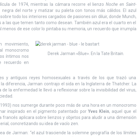
lícula de 1974, mientras la cámara recorre el lienzo
Noche en Saint-
e negra del norte y matizar su paleta con tonos más cálidos. El azul
obre todo los interiores cargados de pasiones sin diluir, donde Munch,
s a las que temen tanto como desean. También azul era el cuarto en el
al menos de ese color lo pintaba su memoria, un recuerdo que irrumpía
n movimiento,
 al monocromo
Derek Jarman «Blue». En la Tate Britain.
gos íntimos nos
e recuerdo en
ores y antiguos reyes homosexuales a través de los que trazó una
 la diferencia, Jarman contrajo el sida en la Inglaterra de Thatcher. La
la enfermedad le llevó a reflexionar sobre la invisibilidad del virus,
ciedad.
(1993) nos sumerge durante poco más de una hora en un monocromo
mar inspirado en el pigmento patentado por
Yves Klein
, aquel que el
ta francés aplicara sobre lienzos y objetos para aludir a una dimensión
erial, concretizando su idea de vacío zen.
pórea de Jarman: “el azul trasciende la solemne geografía de los límites