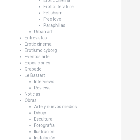
Erotic cinema
Erotic literature
Fetishism
Free love
Paraphilias
Urban art
Entrevistas
Erotic cinema
Erotismo cyborg
Eventos arte
Exposiciones
Grabado
Le Bastart
Interviews
Reviews
Noticias
Obras
Arte y nuevos medios
Dibujo
Escultura
Fotografía
Ilustración
Instalación