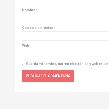
a
Nombre
*
t
i
Correo electrónico
*
o
n
Web
Guarda mi nombre, correo electrónico y web en est