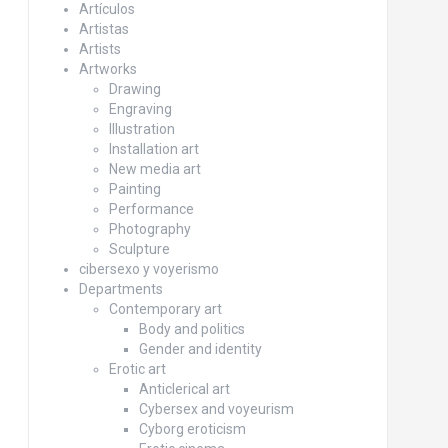
Artículos
Artistas
Artists
Artworks
Drawing
Engraving
Illustration
Installation art
New media art
Painting
Performance
Photography
Sculpture
cibersexo y voyerismo
Departments
Contemporary art
Body and politics
Gender and identity
Erotic art
Anticlerical art
Cybersex and voyeurism
Cyborg eroticism