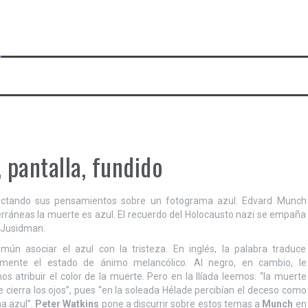
 pantalla, fundido
yectando sus pensamientos sobre un fotograma azul. Edvard Munch
erráneas la muerte es azul. El recuerdo del Holocausto nazi se empaña
i Jusidman.
mún asociar el azul con la tristeza. En inglés, la palabra traduce
almente el estado de ánimo melancólico. Al negro, en cambio, le
os atribuir el color de la muerte. Pero en la Ilíada leemos: “la muerte
le cierra los ojos”, pues “en la soleada Hélade percibían el deceso como
na azul”.
Peter Watkins
pone a discurrir sobre estos temas a
Munch
en