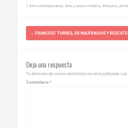
Arte contemporaneo
,
Arte y nuevos medios
,
Artículos
,
Artis
P
←
FRANCESC TORRES, DE NAUFRAGIOS Y RESCATE
o
s
Deja una respuesta
t
Tu dirección de correo electrónico no será publicada.
Los
n
Comentario
*
a
v
i
g