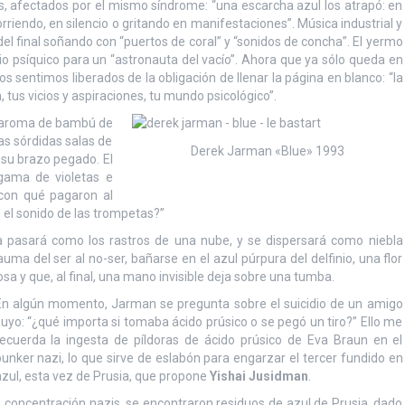
s, afectados por el mismo síndrome: “una escarcha azul los atrapó: en
, corriendo, en silencio o gritando en manifestaciones”. Música industrial y
el final soñando con “puertos de coral” y “sonidos de concha”. El yermo
gio psíquico para un “astronauta del vacío”. Ahora que ya sólo queda en
sentimos liberados de la obligación de llenar la página en blanco: “la
 tus vicios y aspiraciones, tu mundo psicológico”.
el aroma de bambú de
as sórdidas salas de
Derek Jarman «Blue» 1993
 su brazo pegado. El
 gama de violetas e
¿con qué pagaron al
 el sonido de las trompetas?”
 pasará como los rastros de una nube, y se dispersará como niebla
auma del ser al no-ser, bañarse en el azul púrpura del delfinio, una flor
 y que, al final, una mano invisible deja sobre una tumba.
En algún momento, Jarman se pregunta sobre el suicidio de un amigo
uyo: “¿qué importa si tomaba ácido prúsico o se pegó un tiro?” Ello me
recuerda la ingesta de píldoras de ácido prúsico de Eva Braun en el
unker nazi, lo que sirve de eslabón para engarzar el tercer fundido en
zul, esta vez de Prusia, que propone
Yishai Jusidman
.
 concentración nazis, se encontraron residuos de azul de Prusia, dado