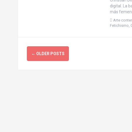
Christian Di
digital. La 
más femenin
Arte cont
Fetichismo
,
P
←
OLDER POSTS
o
s
t
s
n
a