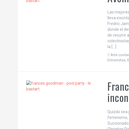
Las mejores
lleva inscri
Fredric Jam
donde el de
de recurrir 
colectivista
la […]
Arte cont
Entrevistas
,
Franc
incon
Quizás sea p
feminismo, 
Succionado p