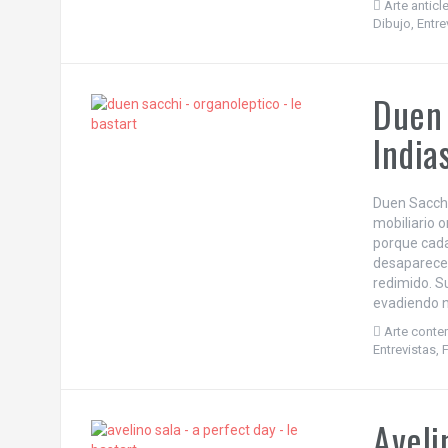
Arte anticle
Dibujo
,
Entre
Duen 
India
Duen Sacchi 
mobiliario o
porque cada
desaparece n
redimido. S
evadiendo na
Arte cont
Entrevistas
,
Aveli