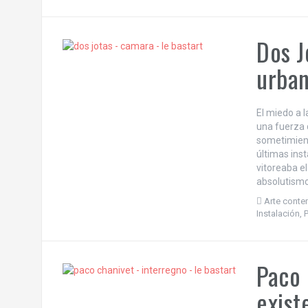
Dos J
urba
El miedo a l
una fuerza 
sometimient
últimas ins
vitoreaba e
absolutismo
Arte cont
Instalación
,
Paco 
exist