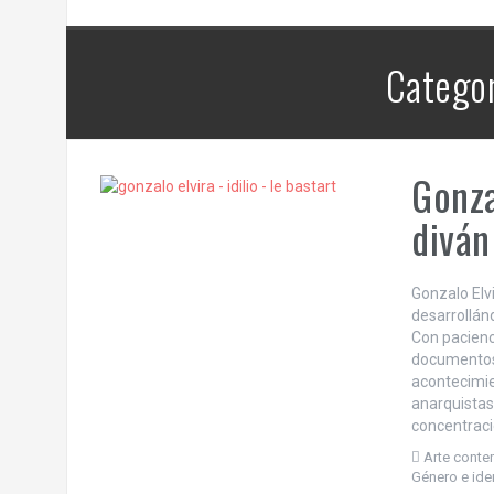
Categor
Gonza
diván
Gonzalo Elv
desarrollánd
Con pacienci
documentos 
acontecimie
anarquistas
concentració
Arte cont
Género e ide