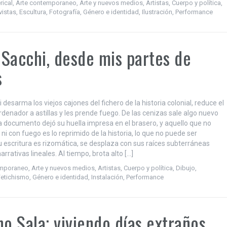
rical
,
Arte contemporaneo
,
Arte y nuevos medios
,
Artistas
,
Cuerpo y política
,
vistas
,
Escultura
,
Fotografía
,
Género e identidad
,
Ilustración
,
Performance
Sacchi, desde mis partes de
s
desarma los viejos cajones del fichero de la historia colonial, reduce el
rdenador a astillas y les prende fuego. De las cenizas sale algo nuevo
 documento dejó su huella impresa en el brasero, y aquello que no
i con fuego es lo reprimido de la historia, lo que no puede ser
u escritura es rizomática, se desplaza con sus raíces subterráneas
rrativas lineales. Al tiempo, brota alto […]
emporaneo
,
Arte y nuevos medios
,
Artistas
,
Cuerpo y política
,
Dibujo
,
Fetichismo
,
Género e identidad
,
Instalación
,
Performance
no Sala; viviendo días extraños