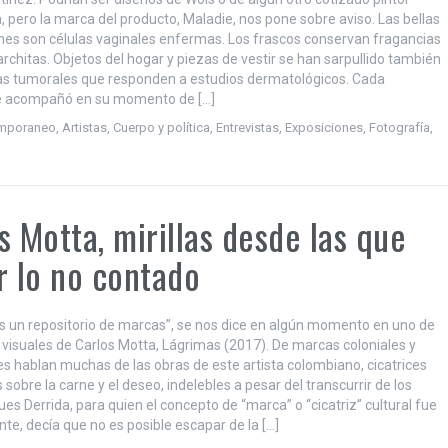
, pero la marca del producto, Maladie, nos pone sobre aviso. Las bellas
ones son células vaginales enfermas. Los frascos conservan fragancias
rchitas. Objetos del hogar y piezas de vestir se han sarpullido también
s tumorales que responden a estudios dermatológicos. Cada
se acompañó en su momento de […]
emporaneo
,
Artistas
,
Cuerpo y política
,
Entrevistas
,
Exposiciones
,
Fotografía
,
s Motta, mirillas desde las que
r lo no contado
es un repositorio de marcas”, se nos dice en algún momento en uno de
 visuales de Carlos Motta, Lágrimas (2017). De marcas coloniales y
es hablan muchas de las obras de este artista colombiano, cicatrices
sobre la carne y el deseo, indelebles a pesar del transcurrir de los
ues Derrida, para quien el concepto de “marca” o “cicatriz” cultural fue
te, decía que no es posible escapar de la […]