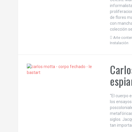
informalista
proliferaci
de flores ma
con mancha
colección 
Arte cont
Instalación
Carlo
espia
“El cuerpo 
los ensayos
poscolonial
metafóricas 
siglos. Jacq
tan importan