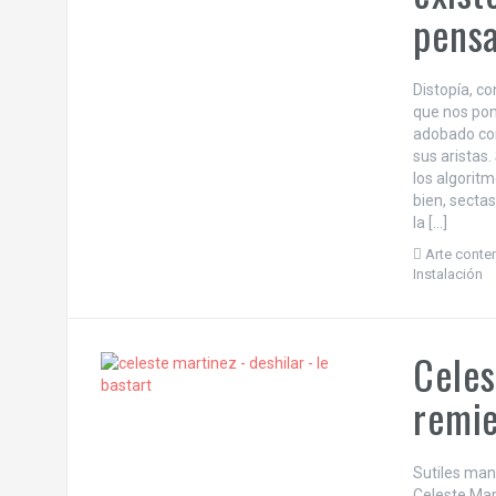
pens
Distopía, c
que nos pond
adobado con
sus aristas
los algorit
bien, sectas
la […]
Arte cont
Instalación
Celes
remie
Sutiles man
Celeste Mar