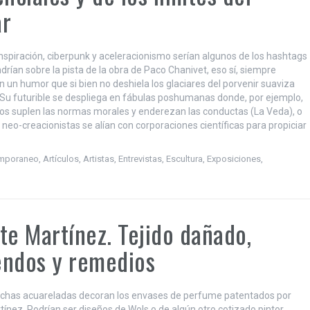
ar
onspiración, ciberpunk y aceleracionismo serían algunos de los hashtags
rían sobre la pista de la obra de Paco Chanivet, eso sí, siempre
 un humor que si bien no deshiela los glaciares del porvenir suaviza
. Su futurible se despliega en fábulas poshumanas donde, por ejemplo,
mos suplen las normas morales y enderezan las conductas (La Veda), o
 neo-creacionistas se alían con corporaciones científicas para propiciar
emporaneo
,
Artículos
,
Artistas
,
Entrevistas
,
Escultura
,
Exposiciones
,
te Martínez. Tejido dañado,
ndos y remedios
chas acuareladas decoran los envases de perfume patentados por
tínez. Podrían ser diseños de Wols o de algún otro cotizado pintor