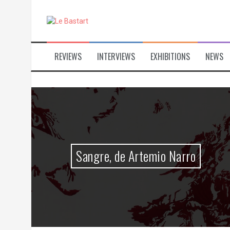
S
k
i
p
t
REVIEWS
INTERVIEWS
EXHIBITIONS
NEWS
o
c
o
n
t
e
n
t
Sangre, de Artemio Narro