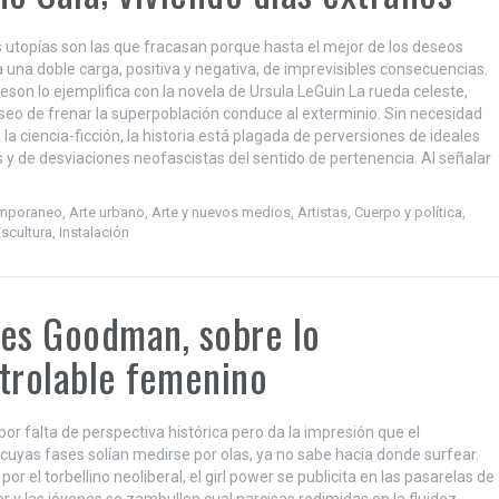
 utopías son las que fracasan porque hasta el mejor de los deseos
ta una doble carga, positiva y negativa, de imprevisibles consecuencias.
eson lo ejemplifica con la novela de Ursula LeGuin La rueda celeste,
seo de frenar la superpoblación conduce al exterminio. Sin necesidad
a la ciencia-ficción, la historia está plagada de perversiones de ideales
s y de desviaciones neofascistas del sentido de pertenencia. Al señalar
emporaneo
,
Arte urbano
,
Arte y nuevos medios
,
Artistas
,
Cuerpo y política
,
Escultura
,
Instalación
es Goodman, sobre lo
trolable femenino
or falta de perspectiva histórica pero da la impresión que el
cuyas fases solían medirse por olas, ya no sabe hacia donde surfear.
or el torbellino neoliberal, el girl power se publicita en las pasarelas de