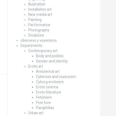
Illustration
Installation art
New media art
Painting
Performance
Photography
Sculpture
cibersexo y voyerismo
Departments
Contemporary art
Body and politics
Gender and identity
Erotic art
Anticlerical art
Cybersex and voyeurism
Cyborg eroticism
Erotic cinema
Erotic literature
Fetishism
Free love
Paraphilias
Urban art