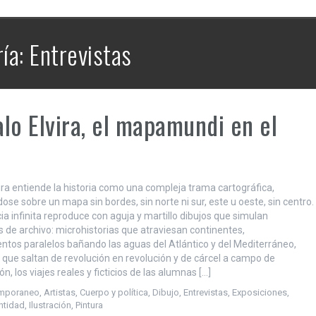
ía:
Entrevistas
lo Elvira, el mapamundi en el
ira entiende la historia como una compleja trama cartográfica,
ose sobre un mapa sin bordes, sin norte ni sur, este u oeste, sin centro.
a infinita reproduce con aguja y martillo dibujos que simulan
de archivo: microhistorias que atraviesan continentes,
ntos paralelos bañando las aguas del Atlántico y del Mediterráneo,
 que saltan de revolución en revolución y de cárcel a campo de
n, los viajes reales y ficticios de las alumnas […]
emporaneo
,
Artistas
,
Cuerpo y política
,
Dibujo
,
Entrevistas
,
Exposiciones
,
ntidad
,
Ilustración
,
Pintura