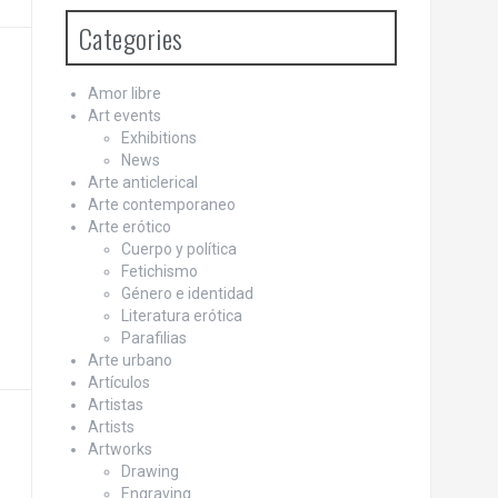
Categories
Amor libre
Art events
Exhibitions
News
Arte anticlerical
Arte contemporaneo
Arte erótico
Cuerpo y política
Fetichismo
Género e identidad
Literatura erótica
Parafilias
Arte urbano
Artículos
Artistas
Artists
Artworks
Drawing
Engraving