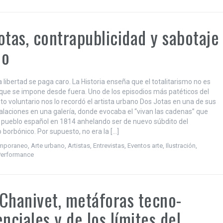
otas, contrapublicidad y sabotaje
no
a libertad se paga caro. La Historia enseña que el totalitarismo no es
que se impone desde fuera. Uno de los episodios más patéticos del
o voluntario nos lo recordó el artista urbano Dos Jotas en una de sus
talaciones en una galería, donde evocaba el “vivan las cadenas” que
l pueblo español en 1814 anhelando ser de nuevo súbdito del
 borbónico. Por supuesto, no era la […]
emporaneo
,
Arte urbano
,
Artistas
,
Entrevistas
,
Eventos arte
,
Ilustración
,
Performance
Chanivet, metáforas tecno-
enciales y de los límites del