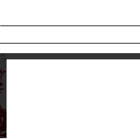
Mascaronas: un teatro líquido de
espectros