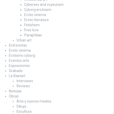
Cybersex and voyeurism
Cyborg eroticism
Erotic cinema
Erotic literature
Fetishism
Free love
Paraphilias
Urban art
Entrevistas
Erotic cinema
Erotismo cyborg
Eventos arte
Exposiciones
Grabado
Le Bastart
Interviews
Reviews
Noticias
Obras
Arte y nuevos medios
Dibujo
Escultura