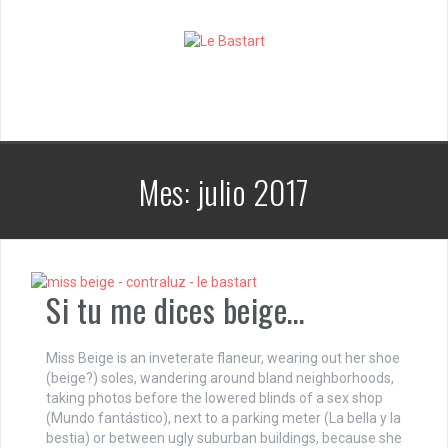
S
k
i
p
t
o
c
o
n
Mes:
julio 2017
t
e
n
t
Si tu me dices beige…
Miss Beige is an inveterate flaneur, wearing out her shoe
(beige?) soles, wandering around bland neighborhoods,
taking photos before the lowered blinds of a sex shop
(Mundo fantástico), next to a parking meter (La bella y la
bestia) or between ugly suburban buildings, because she