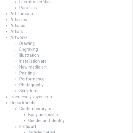
Literatura erótica
Parafilias
Arte urbano
Artículos
Artistas
Artists
Artworks
Drawing
Engraving
Illustration
Installation art
New media art
Painting
Performance
Photography
Sculpture
cibersexo y voyerismo
Departments
Contemporary art
Body and politics
Gender and identity
Erotic art
Anticlerical art