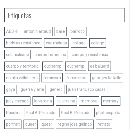
Etiquetas
AES+F
antonin artaud
baile
barroco
body as resistance
cac malaga
collage
collage
colonialismo
cuerpo femenino
cuerpo y resistencia
cuerpo y territorio
duchamp
duchamp
es baluard
eulalia valldosera
feminism
feminismo
georges bataille
goya
guerra y arte
género
juan francisco casas
judy chicago
la virreina
la virreina
memoria
memory
Pasolini
Paul B. Preciado
Paul B. Preciado
photoespaña
portrait
queer
queer
regina jose galindo
retrato