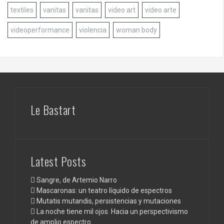
textiles
vanitas
vanitas
video art
video arte
videoperformance
violencia
woman body
Le Bastart
Latest Posts
Sangre, de Artemio Narro
Mascaronas: un teatro líquido de espectros
Mutatis mutandis, persistencias y mutaciones
La noche tiene mil ojos. Hacia un perspectivismo
de amplio espectro