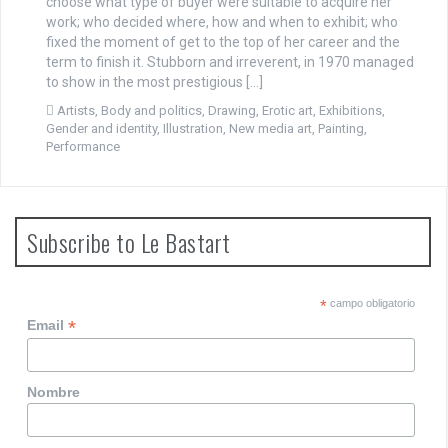
choose what type of buyer were suitable to acquire her
work; who decided where, how and when to exhibit; who
fixed the moment of get to the top of her career and the
term to finish it. Stubborn and irreverent, in 1970 managed
to show in the most prestigious […]
Artists
,
Body and politics
,
Drawing
,
Erotic art
,
Exhibitions
,
Gender and identity
,
Illustration
,
New media art
,
Painting
,
Performance
Subscribe to Le Bastart
*
campo obligatorio
*
Email
Nombre