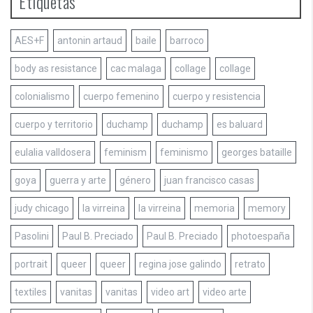
Etiquetas
AES+F
antonin artaud
baile
barroco
body as resistance
cac malaga
collage
collage
colonialismo
cuerpo femenino
cuerpo y resistencia
cuerpo y territorio
duchamp
duchamp
es baluard
eulalia valldosera
feminism
feminismo
georges bataille
goya
guerra y arte
género
juan francisco casas
judy chicago
la virreina
la virreina
memoria
memory
Pasolini
Paul B. Preciado
Paul B. Preciado
photoespaña
portrait
queer
queer
regina jose galindo
retrato
textiles
vanitas
vanitas
video art
video arte