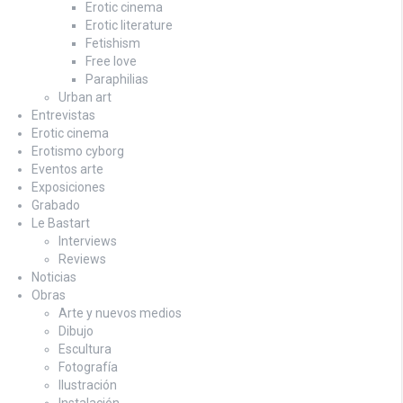
Erotic cinema
Erotic literature
Fetishism
Free love
Paraphilias
Urban art
Entrevistas
Erotic cinema
Erotismo cyborg
Eventos arte
Exposiciones
Grabado
Le Bastart
Interviews
Reviews
Noticias
Obras
Arte y nuevos medios
Dibujo
Escultura
Fotografía
Ilustración
Instalación