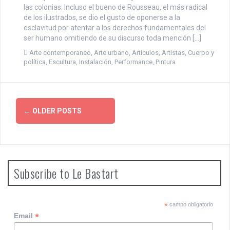
las colonias. Incluso el bueno de Rousseau, el más radical
de los ilustrados, se dio el gusto de oponerse a la
esclavitud por atentar a los derechos fundamentales del
ser humano omitiendo de su discurso toda mención […]
Arte contemporaneo
,
Arte urbano
,
Artículos
,
Artistas
,
Cuerpo y
política
,
Escultura
,
Instalación
,
Performance
,
Pintura
P
←
OLDER POSTS
o
s
t
Subscribe to Le Bastart
s
n
*
campo obligatorio
*
Email
a