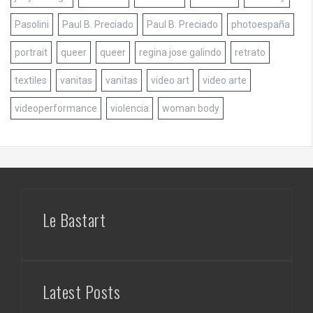
Pasolini
Paul B. Preciado
Paul B. Preciado
photoespaña
portrait
queer
queer
regina jose galindo
retrato
textiles
vanitas
vanitas
video art
video arte
videoperformance
violencia
woman body
Le Bastart
Latest Posts