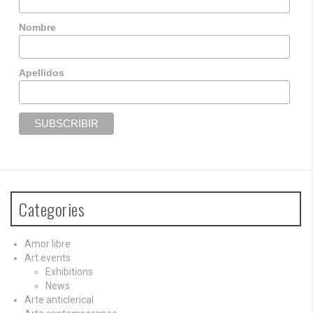
v
Nombre
i
g
Apellidos
a
t
i
o
n
Categories
Amor libre
Art events
Exhibitions
News
Arte anticlerical