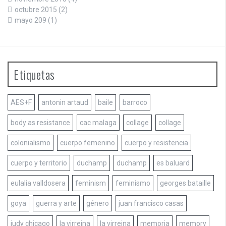
octubre 2015
(2)
mayo 209
(1)
Etiquetas
AES+F
antonin artaud
baile
barroco
body as resistance
cac malaga
collage
collage
colonialismo
cuerpo femenino
cuerpo y resistencia
cuerpo y territorio
duchamp
duchamp
es baluard
eulalia valldosera
feminism
feminismo
georges bataille
goya
guerra y arte
género
juan francisco casas
judy chicago
la virreina
la virreina
memoria
memory