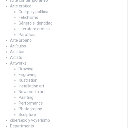
Arte contemporaneo
Arte erótico
Cuerpo y política
Fetichismo
Género e identidad
Literatura erótica
Parafilias
Arte urbano
Artículos
Artistas
Artists
Artworks
Drawing
Engraving
Illustration
Installation art
New media art
Painting
Performance
Photography
Sculpture
cibersexo y voyerismo
Departments