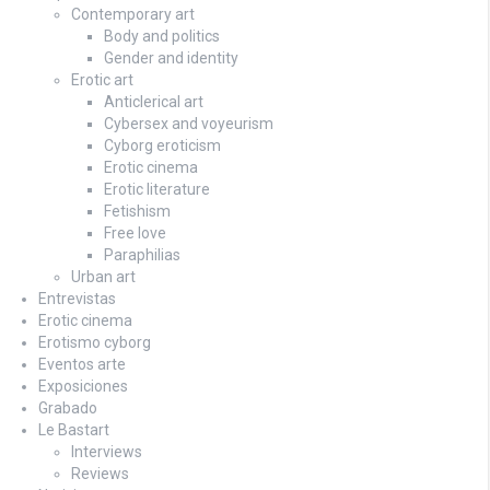
Contemporary art
Body and politics
Gender and identity
Erotic art
Anticlerical art
Cybersex and voyeurism
Cyborg eroticism
Erotic cinema
Erotic literature
Fetishism
Free love
Paraphilias
Urban art
Entrevistas
Erotic cinema
Erotismo cyborg
Eventos arte
Exposiciones
Grabado
Le Bastart
Interviews
Reviews