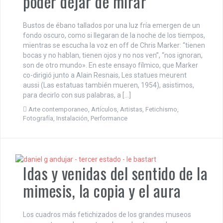
poder dejar de mirar
Bustos de ébano tallados por una luz fría emergen de un
fondo oscuro, como si llegaran de la noche de los tiempos,
mientras se escucha la voz en off de Chris Marker: “tienen
bocas y no hablan, tienen ojos y no nos ven”, “nos ignoran,
son de otro mundo». En este ensayo fílmico, que Marker
co-dirigió junto a Alain Resnais, Les statues meurent
aussi (Las estatuas también mueren, 1954), asistimos,
para decirlo con sus palabras, a […]
Arte contemporaneo
,
Artículos
,
Artistas
,
Fetichismo
,
Fotografía
,
Instalación
,
Performance
Idas y venidas del sentido de la
mimesis, la copia y el aura
Los cuadros más fetichizados de los grandes museos