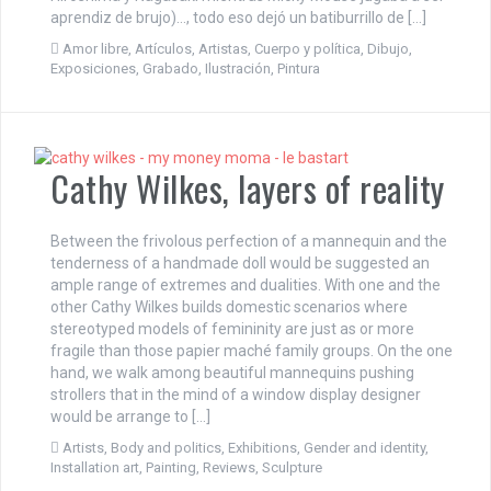
aprendiz de brujo)…, todo eso dejó un batiburrillo de […]
Amor libre
,
Artículos
,
Artistas
,
Cuerpo y política
,
Dibujo
,
Exposiciones
,
Grabado
,
Ilustración
,
Pintura
Cathy Wilkes, layers of reality
Between the frivolous perfection of a mannequin and the
tenderness of a handmade doll would be suggested an
ample range of extremes and dualities. With one and the
other Cathy Wilkes builds domestic scenarios where
stereotyped models of femininity are just as or more
fragile than those papier maché family groups. On the one
hand, we walk among beautiful mannequins pushing
strollers that in the mind of a window display designer
would be arrange to […]
Artists
,
Body and politics
,
Exhibitions
,
Gender and identity
,
Installation art
,
Painting
,
Reviews
,
Sculpture