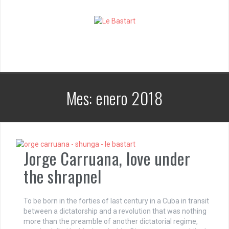
S
k
i
p
t
o
c
o
n
Mes:
enero 2018
t
e
n
t
Jorge Carruana, love under
the shrapnel
To be born in the forties of last century in a Cuba in transit
between a dictatorship and a revolution that was nothing
more than the preamble of another dictatorial regime,