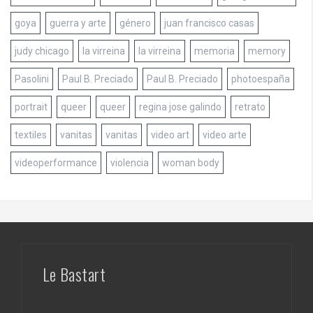
goya
guerra y arte
género
juan francisco casas
judy chicago
la virreina
la virreina
memoria
memory
Pasolini
Paul B. Preciado
Paul B. Preciado
photoespaña
portrait
queer
queer
regina jose galindo
retrato
textiles
vanitas
vanitas
video art
video arte
videoperformance
violencia
woman body
Le Bastart