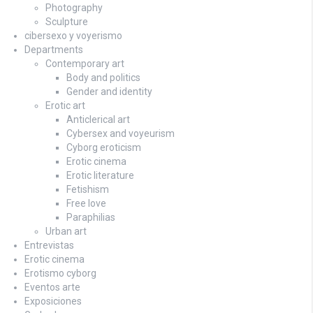
Photography
Sculpture
cibersexo y voyerismo
Departments
Contemporary art
Body and politics
Gender and identity
Erotic art
Anticlerical art
Cybersex and voyeurism
Cyborg eroticism
Erotic cinema
Erotic literature
Fetishism
Free love
Paraphilias
Urban art
Entrevistas
Erotic cinema
Erotismo cyborg
Eventos arte
Exposiciones