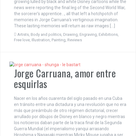
growing lulled by black and white Disney cartoons while the
news were reporting the final leg of the Second World War,
the sorcerer’s apprentice…, all that left a hotchpotch of
memories in Jorge Carruana‘s vertiginous imagination.
These lasting memories will return as raw images […]
Artists
,
Body and politics
,
Drawing
,
Engraving
,
Exhibitions
,
Free love
,
Illustration
,
Painting
,
Reviews
Jorge Carruana, amor entre
esquirlas
Nacer en los años cuarenta del siglo pasado en una Cuba
en tránsito entre una dictadura y una revolución que no era
más que preámbulo de otro régimen dictatorial, crecer
arrullado por dibujos de Disney en blanco y negro mientras
los noticieros daban parte de la traca final de la Segunda
Guerra Mundial (el imperialismo yanqui arrasando
Hiroshima y Nagasaki mientras Micky Mouse jugaba a ser