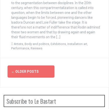
to the segmentation between disciplines. In the 20th
century, when this compartmentalization is called into
question, when the limits between one and the other
languages begin to be forced, pioneering dancers like
Isadora Duncan and Loie Fuller take the stage. It is
therefore not a matter of indifference that Rodin admired
these two women and that by drawing again and again
their fluid movements on the […]
Artists
,
Body and politics
,
Exhibitions
,
Installation art
,
Performance
,
Reviews
P
←
OLDER POSTS
o
s
t
Subscribe to Le Bastart
s