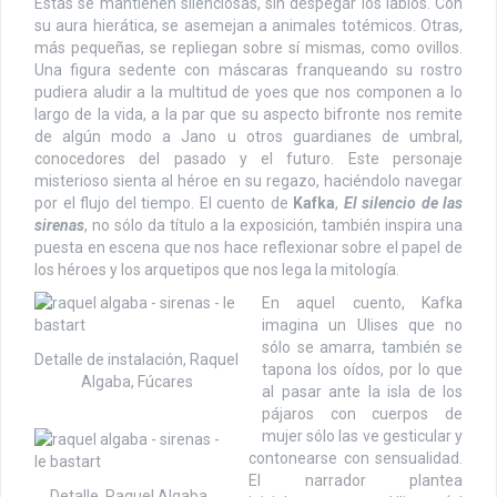
Éstas se mantienen silenciosas, sin despegar los labios. Con
su aura hierática, se asemejan a animales totémicos. Otras,
más pequeñas, se repliegan sobre sí mismas, como ovillos.
Una figura sedente con máscaras franqueando su rostro
pudiera aludir a la multitud de yoes que nos componen a lo
largo de la vida, a la par que su aspecto bifronte nos remite
de algún modo a Jano u otros guardianes de umbral,
conocedores del pasado y el futuro. Este personaje
misterioso sienta al héroe en su regazo, haciéndolo navegar
por el flujo del tiempo. El cuento de
Kafka
,
El silencio de las
sirenas
, no sólo da título a la exposición, también inspira una
puesta en escena que nos hace reflexionar sobre el papel de
los héroes y los arquetipos que nos lega la mitología.
En aquel cuento, Kafka
imagina un Ulises que no
sólo se amarra, también se
Detalle de instalación, Raquel
tapona los oídos, por lo que
Algaba, Fúcares
al pasar ante la isla de los
pájaros con cuerpos de
mujer sólo las ve gesticular y
contonearse con sensualidad.
El narrador plantea
Detalle, Raquel Algaba,