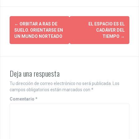
P
←
ORBITAR A RAS DE
EL ESPACIO ES EL
SUELO. ORIENTARSE EN
CADÁVER DEL
o
UN MUNDO NORTEADO
TIEMPO
→
s
t
n
Deja una respuesta
a
Tu dirección de correo electrónico no será publicada.
Los
v
campos obligatorios están marcados con
*
i
Comentario
*
g
a
t