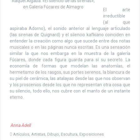
Raquel Algaba. «El silencio de las sirenas»,
en Galería Fúcares de Almagro
El arte
irreductible
(al que
aspiraba Adorno), el sonido anterior al lenguaje articulado
(las sirenas de Quignard) y el silencio kafkiano coinciden en
entender la creación como algo que sucede entre dos notas
musicales o en las páginas nunca escritas. Es una sensación
similar la que nos embarga en la muestra de la galería
Fúcares, donde cada figura guarda para sí su secreto. La
economía de formas que modelan las anatomías, el
hermetismo de los rasgos, sus portes serenos, la blancura de
su piel de cerámica, las atalayas desde las que nos observan
y los proscenios desde los que no representan otra cosa que
su silencio, todo ello, nos cubre con el manto de un instante
eterno.
Anna Adell
Artículos
,
Artistas
,
Dibujo
,
Escultura
,
Exposiciones