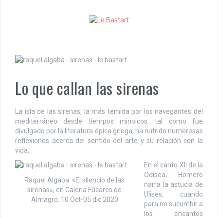
S
k
i
p
t
o
c
o
Lo que callan las sirenas
n
t
e
La isla de las sirenas, la más temida por los navegantes del
n
mediterráneo desde tiempos minoicos, tal como fue
t
divulgado por la literatura épica griega, ha nutrido numerosas
reflexiones acerca del sentido del arte y su relación con la
vida.
En el canto XII de la
Odisea, Homero
Raquel Algaba. «El silencio de las
narra la astucia de
sirenas», en Galería Fúcares de
Ulises, cuando
Almagro. 10 Oct-05 dic.2020
para no sucumbir a
los encantos