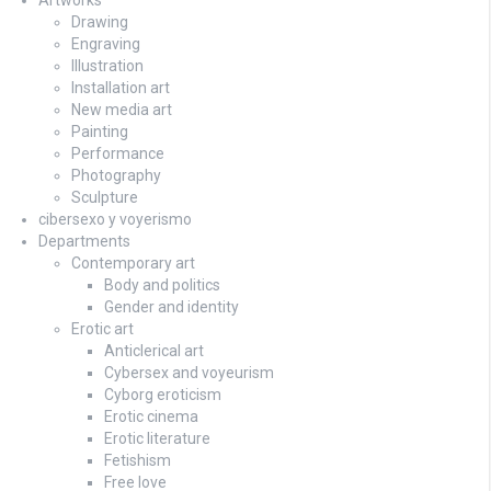
Drawing
Engraving
Illustration
Installation art
New media art
Painting
Performance
Photography
Sculpture
cibersexo y voyerismo
Departments
Contemporary art
Body and politics
Gender and identity
Erotic art
Anticlerical art
Cybersex and voyeurism
Cyborg eroticism
Erotic cinema
Erotic literature
Fetishism
Free love