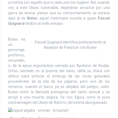
a nutrirla con aquello que a cada una nos sugiere. Así, cuando
veo a este Ulises vulnerable, dejándose arrastrar por una
garra de sirena, pienso que su comportamiento se parece
aquí al de
Butes
, aquel melómano suicida a quien
Pascal
Quignard
dedicó un bello ensayo.
Butes es
Pascal Quignard identifica poéticamente al
un
Nadador de Paestum con Butes
personaje
periférico,
secundari
o, de la épica argonáutica narrada por Apolonio de Rodas:
Orfeo, sentado en el puente del navío, tañía su cítara con
ahínco para sofocar el embrujo de las voces guturales
procedentes de la isla de los pájaros, pero uno de los
remeros, cuando el barco ya se alejaba del peligro, saltó.
Butes sintió la llamada primigenia del canto animal y se
arrojó a una muerte segura. Se nos figura como la pura
contraimagen del Ulises de Adorno, del esteta aburguesado.