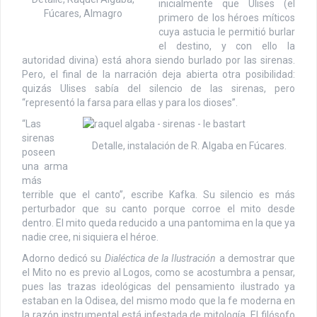
inicialmente que Ulises (el
Fúcares, Almagro
primero de los héroes míticos
cuya astucia le permitió burlar
el destino, y con ello la
autoridad divina) está ahora siendo burlado por las sirenas.
Pero, el final de la narración deja abierta otra posibilidad:
quizás Ulises sabía del silencio de las sirenas, pero
“representó la farsa para ellas y para los dioses”.
“Las
sirenas
Detalle, instalación de R. Algaba en Fúcares.
poseen
una arma
más
terrible que el canto”, escribe Kafka. Su silencio es más
perturbador que su canto porque corroe el mito desde
dentro. El mito queda reducido a una pantomima en la que ya
nadie cree, ni siquiera el héroe.
Adorno dedicó su
Dialéctica de la Ilustración
a demostrar que
el Mito no es previo al Logos, como se acostumbra a pensar,
pues las trazas ideológicas del pensamiento ilustrado ya
estaban en la Odisea, del mismo modo que la fe moderna en
la razón instrumental está infestada de mitología. El filósofo