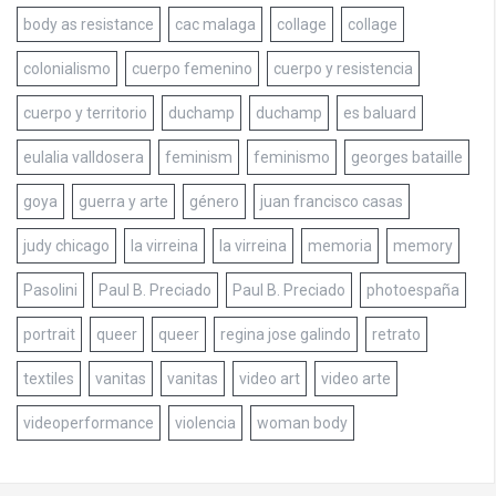
body as resistance
cac malaga
collage
collage
colonialismo
cuerpo femenino
cuerpo y resistencia
cuerpo y territorio
duchamp
duchamp
es baluard
eulalia valldosera
feminism
feminismo
georges bataille
goya
guerra y arte
género
juan francisco casas
judy chicago
la virreina
la virreina
memoria
memory
Pasolini
Paul B. Preciado
Paul B. Preciado
photoespaña
portrait
queer
queer
regina jose galindo
retrato
textiles
vanitas
vanitas
video art
video arte
videoperformance
violencia
woman body