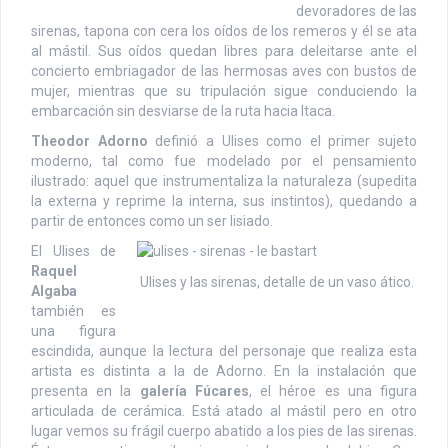
devoradores de las
sirenas, tapona con cera los oídos de los remeros y él se ata
al mástil. Sus oídos quedan libres para deleitarse ante el
concierto embriagador de las hermosas aves con bustos de
mujer, mientras que su tripulación sigue conduciendo la
embarcación sin desviarse de la ruta hacia Itaca.
Theodor Adorno
definió a Ulises como el primer sujeto
moderno, tal como fue modelado por el pensamiento
ilustrado: aquel que instrumentaliza la naturaleza (supedita
la externa y reprime la interna, sus instintos), quedando a
partir de entonces como un ser lisiado.
El Ulises de
Raquel
Ulises y las sirenas, detalle de un vaso ático.
Algaba
también es
una figura
escindida, aunque la lectura del personaje que realiza esta
artista es distinta a la de Adorno. En la instalación que
presenta en la
galería Fúcares
, el héroe es una figura
articulada de cerámica. Está atado al mástil pero en otro
lugar vemos su frágil cuerpo abatido a los pies de las sirenas.