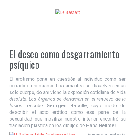
S
k
i
p
t
o
c
o
El deseo como desgarramiento
n
t
psíquico
e
n
t
El erotismo pone en cuestión al individuo como ser
cerrado en sí mismo. Los amantes se disuelven en un
solo cuerpo, de ahí viene la expresión cotidiana de vida
disoluta
.
Los órganos se derraman en el renuevo de la
fusión
, escribe
Georges Bataille
, cuyo modo de
describir el acto erótico como esa parte de la
sexualidad que moviliza nuestro interior encontró su
traslación plástica en los dibujos de
Hans Bellmer
.