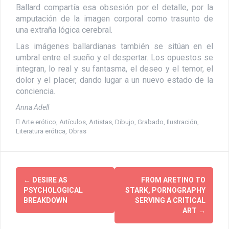
Ballard compartía esa obsesión por el detalle, por la
amputación de la imagen corporal como trasunto de
una extraña lógica cerebral.
Las imágenes ballardianas también se sitúan en el
umbral entre el sueño y el despertar. Los opuestos se
integran, lo real y su fantasma, el deseo y el temor, el
dolor y el placer, dando lugar a un nuevo estado de la
conciencia.
Anna Adell
Arte erótico
,
Artículos
,
Artistas
,
Dibujo
,
Grabado
,
Ilustración
,
Literatura erótica
,
Obras
P
←
DESIRE AS
FROM ARETINO TO
PSYCHOLOGICAL
STARK, PORNOGRAPHY
o
BREAKDOWN
SERVING A CRITICAL
ART
→
s