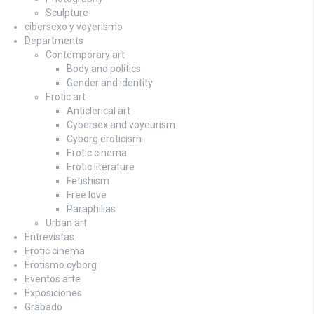
Sculpture
cibersexo y voyerismo
Departments
Contemporary art
Body and politics
Gender and identity
Erotic art
Anticlerical art
Cybersex and voyeurism
Cyborg eroticism
Erotic cinema
Erotic literature
Fetishism
Free love
Paraphilias
Urban art
Entrevistas
Erotic cinema
Erotismo cyborg
Eventos arte
Exposiciones
Grabado