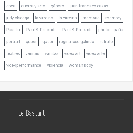
goya
guerra y arte
género
juan francisco casas
judy chicago
la virreina
la virreina
memoria
memory
Pasolini
Paul B. Preciado
Paul B. Preciado
photoespaña
portrait
queer
queer
regina jose galindo
retrato
textiles
vanitas
vanitas
video art
video arte
videoperformance
violencia
woman body
Le Bastart