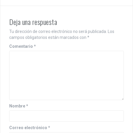
t
n
Deja una respuesta
a
Tu dirección de correo electrónico no será publicada.
Los
v
campos obligatorios están marcados con
*
i
Comentario
*
g
a
t
i
o
n
Nombre
*
Correo electrónico
*