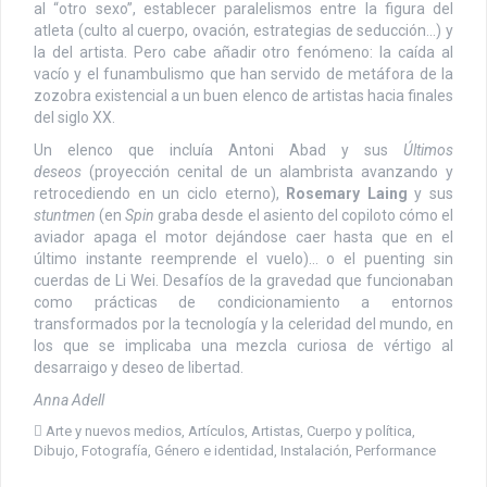
al “otro sexo”, establecer paralelismos entre la figura del
atleta (culto al cuerpo, ovación, estrategias de seducción…) y
la del artista. Pero cabe añadir otro fenómeno: la caída al
vacío y el funambulismo que han servido de metáfora de la
zozobra existencial a un buen elenco de artistas hacia finales
del siglo XX.
Un elenco que incluía Antoni Abad y sus
Últimos
deseos
(proyección cenital de un alambrista avanzando y
retrocediendo en un ciclo eterno),
Rosemary Laing
y sus
stuntmen
(en
Spin
graba desde el asiento del copiloto cómo el
aviador apaga el motor dejándose caer hasta que en el
último instante reemprende el vuelo)… o el puenting sin
cuerdas de Li Wei. Desafíos de la gravedad que funcionaban
como prácticas de condicionamiento a entornos
transformados por la tecnología y la celeridad del mundo, en
los que se implicaba una mezcla curiosa de vértigo al
desarraigo y deseo de libertad.
Anna Adell
Arte y nuevos medios
,
Artículos
,
Artistas
,
Cuerpo y política
,
Dibujo
,
Fotografía
,
Género e identidad
,
Instalación
,
Performance