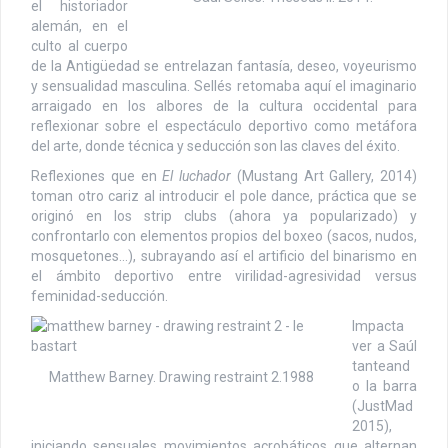
el historiador
alemán, en el
culto al cuerpo
de la Antigüedad se entrelazan fantasía, deseo, voyeurismo
y sensualidad masculina. Sellés retomaba aquí el imaginario
arraigado en los albores de la cultura occidental para
reflexionar sobre el espectáculo deportivo como metáfora
del arte, donde técnica y seducción son las claves del éxito.
Reflexiones que en
El luchador
(Mustang Art Gallery, 2014)
toman otro cariz al introducir el pole dance, práctica que se
originó en los strip clubs (ahora ya popularizado) y
confrontarlo con elementos propios del boxeo (sacos, nudos,
mosquetones…), subrayando así el artificio del binarismo en
el ámbito deportivo entre virilidad-agresividad versus
feminidad-seducción.
Impacta
ver a Saúl
tanteand
Matthew Barney. Drawing restraint 2.1988
o la barra
(JustMad
2015),
iniciando sensuales movimientos acrobáticos que alternan