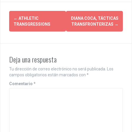
P
←
ATHLETIC
DIANA COCA, TÁCTICAS
TRANSGRESSIONS
TRANSFRONTERIZAS
→
o
s
t
Deja una respuesta
n
a
Tu dirección de correo electrónico no será publicada.
Los
campos obligatorios están marcados con
*
v
Comentario
*
i
g
a
t