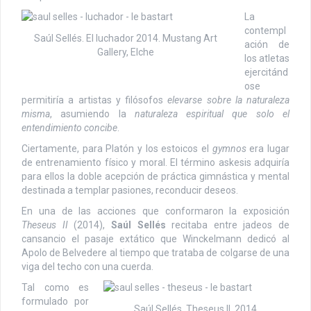
La
contempl
Saúl Sellés. El luchador 2014. Mustang Art
ación de
Gallery, Elche
los atletas
ejercitánd
ose
permitiría a artistas y filósofos
elevarse sobre la naturaleza
misma
, asumiendo la
naturaleza espiritual que solo el
entendimiento concibe
.
Ciertamente, para Platón y los estoicos el
gymnos
era lugar
de entrenamiento físico y moral. El término askesis adquiría
para ellos la doble acepción de práctica gimnástica y mental
destinada a templar pasiones, reconducir deseos.
En una de las acciones que conformaron la exposición
Theseus II
(2014),
Saúl Sellés
recitaba entre jadeos de
cansancio el pasaje extático que Winckelmann dedicó al
Apolo de Belvedere al tiempo que trataba de colgarse de una
viga del techo con una cuerda.
Tal como es
formulado por
Saúl Sellés. Theseus II. 2014.