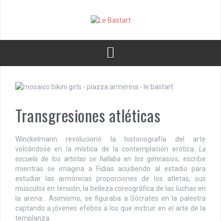
S
k
i
p
t
o
c
o
n
t
e
Transgresiones atléticas
n
t
Winckelmann revolucionó la historiografía del arte
volcándose en la mística de la contemplación erótica.
La
escuela de los artistas se hallaba en los gimnasios
, escribe
mientras se imagina a Fidias acudiendo al estadio para
estudiar las armónicas proporciones de los atletas, sus
músculos en tensión, la belleza coreográfica de las luchas en
la arena… Asimismo, se figuraba a Sócrates en la palestra
captando a jóvenes efebos a los que instruir en el arte de la
templanza.