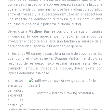
con caídas bruscas por el sobreesfuerzo; es sublime la pugna
que emprende consigo mismo. Ese tira y afloja coreográfico
entre el fracaso y la superación remueve en el espectador
una mezcla de admiración y ternura que es común ante
aquellos que salen a la palestra, al ruedo, al ring.
Sellés cita a
Matthew Barney
como una de sus principales
influencias, lo que apreciamos no solo en su modo de
involucrar el deporte en el arte sino también al servirse de él
para poner en suspenso la binariedad de género.
En los años 90 Barney desarrolló una serie de acciones en las
que, como el título advierte,
Drawing Restraint
, el dibujo es
resultado del esfuerzo físico: escalar rampas, saltar de un
trampolín, empujar trineos de bloqueo, hacer skate con
lápices adheridos a la base…
En estos
ejercicios
de dibujo
Matthew Barney. Drawing restraint 4
expandid
o se
perfila ya
la fijación de Barney con la mecánica muscular. Establecía un