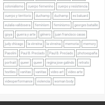
colonialismo
cuerpo femenino
cuerpo y resistencia
cuerpo y territorio
duchamp
duchamp
es baluard
eulalia valldosera
feminism
feminismo
georges bataille
goya
guerra y arte
género
juan francisco casas
judy chicago
la virreina
la virreina
memoria
memory
Pasolini
Paul B. Preciado
Paul B. Preciado
photoespaña
portrait
queer
queer
regina jose galindo
retrato
textiles
vanitas
vanitas
video art
video arte
videoperformance
violencia
woman body