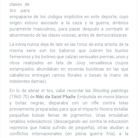
clases de
tiro para
empaparse de los códigos implícitos en este deporte, cuyo
origen estuvo asociado a la caza y la guerra, ámbitos
puramente masculinos, para pasar después a combatir el
aburrimiento de las clases ociosas, antes de democratizarse.
La ironía nunca deja de latir en las fotos de esta artista: de la
misma serie son los baberos que cubren los bustos
femeninos y los botines que calzan sensuales piernas, unos y
otros realizados en tela de Jouy versaillesca (cuyos
estampados abundaban en escenas bucólicas en las que
caballeros entregan ramos florales o besan la mano de
indolentes damas).
En lo de atinar el tiro, cabe recordar las
Shooting paintings
(1960-70) de
Niki de Saint Phalle
. Embutida en mono blanco
y botas negras, disparaba con un rifle contra telas
previamente preparadas para que el impacto hiciera estallar
pequeñas bolsas llenas de pigmentos. Unas emulaban
retablos eclesiásticos (descargando así contra la educación
represiva que había sufrido de pequeña); otras aludían a
conflictos internacionales (en plena guerra fría), a la