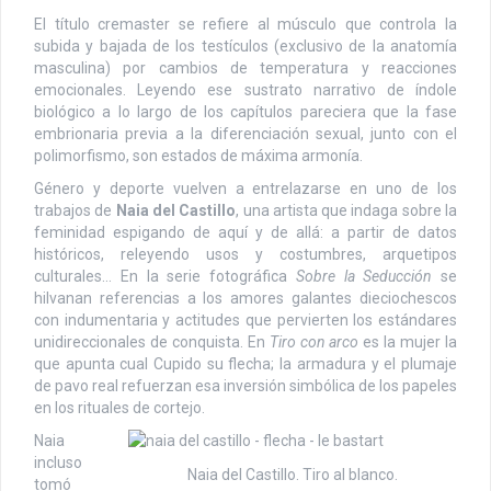
El título cremaster se refiere al músculo que controla la
subida y bajada de los testículos (exclusivo de la anatomía
masculina) por cambios de temperatura y reacciones
emocionales. Leyendo ese sustrato narrativo de índole
biológico a lo largo de los capítulos pareciera que la fase
embrionaria previa a la diferenciación sexual, junto con el
polimorfismo, son estados de máxima armonía.
Género y deporte vuelven a entrelazarse en uno de los
trabajos de
Naia del Castillo
, una artista que indaga sobre la
feminidad espigando de aquí y de allá: a partir de datos
históricos, releyendo usos y costumbres, arquetipos
culturales… En la serie fotográfica
Sobre la Seducción
se
hilvanan referencias a los amores galantes dieciochescos
con indumentaria y actitudes que pervierten los estándares
unidireccionales de conquista. En
Tiro con arco
es la mujer la
que apunta cual Cupido su flecha; la armadura y el plumaje
de pavo real refuerzan esa inversión simbólica de los papeles
en los rituales de cortejo.
Naia
incluso
Naia del Castillo. Tiro al blanco.
tomó