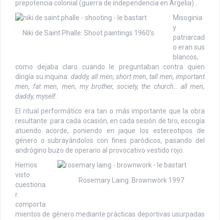
prepotencia colonial (guerra de independencia en Argelia)…
Misoginia
y
Niki de Saint Phalle. Shoot paintings 1960’s.
patriarcad
o eran sus
blancos,
como dejaba claro cuando le preguntaban contra quien
dirigía su inquina:
daddy, all men, short men, tall men, important
men, fat men, men, my brother, society, the church… all men,
daddy, myself
.
El ritual performático era tan o más importante que la obra
resultante: para cada ocasión, en cada sesión de tiro, escogía
atuendo acorde, poniendo en jaque los estereotipos de
género o subrayándolos con fines paródicos, pasando del
andrógino buzo de operario al provocativo vestido rojo.
Hemos
visto
Rosemary Laing. Brownwork 1997
cuestiona
r
comporta
mientos de género mediante prácticas deportivas usurpadas