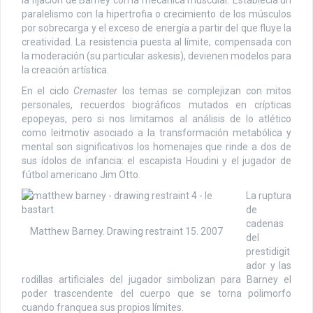
paralelismo con la hipertrofia o crecimiento de los músculos
por sobrecarga y el exceso de energía a partir del que fluye la
creatividad. La resistencia puesta al límite, compensada con
la moderación (su particular askesis), devienen modelos para
la creación artística.
En el ciclo
Cremaster
los temas se complejizan con mitos
personales, recuerdos biográficos mutados en crípticas
epopeyas, pero si nos limitamos al análisis de lo atlético
como leitmotiv asociado a la transformación metabólica y
mental son significativos los homenajes que rinde a dos de
sus ídolos de infancia: el escapista Houdini y el jugador de
fútbol americano Jim Otto.
La ruptura
de
cadenas
Matthew Barney. Drawing restraint 15. 2007
del
prestidigit
ador y las
rodillas artificiales del jugador simbolizan para Barney el
poder trascendente del cuerpo que se torna polimorfo
cuando franquea sus propios límites.