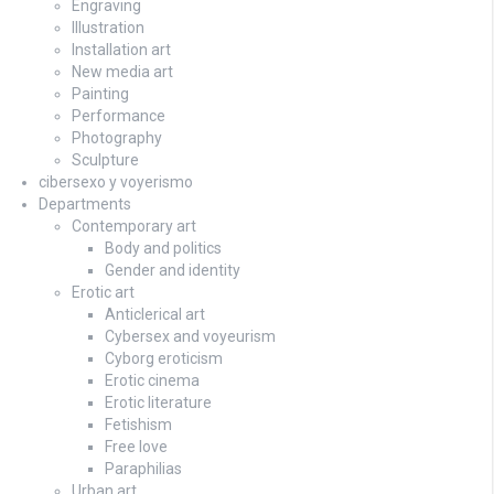
Engraving
Illustration
Installation art
New media art
Painting
Performance
Photography
Sculpture
cibersexo y voyerismo
Departments
Contemporary art
Body and politics
Gender and identity
Erotic art
Anticlerical art
Cybersex and voyeurism
Cyborg eroticism
Erotic cinema
Erotic literature
Fetishism
Free love
Paraphilias
Urban art