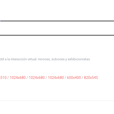
ctil a la interacción virtual: mirones, sobones y exhibicionistas
x510
/
1024x680
/
1024x680
/
1024x680
/
600x400
/
820x545