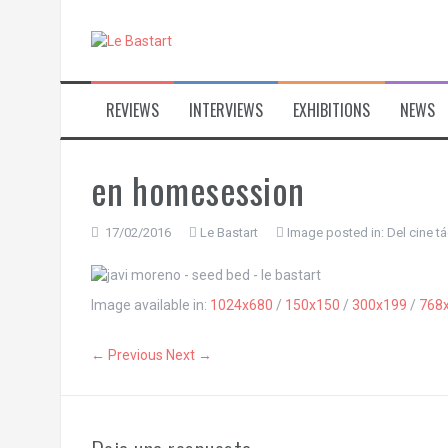
S
k
i
p
t
REVIEWS
INTERVIEWS
EXHIBITIONS
NEWS
o
c
o
n
en homesession
t
e
n
17/02/2016
Le Bastart
Image posted in:
Del cine tá
t
Image available in:
1024x680
/
150x150
/
300x199
/
768
← Previous
Next →