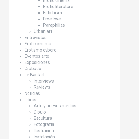
Erotic cinema
Erotic literature
Fetishism
Free love
Paraphilias
Urban art
Entrevistas
Erotic cinema
Erotismo cyborg
Eventos arte
Exposiciones
Grabado
Le Bastart
Interviews
Reviews
Noticias
Obras
Arte y nuevos medios
Dibujo
Escultura
Fotografía
Ilustración
Instalación