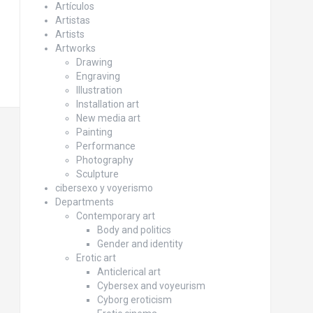
Artículos
Artistas
Artists
Artworks
Drawing
Engraving
Illustration
Installation art
New media art
Painting
Performance
Photography
Sculpture
cibersexo y voyerismo
Departments
Contemporary art
Body and politics
Gender and identity
Erotic art
Anticlerical art
Cybersex and voyeurism
Cyborg eroticism