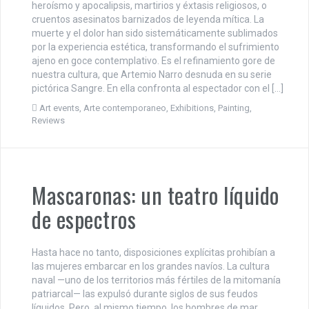
heroísmo y apocalipsis, martirios y éxtasis religiosos, o
cruentos asesinatos barnizados de leyenda mítica. La
muerte y el dolor han sido sistemáticamente sublimados
por la experiencia estética, transformando el sufrimiento
ajeno en goce contemplativo. Es el refinamiento gore de
nuestra cultura, que Artemio Narro desnuda en su serie
pictórica Sangre. En ella confronta al espectador con el […]
Art events
,
Arte contemporaneo
,
Exhibitions
,
Painting
,
Reviews
Mascaronas: un teatro líquido
de espectros
Hasta hace no tanto, disposiciones explícitas prohibían a
las mujeres embarcar en los grandes navíos. La cultura
naval —uno de los territorios más fértiles de la mitomanía
patriarcal— las expulsó durante siglos de sus feudos
líquidos. Pero, al mismo tiempo, los hombres de mar