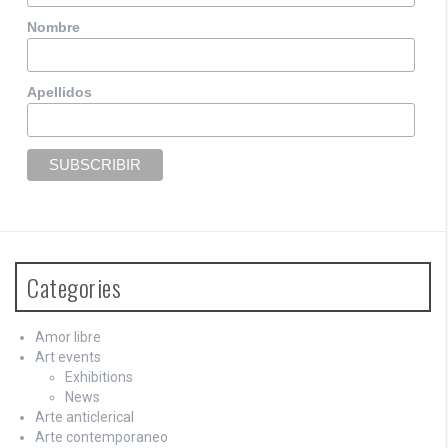
v
Nombre
i
g
Apellidos
a
t
i
o
n
Categories
Amor libre
Art events
Exhibitions
News
Arte anticlerical
Arte contemporaneo