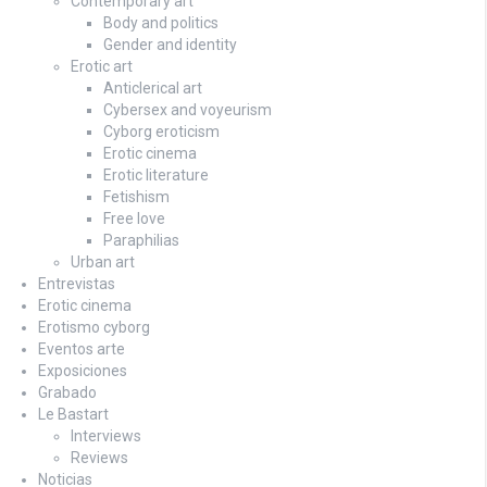
Contemporary art
Body and politics
Gender and identity
Erotic art
Anticlerical art
Cybersex and voyeurism
Cyborg eroticism
Erotic cinema
Erotic literature
Fetishism
Free love
Paraphilias
Urban art
Entrevistas
Erotic cinema
Erotismo cyborg
Eventos arte
Exposiciones
Grabado
Le Bastart
Interviews
Reviews
Noticias