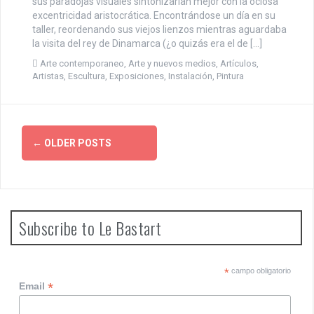
sus paradojas visuales sintonizarían mejor con la ociosa
excentricidad aristocrática. Encontrándose un día en su
taller, reordenando sus viejos lienzos mientras aguardaba
la visita del rey de Dinamarca (¿o quizás era el de […]
Arte contemporaneo
,
Arte y nuevos medios
,
Artículos
,
Artistas
,
Escultura
,
Exposiciones
,
Instalación
,
Pintura
P
←
OLDER POSTS
o
s
t
Subscribe to Le Bastart
s
n
*
campo obligatorio
*
Email
a