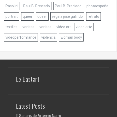
Pasolini
Paul B. Preciado
Paul B. Preciado
photoespaña
portrait
queer
queer
regina jose galindo
retrato
textiles
vanitas
vanitas
video art
video arte
videoperformance
violencia
woman body
Le Bastart
Latest Posts
Sangre, de Artemio Narro