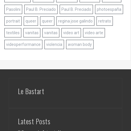
Pasolini
Paul B. Preciado
Paul B. Preciado
photoespaña
portrait
queer
queer
regina jose galindo
retrato
textiles
vanitas
vanitas
video art
video arte
videoperformance
violencia
woman body
Le Bastart
Latest Posts