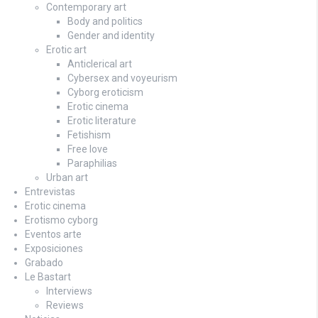
Contemporary art
Body and politics
Gender and identity
Erotic art
Anticlerical art
Cybersex and voyeurism
Cyborg eroticism
Erotic cinema
Erotic literature
Fetishism
Free love
Paraphilias
Urban art
Entrevistas
Erotic cinema
Erotismo cyborg
Eventos arte
Exposiciones
Grabado
Le Bastart
Interviews
Reviews