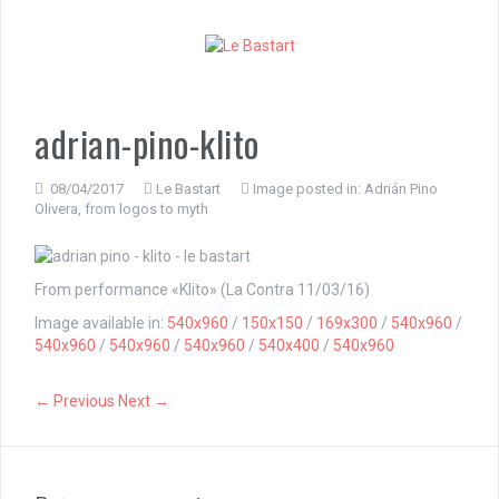
S
k
i
p
t
o
adrian-pino-klito
c
o
n
08/04/2017
Le Bastart
Image posted in:
Adrián Pino
Olivera, from logos to myth
t
e
n
t
From performance «Klito» (La Contra 11/03/16)
Image available in:
540x960
/
150x150
/
169x300
/
540x960
/
540x960
/
540x960
/
540x960
/
540x400
/
540x960
← Previous
Next →