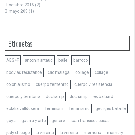
octubre 2015
(2)
mayo 209
(1)
Etiquetas
AES+F
antonin artaud
baile
barroco
body as resistance
cac malaga
collage
collage
colonialismo
cuerpo femenino
cuerpo y resistencia
cuerpo y territorio
duchamp
duchamp
es baluard
eulalia valldosera
feminism
feminismo
georges bataille
goya
guerra y arte
género
juan francisco casas
judy chicago
la virreina
la virreina
memoria
memory