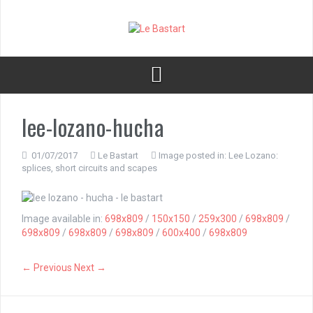
S
k
i
p
t
o
c
o
lee-lozano-hucha
n
t
e
01/07/2017
Le Bastart
Image posted in:
Lee Lozano:
n
splices, short circuits and scapes
t
Image available in:
698x809
/
150x150
/
259x300
/
698x809
/
698x809
/
698x809
/
698x809
/
600x400
/
698x809
← Previous
Next →