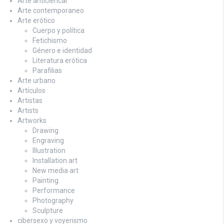
Arte anticlerical
Arte contemporaneo
Arte erótico
Cuerpo y política
Fetichismo
Género e identidad
Literatura erótica
Parafilias
Arte urbano
Artículos
Artistas
Artists
Artworks
Drawing
Engraving
Illustration
Installation art
New media art
Painting
Performance
Photography
Sculpture
cibersexo y voyerismo