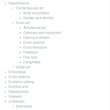
Departments
Contemporary art
Body and politics
Gender and identity
Erotic art
Anticlerical art
Cybersex and voyeurism
Cyborg eroticism
Erotic cinema
Erotic literature
Fetishism
Free love
Paraphilias
Urban art
Entrevistas
Erotic cinema
Erotismo cyborg
Eventos arte
Exposiciones
Grabado
Le Bastart
Interviews