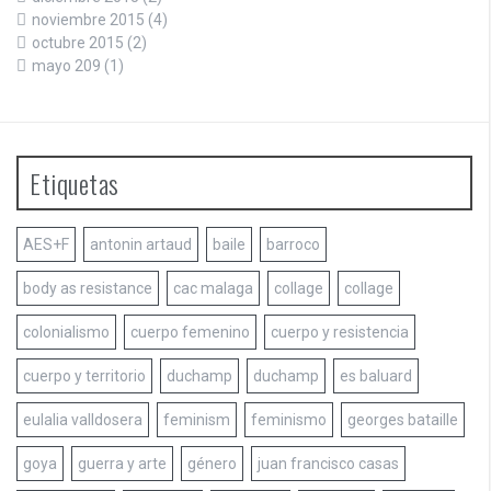
noviembre 2015
(4)
octubre 2015
(2)
mayo 209
(1)
Etiquetas
AES+F
antonin artaud
baile
barroco
body as resistance
cac malaga
collage
collage
colonialismo
cuerpo femenino
cuerpo y resistencia
cuerpo y territorio
duchamp
duchamp
es baluard
eulalia valldosera
feminism
feminismo
georges bataille
goya
guerra y arte
género
juan francisco casas