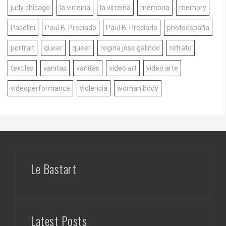
judy chicago
la virreina
la virreina
memoria
memory
Pasolini
Paul B. Preciado
Paul B. Preciado
photoespaña
portrait
queer
queer
regina jose galindo
retrato
textiles
vanitas
vanitas
video art
video arte
videoperformance
violencia
woman body
Le Bastart
Latest Posts