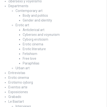
cibersexo y voyerismo
Departments
Contemporary art
Body and politics
Gender and identity
Erotic art
Anticlerical art
Cybersex and voyeurism
Cyborg eroticism
Erotic cinema
Erotic literature
Fetishism
Free love
Paraphilias
Urban art
Entrevistas
Erotic cinema
Erotismo cyborg
Eventos arte
Exposiciones
Grabado
Le Bastart
Interviews