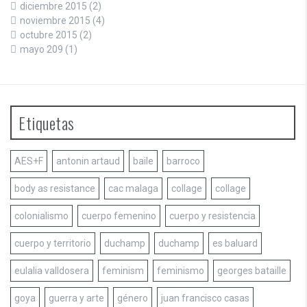
diciembre 2015
(2)
noviembre 2015
(4)
octubre 2015
(2)
mayo 209
(1)
Etiquetas
AES+F
antonin artaud
baile
barroco
body as resistance
cac malaga
collage
collage
colonialismo
cuerpo femenino
cuerpo y resistencia
cuerpo y territorio
duchamp
duchamp
es baluard
eulalia valldosera
feminism
feminismo
georges bataille
goya
guerra y arte
género
juan francisco casas