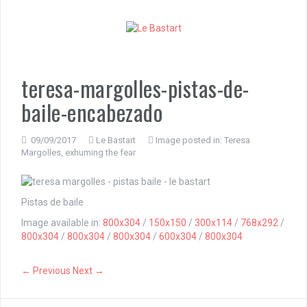
S
k
i
p
t
o
teresa-margolles-pistas-de-
c
baile-encabezado
o
n
t
09/09/2017
Le Bastart
Image posted in:
Teresa
e
Margolles, exhuming the fear
n
t
Pistas de baile
Image available in:
800x304
/
150x150
/
300x114
/
768x292
/
800x304
/
800x304
/
800x304
/
600x304
/
800x304
← Previous
Next →