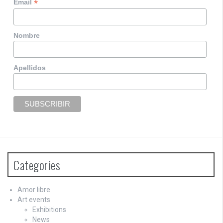
*
Email
Nombre
Apellidos
Categories
Amor libre
Art events
Exhibitions
News