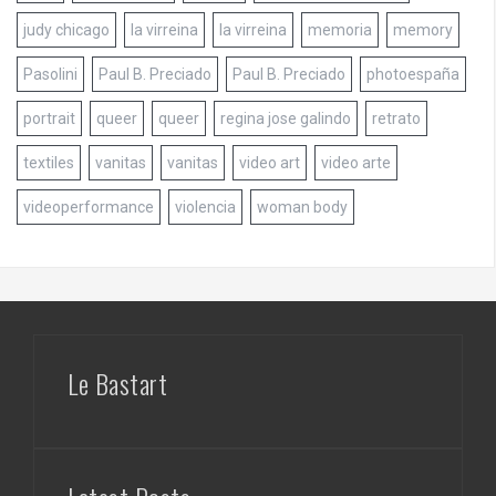
judy chicago
la virreina
la virreina
memoria
memory
Pasolini
Paul B. Preciado
Paul B. Preciado
photoespaña
portrait
queer
queer
regina jose galindo
retrato
textiles
vanitas
vanitas
video art
video arte
videoperformance
violencia
woman body
Le Bastart