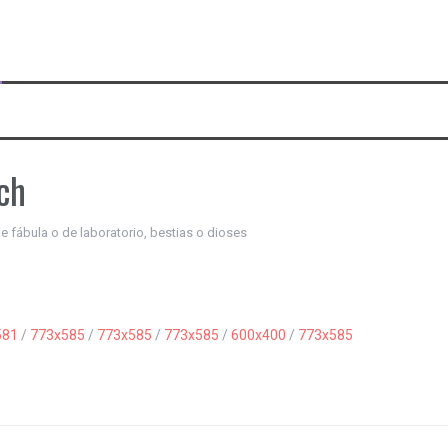
ch
de fábula o de laboratorio, bestias o dioses
581
/
773x585
/
773x585
/
773x585
/
600x400
/
773x585