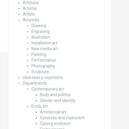
Artículos
Artistas
Artists
Artworks
Drawing
Engraving
Illustration
Installation art
New media art
Painting
Performance
Photography
Sculpture
cibersexo y voyerismo
Departments
Contemporary art
Body and politics
Gender and identity
Erotic art
Anticlerical art
Cybersex and voyeurism
Cyborg eroticism