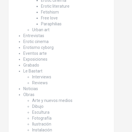
Erotic cinema
Erotic literature
Fetishism
Free love
Paraphilias
Urban art
Entrevistas
Erotic cinema
Erotismo cyborg
Eventos arte
Exposiciones
Grabado
Le Bastart
Interviews
Reviews
Noticias
Obras
Arte y nuevos medios
Dibujo
Escultura
Fotografía
Ilustración
Instalación