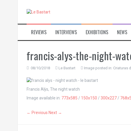
S
k
i
p
t
REVIEWS
INTERVIEWS
EXHIBITIONS
NEWS
o
c
o
n
francis-alys-the-night-wat
t
e
n
08/10/2018
Le Bastart
Image posted in:
Criaturas 
t
Francis Alÿs, The night watch
Image available in:
773x585
/
150x150
/
300x227
/
768x
← Previous
Next →