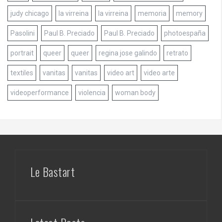
judy chicago
la virreina
la virreina
memoria
memory
Pasolini
Paul B. Preciado
Paul B. Preciado
photoespaña
portrait
queer
queer
regina jose galindo
retrato
textiles
vanitas
vanitas
video art
video arte
videoperformance
violencia
woman body
Le Bastart