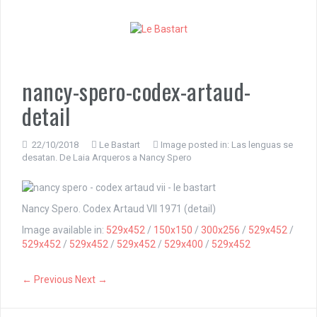
S
k
i
p
t
o
nancy-spero-codex-artaud-
c
detail
o
n
t
22/10/2018
Le Bastart
Image posted in:
Las lenguas se
e
desatan. De Laia Arqueros a Nancy Spero
n
t
Nancy Spero. Codex Artaud VII 1971 (detail)
Image available in:
529x452
/
150x150
/
300x256
/
529x452
/
529x452
/
529x452
/
529x452
/
529x400
/
529x452
← Previous
Next →