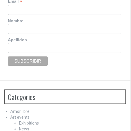
*
Email
Nombre
Apellidos
Categories
Amor libre
Art events
Exhibitions
News