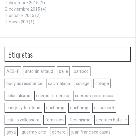
diciembre 2015
(2)
noviembre 2015
(4)
octubre 2015
(2)
mayo 209
(1)
Etiquetas
AES+F
antonin artaud
baile
barroco
body as resistance
cac malaga
collage
collage
colonialismo
cuerpo femenino
cuerpo y resistencia
cuerpo y territorio
duchamp
duchamp
es baluard
eulalia valldosera
feminism
feminismo
georges bataille
goya
guerra y arte
género
juan francisco casas