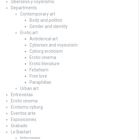
cibersexo y voyerismo
Departments
Contemporary art
Body and politics
Gender and identity
Erotic art
Anticlerical art
Cybersex and voyeurism
Cyborg eroticism
Erotic cinema
Erotic literature
Fetishism
Free love
Paraphilias
Urban art
Entrevistas
Erotic cinema
Erotismo cyborg
Eventos arte
Exposiciones
Grabado
Le Bastart
Interviews