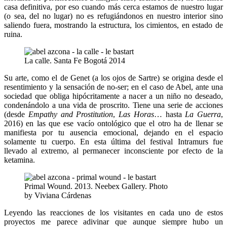
casa definitiva, por eso cuando más cerca estamos de nuestro lugar
(o sea, del no lugar) no es refugiándonos en nuestro interior sino
saliendo fuera, mostrando la estructura, los cimientos, en estado de
ruina.
La calle. Santa Fe Bogotá 2014
Su arte, como el de Genet (a los ojos de Sartre) se origina desde el
resentimiento y la sensación de no-ser; en el caso de Abel, ante una
sociedad que obliga hipócritamente a nacer a un niño no deseado,
condenándolo a una vida de proscrito. Tiene una serie de acciones
(desde
Empathy and Prostitution
,
Las Horas
… hasta
La Guerra
,
2016) en las que ese vacío ontológico que el otro ha de llenar se
manifiesta por tu ausencia emocional, dejando en el espacio
solamente tu cuerpo. En esta última del festival Intramurs fue
llevado al extremo, al permanecer inconsciente por efecto de la
ketamina.
Primal Wound. 2013. Neebex Gallery. Photo
by Viviana Cárdenas
Leyendo las reacciones de los visitantes en cada uno de estos
proyectos me parece adivinar que aunque siempre hubo un