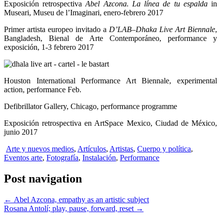
Exposición retrospectiva
Abel Azcona. La línea de tu espalda
in
Museari, Museu de l’Imaginari, enero-febrero 2017
Primer artista europeo invitado a
D’LAB–Dhaka Live Art Biennale
,
Bangladesh, Bienal de Arte Contemporáneo, performance y
exposición, 1-3 febrero 2017
Houston International Performance Art Biennale, experimental
action, performance Feb.
Defibrillator Gallery, Chicago, performance programme
Exposición retrospectiva en ArtSpace Mexico, Ciudad de México,
junio 2017
Arte y nuevos medios
,
Artículos
,
Artistas
,
Cuerpo y política
,
Eventos arte
,
Fotografía
,
Instalación
,
Performance
Post navigation
←
Abel Azcona, empathy as an artistic subject
Rosana Antolí; play, pause, forward, reset
→