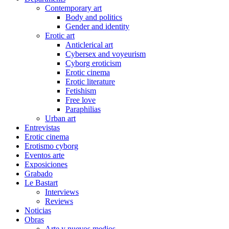
Contemporary art
Body and politics
Gender and identity
Erotic art
Anticlerical art
Cybersex and voyeurism
Cyborg eroticism
Erotic cinema
Erotic literature
Fetishism
Free love
Paraphilias
Urban art
Entrevistas
Erotic cinema
Erotismo cyborg
Eventos arte
Exposiciones
Grabado
Le Bastart
Interviews
Reviews
Noticias
Obras
Arte y nuevos medios