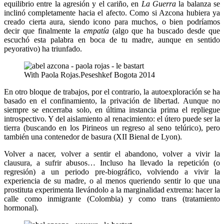
equilibrio entre la agresión y el cariño, en
La Guerra
la balanza se
inclinó completamente hacia el afecto. Como si Azcona hubiera ya
creado cierta aura, siendo icono para muchos, o bien podríamos
decir que finalmente la
empatía
(algo que ha buscado desde que
escuchó esta palabra en boca de tu madre, aunque en sentido
peyorativo) ha triunfado.
With Paola Rojas.Peseshkef Bogota 2014
En otro bloque de trabajos, por el contrario, la autoexploración se ha
basado en el confinamiento, la privación de libertad. Aunque no
siempre se encerraba solo, en última instancia prima el repliegue
introspectivo. Y del aislamiento al renacimiento: el útero puede ser la
tierra (buscando en los Pirineos un regreso al seno telúrico), pero
también una contenedor de basura (XII Bienal de Lyon).
Volver a nacer, volver a sentir el abandono, volver a vivir la
clausura, a sufrir abusos… Incluso ha llevado la repetición (o
regresión) a un periodo pre-biográfico, volviendo a vivir la
experiencia de su madre, o al menos queriendo sentir lo que una
prostituta experimenta llevándolo a la marginalidad extrema: hacer la
calle como inmigrante (Colombia) y como trans (tratamiento
hormonal).