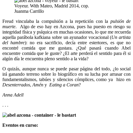
Voyeur. With Mateo, Madrid 2014, cop.
Juanma Carrillo
Freud vinculaba la compulsión a la repetición con la
pulsión de
muerte
. Algo de eso hay en Azcona, pues ha puesto en riesgo su
integridad física y psíquica en muchas ocasiones, lo que me recuerda
aquella parábola kafkiana sobre un ayunador vocacional (
Un artista
del hambre
): no era sacrificio, decía entre estertores, es que no
encontré comida que me gustara. ¿Qué pasará cuando Abel
encuentre comida que le guste? ¿El arte perderá el sentido para él si
algún día le encuentra pleno sentido a la vida?
O quizás, aunque nunca se puede pasar página del todo, ¿lo social
irá ganando terreno sobre lo biográfico en su lucha por arrasar con
fundamentalismos, tabúes y silencios cómplices, como ya hizo en
Desenterrados
,
Amén
y
Eating a Coran
?
Anna Adell
. . .
Eventos en curso: