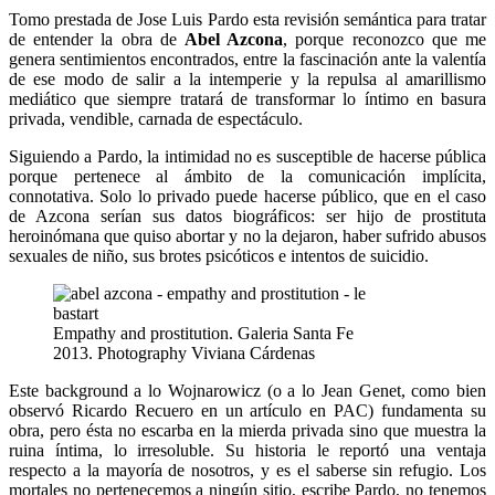
Tomo prestada de Jose Luis Pardo esta revisión semántica para tratar
de entender la obra de
Abel Azcona
, porque reconozco que me
genera sentimientos encontrados, entre la fascinación ante la valentía
de ese modo de salir a la intemperie y la repulsa al amarillismo
mediático que siempre tratará de transformar lo íntimo en basura
privada, vendible, carnada de espectáculo.
Siguiendo a Pardo, la intimidad no es susceptible de hacerse pública
porque pertenece al ámbito de la comunicación implícita,
connotativa. Solo lo privado puede hacerse público, que en el caso
de Azcona serían sus datos biográficos: ser hijo de prostituta
heroinómana que quiso abortar y no la dejaron, haber sufrido abusos
sexuales de niño, sus brotes psicóticos e intentos de suicidio.
Empathy and prostitution. Galeria Santa Fe
2013. Photography Viviana Cárdenas
Este background a lo Wojnarowicz (o a lo Jean Genet, como bien
observó Ricardo Recuero en un artículo en PAC) fundamenta su
obra, pero ésta no escarba en la mierda privada sino que muestra la
ruina íntima, lo irresoluble. Su historia le reportó una ventaja
respecto a la mayoría de nosotros, y es el saberse sin refugio. Los
mortales no pertenecemos a ningún sitio, escribe Pardo, no tenemos