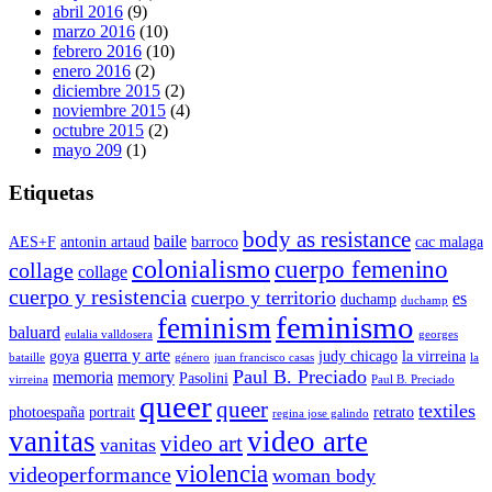
abril 2016
(9)
marzo 2016
(10)
febrero 2016
(10)
enero 2016
(2)
diciembre 2015
(2)
noviembre 2015
(4)
octubre 2015
(2)
mayo 209
(1)
Etiquetas
body as resistance
baile
AES+F
antonin artaud
barroco
cac malaga
colonialismo
cuerpo femenino
collage
collage
cuerpo y resistencia
cuerpo y territorio
es
duchamp
duchamp
feminismo
feminism
baluard
eulalia valldosera
georges
guerra y arte
goya
judy chicago
la virreina
bataille
género
juan francisco casas
la
Paul B. Preciado
memoria
memory
Pasolini
virreina
Paul B. Preciado
queer
queer
textiles
photoespaña
portrait
retrato
regina jose galindo
vanitas
video arte
video art
vanitas
violencia
videoperformance
woman body