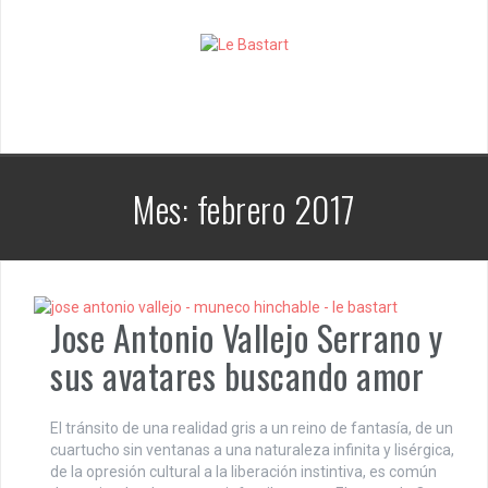
S
k
i
p
t
o
c
o
n
Mes:
febrero 2017
t
e
n
t
Jose Antonio Vallejo Serrano y
sus avatares buscando amor
El tránsito de una realidad gris a un reino de fantasía, de un
cuartucho sin ventanas a una naturaleza infinita y lisérgica,
de la opresión cultural a la liberación instintiva, es común