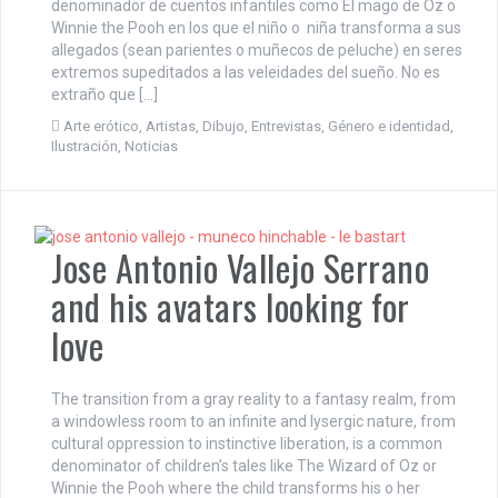
denominador de cuentos infantiles como El mago de Oz o
Winnie the Pooh en los que el niño o niña transforma a sus
allegados (sean parientes o muñecos de peluche) en seres
extremos supeditados a las veleidades del sueño. No es
extraño que […]
Arte erótico
,
Artistas
,
Dibujo
,
Entrevistas
,
Género e identidad
,
Ilustración
,
Noticias
Jose Antonio Vallejo Serrano
and his avatars looking for
love
The transition from a gray reality to a fantasy realm, from
a windowless room to an infinite and lysergic nature, from
cultural oppression to instinctive liberation, is a common
denominator of children’s tales like The Wizard of Oz or
Winnie the Pooh where the child transforms his o her