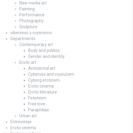
New media art
Painting
Performance
Photography
Sculpture
cibersexo y voyerismo
Departments
Contemporary art
Body and politics
Gender and identity
Erotic art
Anticlerical art
Cybersex and voyeurism
Cyborg eroticism
Erotic cinema
Erotic literature
Fetishism
Free love
Paraphilias
Urban art
Entrevistas
Erotic cinema