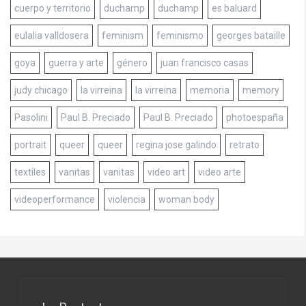
cuerpo y territorio
duchamp
duchamp
es baluard
eulalia valldosera
feminism
feminismo
georges bataille
goya
guerra y arte
género
juan francisco casas
judy chicago
la virreina
la virreina
memoria
memory
Pasolini
Paul B. Preciado
Paul B. Preciado
photoespaña
portrait
queer
queer
regina jose galindo
retrato
textiles
vanitas
vanitas
video art
video arte
videoperformance
violencia
woman body