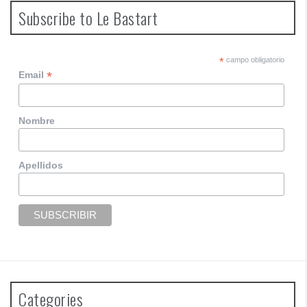
t
Subscribe to Le Bastart
s
n
*
campo obligatorio
*
Email
a
v
Nombre
i
g
Apellidos
a
t
i
o
n
Categories