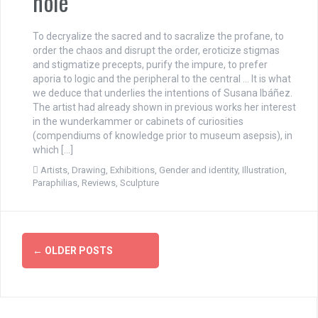
hole
To decryalize the sacred and to sacralize the profane, to
order the chaos and disrupt the order, eroticize stigmas
and stigmatize precepts, purify the impure, to prefer
aporia to logic and the peripheral to the central … It is what
we deduce that underlies the intentions of Susana Ibáñez.
The artist had already shown in previous works her interest
in the wunderkammer or cabinets of curiosities
(compendiums of knowledge prior to museum asepsis), in
which […]
Artists
,
Drawing
,
Exhibitions
,
Gender and identity
,
Illustration
,
Paraphilias
,
Reviews
,
Sculpture
P
←
OLDER POSTS
o
s