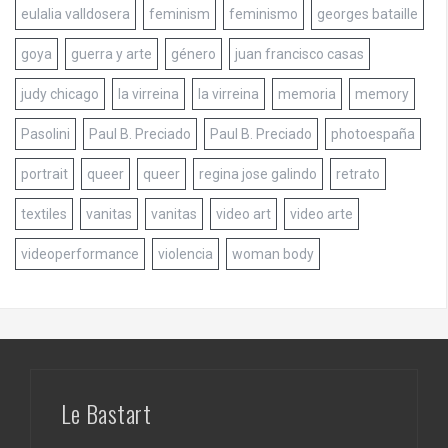
eulalia valldosera
feminism
feminismo
georges bataille
goya
guerra y arte
género
juan francisco casas
judy chicago
la virreina
la virreina
memoria
memory
Pasolini
Paul B. Preciado
Paul B. Preciado
photoespaña
portrait
queer
queer
regina jose galindo
retrato
textiles
vanitas
vanitas
video art
video arte
videoperformance
violencia
woman body
Le Bastart