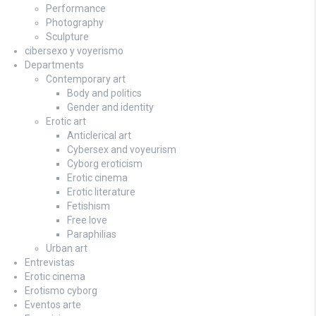
Performance
Photography
Sculpture
cibersexo y voyerismo
Departments
Contemporary art
Body and politics
Gender and identity
Erotic art
Anticlerical art
Cybersex and voyeurism
Cyborg eroticism
Erotic cinema
Erotic literature
Fetishism
Free love
Paraphilias
Urban art
Entrevistas
Erotic cinema
Erotismo cyborg
Eventos arte