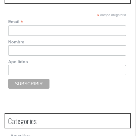
s
n
*
campo obligatorio
*
Email
a
v
Nombre
i
g
Apellidos
a
t
i
o
n
Categories
Amor libre