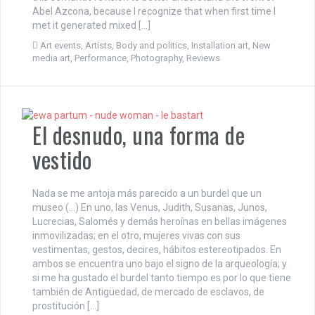
Abel Azcona, because I recognize that when first time I
met it generated mixed […]
Art events
,
Artists
,
Body and politics
,
Installation art
,
New
media art
,
Performance
,
Photography
,
Reviews
El desnudo, una forma de
vestido
Nada se me antoja más parecido a un burdel que un
museo (…) En uno, las Venus, Judith, Susanas, Junos,
Lucrecias, Salomés y demás heroínas en bellas imágenes
inmovilizadas; en el otro, mujeres vivas con sus
vestimentas, gestos, decires, hábitos estereotipados. En
ambos se encuentra uno bajo el signo de la arqueología; y
si me ha gustado el burdel tanto tiempo es por lo que tiene
también de Antigüedad, de mercado de esclavos, de
prostitución […]