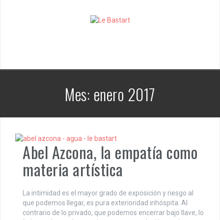
S
k
i
p
t
o
c
o
n
Mes:
enero 2017
t
e
n
t
Abel Azcona, la empatía como
materia artística
La intimidad es el mayor grado de exposición y riesgo al
que podemos llegar, es pura exterioridad inhóspita. Al
contrario de lo privado, que podemos encerrar bajo llave, lo