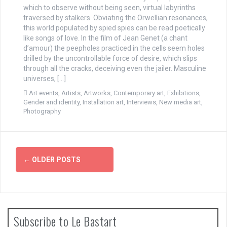
which to observe without being seen, virtual labyrinths
traversed by stalkers. Obviating the Orwellian resonances,
this world populated by spied spies can be read poetically
like songs of love. In the film of Jean Genet (a chant
d’amour) the peepholes practiced in the cells seem holes
drilled by the uncontrollable force of desire, which slips
through all the cracks, deceiving even the jailer. Masculine
universes, […]
Art events
,
Artists
,
Artworks
,
Contemporary art
,
Exhibitions
,
Gender and identity
,
Installation art
,
Interviews
,
New media art
,
Photography
P
←
OLDER POSTS
o
s
t
Subscribe to Le Bastart