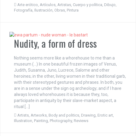
Arte erótico
,
Artículos
,
Artistas
,
Cuerpo y política
,
Dibujo
,
Fotografía
,
Ilustración
,
Obras
,
Pintura
Nudity, a form of dress
Nothing seems more like a whorehouse to me than a
museum (…) In one beautiful frozen images of Venus,
Judith, Susanna, Juno, Lucrece, Salome and other
heroines; in the other, living women in their traditional garb,
with their stereotyped gestures and phrases. In both, you
are in a sense under the sign og archeology; and if I have
always loved whorehouses it is because they, too,
participate in antiquity by their slave-market aspect, a
ritual […]
Artists
,
Artworks
,
Body and politics
,
Drawing
,
Erotic art
,
Illustration
,
Painting
,
Photography
,
Reviews