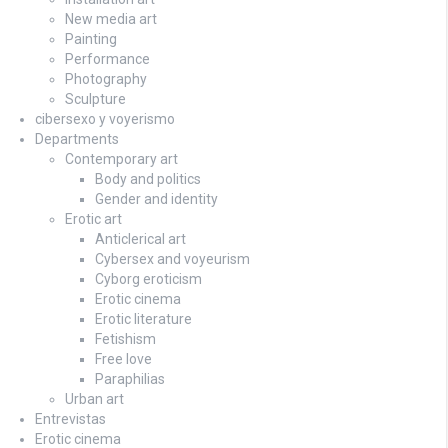
New media art
Painting
Performance
Photography
Sculpture
cibersexo y voyerismo
Departments
Contemporary art
Body and politics
Gender and identity
Erotic art
Anticlerical art
Cybersex and voyeurism
Cyborg eroticism
Erotic cinema
Erotic literature
Fetishism
Free love
Paraphilias
Urban art
Entrevistas
Erotic cinema