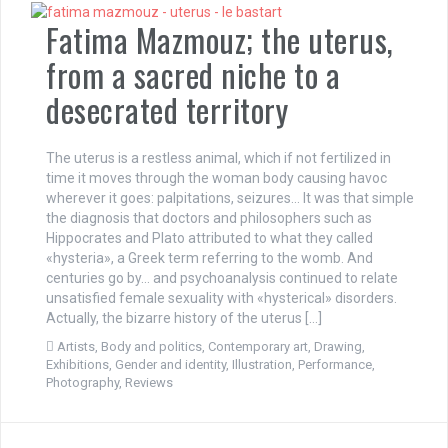
Fatima Mazmouz; the uterus,
from a sacred niche to a
desecrated territory
The uterus is a restless animal, which if not fertilized in
time it moves through the woman body causing havoc
wherever it goes: palpitations, seizures… It was that simple
the diagnosis that doctors and philosophers such as
Hippocrates and Plato attributed to what they called
«hysteria», a Greek term referring to the womb. And
centuries go by… and psychoanalysis continued to relate
unsatisfied female sexuality with «hysterical» disorders.
Actually, the bizarre history of the uterus […]
Artists
,
Body and politics
,
Contemporary art
,
Drawing
,
Exhibitions
,
Gender and identity
,
Illustration
,
Performance
,
Photography
,
Reviews