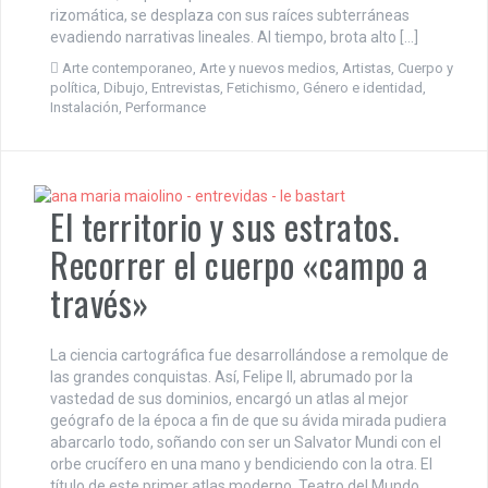
rizomática, se desplaza con sus raíces subterráneas
evadiendo narrativas lineales. Al tiempo, brota alto […]
Arte contemporaneo
,
Arte y nuevos medios
,
Artistas
,
Cuerpo y
política
,
Dibujo
,
Entrevistas
,
Fetichismo
,
Género e identidad
,
Instalación
,
Performance
El territorio y sus estratos.
Recorrer el cuerpo «campo a
través»
La ciencia cartográfica fue desarrollándose a remolque de
las grandes conquistas. Así, Felipe II, abrumado por la
vastedad de sus dominios, encargó un atlas al mejor
geógrafo de la época a fin de que su ávida mirada pudiera
abarcarlo todo, soñando con ser un Salvator Mundi con el
orbe crucífero en una mano y bendiciendo con la otra. El
título de este primer atlas moderno, Teatro del Mundo