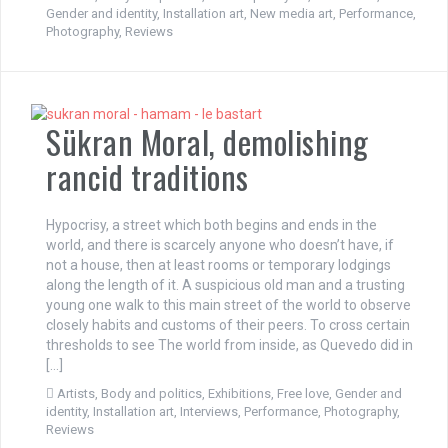
Gender and identity
,
Installation art
,
New media art
,
Performance
,
Photography
,
Reviews
Sükran Moral, demolishing
rancid traditions
Hypocrisy, a street which both begins and ends in the
world, and there is scarcely anyone who doesn’t have, if
not a house, then at least rooms or temporary lodgings
along the length of it. A suspicious old man and a trusting
young one walk to this main street of the world to observe
closely habits and customs of their peers. To cross certain
thresholds to see The world from inside, as Quevedo did in
[…]
Artists
,
Body and politics
,
Exhibitions
,
Free love
,
Gender and
identity
,
Installation art
,
Interviews
,
Performance
,
Photography
,
Reviews