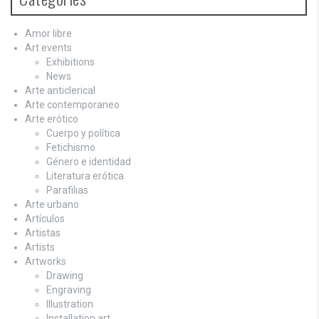
Amor libre
Art events
Exhibitions
News
Arte anticlerical
Arte contemporaneo
Arte erótico
Cuerpo y política
Fetichismo
Género e identidad
Literatura erótica
Parafilias
Arte urbano
Artículos
Artistas
Artists
Artworks
Drawing
Engraving
Illustration
Installation art