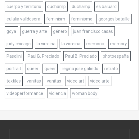
cuerpo y territorio
duchamp
duchamp
es baluard
eulalia valldosera
feminism
feminismo
georges bataille
goya
guerra y arte
género
juan francisco casas
judy chicago
la virreina
la virreina
memoria
memory
Pasolini
Paul B. Preciado
Paul B. Preciado
photoespaña
portrait
queer
queer
regina jose galindo
retrato
textiles
vanitas
vanitas
video art
video arte
videoperformance
violencia
woman body