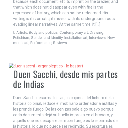
because each document left its imprint on the brazier, and
that which does not disappear even with fire is the
repressed of history, which can not be redeemed. His
writing is rhizomatic, it moves with its underground roots
evading linear narratives. At the same time, it […]
Artists
,
Body and politics
,
Contemporary art
,
Drawing
,
Fetishism
,
Gender and identity
,
Installation art
,
Interviews
,
New
media art
,
Performance
,
Reviews
Duen Sacchi, desde mis partes
de Indias
Duen Sacchi desarma los viejos cajones del fichero de la
historia colonial, reduce el mobiliario ordenador a astillas y
les prende fuego. De las cenizas sale algo nuevo porque
cada documento dejó su huella impresa en el brasero, y
aquello que no desaparece ni con fuego es lo reprimido de
la historia, lo que no puede ser redimido. Su escritura es