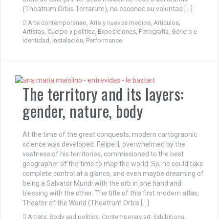
(Theatrum Orbis Terrarum), no esconde su voluntad […]
Arte contemporaneo
,
Arte y nuevos medios
,
Artículos
,
Artistas
,
Cuerpo y política
,
Exposiciones
,
Fotografía
,
Género e
identidad
,
Instalación
,
Performance
The territory and its layers:
gender, nature, body
At the time of the great conquests, modern cartographic
science was developed. Felipe II, overwhelmed by the
vastness of his territories, commissioned to the best
geographer of the time to map the world. So, he could take
complete control at a glance, and even maybe dreaming of
being a Salvator Mundi with the orb in one hand and
blessing with the other. The title of this first modern atlas,
Theater of the World (Theatrum Orbis […]
Artists
,
Body and politics
,
Contemporary art
,
Exhibitions
,