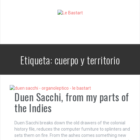
S
k
i
p
t
o
c
o
n
Etiqueta:
cuerpo y territorio
t
e
n
t
Duen Sacchi, from my parts of
the Indies
Duen Sacchi breaks down the old drawers of the colonial
history file, reduces the computer furniture to splinters and
sets them on fire. From the ashes comes something new