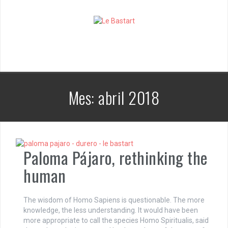
S
k
i
p
t
o
c
o
n
Mes:
abril 2018
t
e
n
t
Paloma Pájaro, rethinking the
human
The wisdom of Homo Sapiens is questionable. The more
knowledge, the less understanding. It would have been
more appropriate to call the species Homo Spiritualis, said