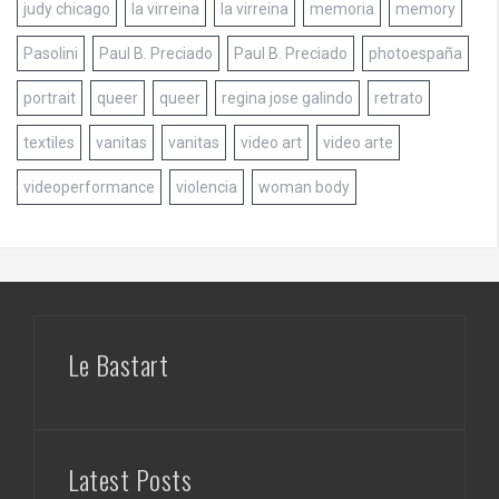
judy chicago
la virreina
la virreina
memoria
memory
Pasolini
Paul B. Preciado
Paul B. Preciado
photoespaña
portrait
queer
queer
regina jose galindo
retrato
textiles
vanitas
vanitas
video art
video arte
videoperformance
violencia
woman body
Le Bastart
Latest Posts