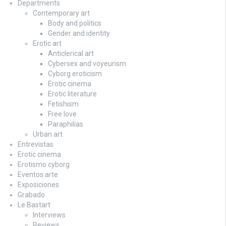
Departments
Contemporary art
Body and politics
Gender and identity
Erotic art
Anticlerical art
Cybersex and voyeurism
Cyborg eroticism
Erotic cinema
Erotic literature
Fetishism
Free love
Paraphilias
Urban art
Entrevistas
Erotic cinema
Erotismo cyborg
Eventos arte
Exposiciones
Grabado
Le Bastart
Interviews
Reviews