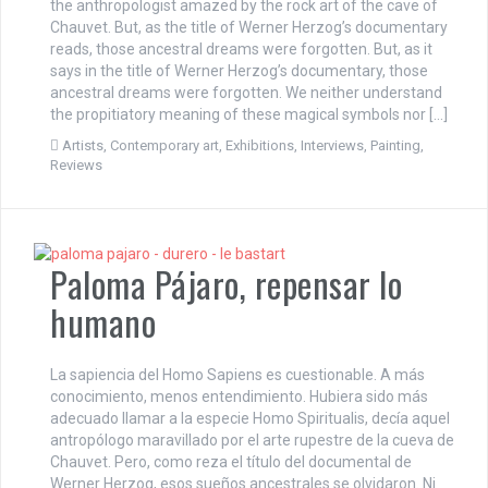
the anthropologist amazed by the rock art of the cave of
Chauvet. But, as the title of Werner Herzog’s documentary
reads, those ancestral dreams were forgotten. But, as it
says in the title of Werner Herzog’s documentary, those
ancestral dreams were forgotten. We neither understand
the propitiatory meaning of these magical symbols nor […]
Artists
,
Contemporary art
,
Exhibitions
,
Interviews
,
Painting
,
Reviews
Paloma Pájaro, repensar lo
humano
La sapiencia del Homo Sapiens es cuestionable. A más
conocimiento, menos entendimiento. Hubiera sido más
adecuado llamar a la especie Homo Spiritualis, decía aquel
antropólogo maravillado por el arte rupestre de la cueva de
Chauvet. Pero, como reza el título del documental de
Werner Herzog, esos sueños ancestrales se olvidaron. Ni