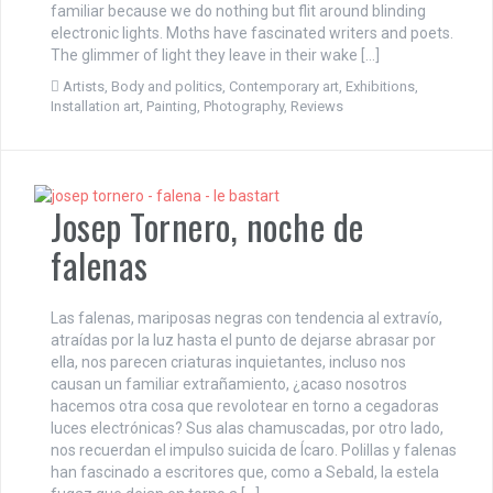
familiar because we do nothing but flit around blinding
electronic lights. Moths have fascinated writers and poets.
The glimmer of light they leave in their wake […]
Artists
,
Body and politics
,
Contemporary art
,
Exhibitions
,
Installation art
,
Painting
,
Photography
,
Reviews
Josep Tornero, noche de
falenas
Las falenas, mariposas negras con tendencia al extravío,
atraídas por la luz hasta el punto de dejarse abrasar por
ella, nos parecen criaturas inquietantes, incluso nos
causan un familiar extrañamiento, ¿acaso nosotros
hacemos otra cosa que revolotear en torno a cegadoras
luces electrónicas? Sus alas chamuscadas, por otro lado,
nos recuerdan el impulso suicida de Ícaro. Polillas y falenas
han fascinado a escritores que, como a Sebald, la estela