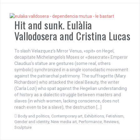
Hit and sunk. Eulàlia
Vallodosera and Cristina Lucas
To slash Velazquez’s Mirror Venus, «spit» on Hegel,
decapitate Michelangelo’s Moses or «desecrate» Emperor
Claudius’s statue are gestures (some real, others
symbolic) synchronized in a single iconoclastic movement
against the patriarchal patrimony. The suffragette (Mary
Richardson) who attacked the ideal Beauty, the writer
(Carla Lozi) who spat against the Hegelian understanding
of history as a dialectic struggle between masters and
slaves (in which women, lacking conscience, does not
reach even to be a slave), the destruction […]
Body and politics
,
Contemporary art
,
Exhibitions
,
Fetishism
,
Gender and identity
,
New media art
,
Performance
,
Reviews
,
Sculpture