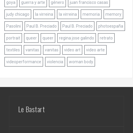
goya
guerra y arte
género
juan francisco casas
judy chicago
la virreina
la virreina
memoria
memory
Pasolini
Paul B. Preciado
Paul B. Preciado
photoespaña
portrait
queer
queer
regina jose galindo
retrato
textiles
vanitas
vanitas
video art
video arte
videoperformance
violencia
woman body
Le Bastart