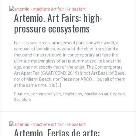
Artemio. Art Fairs: high-
pressure ecosystems
Fair, it is said circus, amusement park, showbiz world, a
carousel of banalities, bazaar of the objet trouvé and a
thousand times retrouvé. In contemporary art fairs the
ultimate meaningless of art is summarized: to boost the
ego, and not exactly that of the artist. The Contemporary
Art Apart Fair (CAAF/CDMX 2019) is not Art Basel of Basel,
nor of Miami Beach, nor Frieze nor ARCO …, but all of them
at the same time. It is […]
Artists
,
Contemporary art
,
Exhibitions
,
Installation art
,
Reviews
,
Sculpture
Artemio. Ferias de arte: