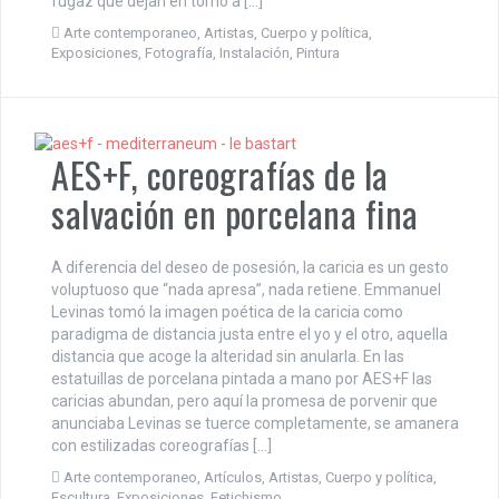
fugaz que dejan en torno a […]
Arte contemporaneo
,
Artistas
,
Cuerpo y política
,
Exposiciones
,
Fotografía
,
Instalación
,
Pintura
AES+F, coreografías de la
salvación en porcelana fina
A diferencia del deseo de posesión, la caricia es un gesto
voluptuoso que “nada apresa”, nada retiene. Emmanuel
Levinas tomó la imagen poética de la caricia como
paradigma de distancia justa entre el yo y el otro, aquella
distancia que acoge la alteridad sin anularla. En las
estatuillas de porcelana pintada a mano por AES+F las
caricias abundan, pero aquí la promesa de porvenir que
anunciaba Levinas se tuerce completamente, se amanera
con estilizadas coreografías […]
Arte contemporaneo
,
Artículos
,
Artistas
,
Cuerpo y política
,
Escultura
,
Exposiciones
,
Fetichismo