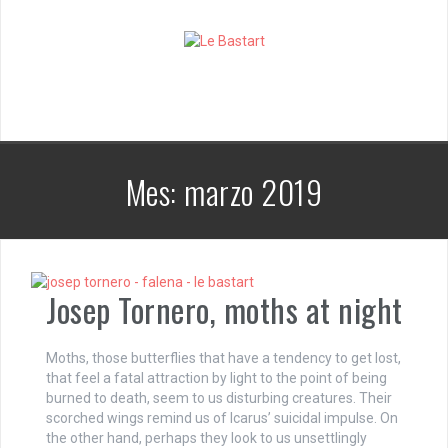
S
k
i
p
t
o
c
o
n
Mes:
marzo 2019
t
e
n
t
Josep Tornero, moths at night
Moths, those butterflies that have a tendency to get lost,
that feel a fatal attraction by light to the point of being
burned to death, seem to us disturbing creatures. Their
scorched wings remind us of Icarus’ suicidal impulse. On
the other hand, perhaps they look to us unsettlingly