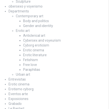
Sculpture
cibersexo y voyerismo
Departments
Contemporary art
Body and politics
Gender and identity
Erotic art
Anticlerical art
Cybersex and voyeurism
Cyborg eroticism
Erotic cinema
Erotic literature
Fetishism
Free love
Paraphilias
Urban art
Entrevistas
Erotic cinema
Erotismo cyborg
Eventos arte
Exposiciones
Grabado
Le Bastart