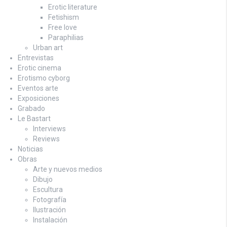
Erotic literature
Fetishism
Free love
Paraphilias
Urban art
Entrevistas
Erotic cinema
Erotismo cyborg
Eventos arte
Exposiciones
Grabado
Le Bastart
Interviews
Reviews
Noticias
Obras
Arte y nuevos medios
Dibujo
Escultura
Fotografía
Ilustración
Instalación