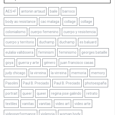
AES+F
antonin artaud
baile
barroco
body as resistance
cac malaga
collage
collage
colonialismo
cuerpo femenino
cuerpo y resistencia
cuerpo y territorio
duchamp
duchamp
es baluard
eulalia valldosera
feminism
feminismo
georges bataille
goya
guerra y arte
género
juan francisco casas
judy chicago
la virreina
la virreina
memoria
memory
Pasolini
Paul B. Preciado
Paul B. Preciado
photoespaña
portrait
queer
queer
regina jose galindo
retrato
textiles
vanitas
vanitas
video art
video arte
videoperformance
violencia
woman body