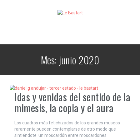
S
k
i
p
t
o
c
o
n
Mes:
junio 2020
t
e
n
t
Idas y venidas del sentido de la
mimesis, la copia y el aura
Los cuadros más fetichizados de los grandes museos
raramente pueden contemplarse de otro modo que
sintiéndote un moscardón entre moscardones