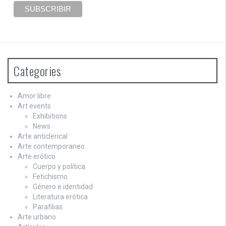
Categories
Amor libre
Art events
Exhibitions
News
Arte anticlerical
Arte contemporaneo
Arte erótico
Cuerpo y política
Fetichismo
Género e identidad
Literatura erótica
Parafilias
Arte urbano