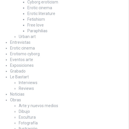
Cyborg eroticism
Erotic cinema
Erotic literature
Fetishism
Free love
Paraphilias
Urban art
Entrevistas
Erotic cinema
Erotismo cyborg
Eventos arte
Exposiciones
Grabado
Le Bastart
Interviews
Reviews
Noticias
Obras
Arte y nuevos medios
Dibujo
Escultura
Fotografía
Ilustración