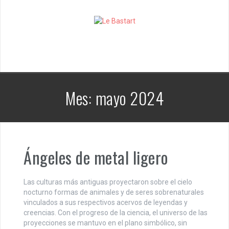
S
k
i
p
t
o
c
o
n
Mes:
mayo 2024
t
e
n
t
Ángeles de metal ligero
Las culturas más antiguas proyectaron sobre el cielo
nocturno formas de animales y de seres sobrenaturales
vinculados a sus respectivos acervos de leyendas y
creencias. Con el progreso de la ciencia, el universo de las
proyecciones se mantuvo en el plano simbólico, sin