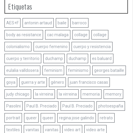
Etiquetas
AES+F
antonin artaud
baile
barroco
body as resistance
cac malaga
collage
collage
colonialismo
cuerpo femenino
cuerpo y resistencia
cuerpo y territorio
duchamp
duchamp
es baluard
eulalia valldosera
feminism
feminismo
georges bataille
goya
guerra y arte
género
juan francisco casas
judy chicago
la virreina
la virreina
memoria
memory
Pasolini
Paul B. Preciado
Paul B. Preciado
photoespaña
portrait
queer
queer
regina jose galindo
retrato
textiles
vanitas
vanitas
video art
video arte