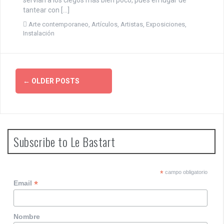
servían a los ciegos más bien poco, pues en lugar de
tantear con […]
Arte contemporaneo
,
Artículos
,
Artistas
,
Exposiciones
,
Instalación
P
←
OLDER POSTS
o
s
t
Subscribe to Le Bastart
s
n
*
campo obligatorio
*
Email
a
v
Nombre