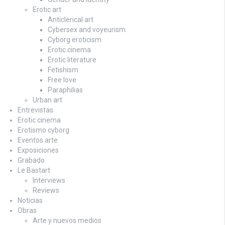
Erotic art
Anticlerical art
Cybersex and voyeurism
Cyborg eroticism
Erotic cinema
Erotic literature
Fetishism
Free love
Paraphilias
Urban art
Entrevistas
Erotic cinema
Erotismo cyborg
Eventos arte
Exposiciones
Grabado
Le Bastart
Interviews
Reviews
Noticias
Obras
Arte y nuevos medios