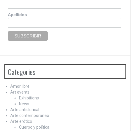
i
g
Apellidos
a
t
i
o
n
Categories
Amor libre
Art events
Exhibitions
News
Arte anticlerical
Arte contemporaneo
Arte erótico
Cuerpo y política