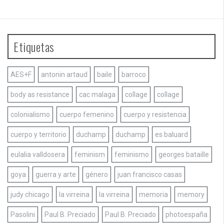
Etiquetas
AES+F
antonin artaud
baile
barroco
body as resistance
cac malaga
collage
collage
colonialismo
cuerpo femenino
cuerpo y resistencia
cuerpo y territorio
duchamp
duchamp
es baluard
eulalia valldosera
feminism
feminismo
georges bataille
goya
guerra y arte
género
juan francisco casas
judy chicago
la virreina
la virreina
memoria
memory
Pasolini
Paul B. Preciado
Paul B. Preciado
photoespaña