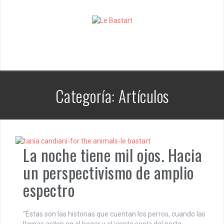
S
k
i
p
t
o
c
o
n
Categoría:
Artículos
t
e
n
t
La noche tiene mil ojos. Hacia
un perspectivismo de amplio
espectro
“Éstas son las historias que cuentan los perros, cuando las
llamas arden en el hogar y el viento sopla del norte.