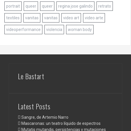
portrait
queer
queer
regina jose galindo
retrato
textiles
vanitas
vanitas
video art
video arte
videoperformance
violencia
woman body
Le Bastart
Latest Posts
Sangre, de Artemio Narro
Mascaronas: un teatro líquido de espectros
Mutatis mutandis, persistencias y mutaciones