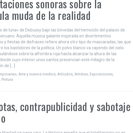
taciones sonoras sobre la
ula muda de la realidad
o de luna» de Debussy bajo las bóvedas del hemiciclo del palacio de
eruano. Aquella música galante inspirada en divertimentos
os y fiestas de disfraces refiere ahora otro tipo de mascaradas, las que
e los bastidores de la política. Un polvo blanco va cayendo del cielo
ulándose sobre la alfombra roja hasta alcanzar la altura de las
desde cuyo interior unos santos presencian este milagro de la
ón de […]
emporaneo
,
Arte y nuevos medios
,
Artículos
,
Artistas
,
Exposiciones
,
,
Pintura
otas, contrapublicidad y sabotaje
no
a libertad se paga caro. La Historia enseña que el totalitarismo no es