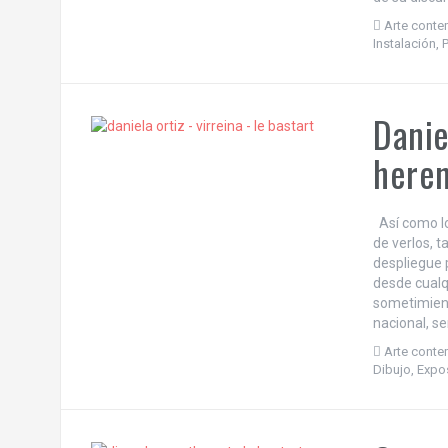
Arte cont
Instalación
,
Danie
heren
Así como lo
de verlos,
despliegue p
desde cualqu
sometimiento
nacional, se
Arte cont
Dibujo
,
Expo