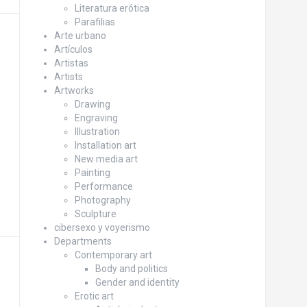
Literatura erótica
Parafilias
Arte urbano
Artículos
Artistas
Artists
Artworks
Drawing
Engraving
Illustration
Installation art
New media art
Painting
Performance
Photography
Sculpture
cibersexo y voyerismo
Departments
Contemporary art
Body and politics
Gender and identity
Erotic art