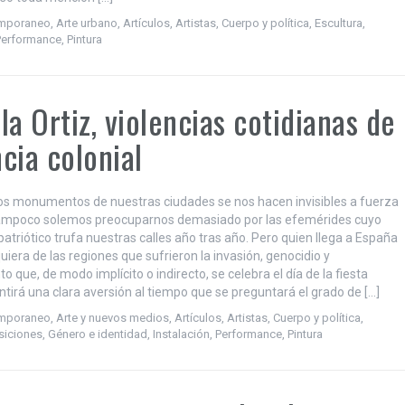
emporaneo
,
Arte urbano
,
Artículos
,
Artistas
,
Cuerpo y política
,
Escultura
,
Performance
,
Pintura
la Ortiz, violencias cotidianas de
cia colonial
s monumentos de nuestras ciudades se nos hacen invisibles a fuerza
 tampoco solemos preocuparnos demasiado por las efemérides cuyo
atriótico trufa nuestras calles año tras año. Pero quien llega a España
iera de las regiones que sufrieron la invasión, genocidio y
 que, de modo implícito o indirecto, se celebra el día de la fiesta
ntirá una clara aversión al tiempo que se preguntará el grado de […]
emporaneo
,
Arte y nuevos medios
,
Artículos
,
Artistas
,
Cuerpo y política
,
siciones
,
Género e identidad
,
Instalación
,
Performance
,
Pintura