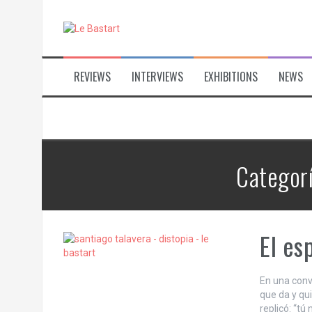
S
k
i
p
t
REVIEWS
INTERVIEWS
EXHIBITIONS
NEWS
o
c
o
n
t
e
n
Categor
t
El es
En una conv
que da y qui
replicó: “tú