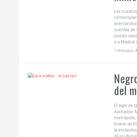
Los cuadro
contemplar
acercándose 
cuerdas de 
postes separ
o a Madrid; 
Artículos
,
A
Negro
del 
El siglo de 
ilustrados. 
metrópolis, 
bueno de Ro
la esclavit
de su discu