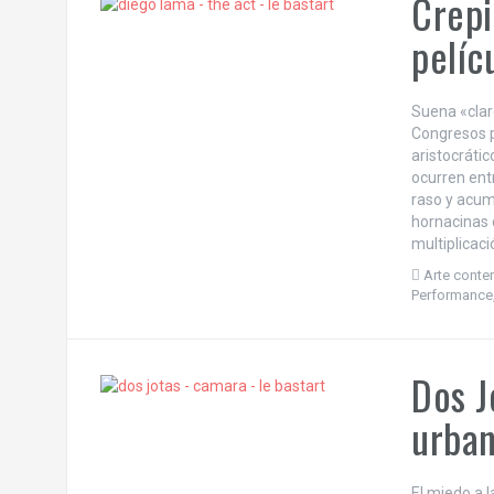
Crepi
pelíc
Suena «clar
Congresos p
aristocrátic
ocurren entr
raso y acum
hornacinas 
multiplicaci
Arte cont
Performance
Dos J
urba
El miedo a l