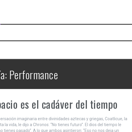
ía:
Performance
pacio es el cadáver del tiempo
ersación imaginaria entre divinidades aztecas y griegas, Coatlicue, la
ta la vida, le dijo a Chronos: “No tienes futuro”. El dios del tiempo le
 no tienes pasado”. A lo que ambos asintieron: “Eso no nos deja un