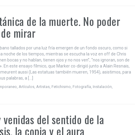
tánica de la muerte. No poder
 de mirar
bano tallados por una luz fría emergen de un fondo oscuro, como si
 la noche de los tiempos, mientras se escucha la voz en off de Chris
nen bocas y no hablan, tienen ojos y no nos ven”, “nos ignoran, son de
 En este ensayo fílmico, que Marker co-dirigió junto a Alain Resnais,
 meurent aussi (Las estatuas también mueren, 1954), asistimos, para
sus palabras, a […]
emporaneo
,
Artículos
,
Artistas
,
Fetichismo
,
Fotografía
,
Instalación
,
y venidas del sentido de la
is, la copia y el aura