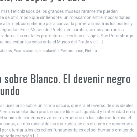
s más fetichizados de los grandes museos raramente pueden
se de otro modo que sintiéndote un moscardón entre moscardones
a la miel, compitiendo por alcanzar la primera línea tras los postes y
seguridad. En el Museo del Pueblo, en cambio, se nos ahorran los
adores, los cristales protectores, e incluso el viaje a San Petersburgo
se nos evitan las colas ante el Museo del Prado y el […]
rtistas
,
Exposiciones
,
Instalación
,
Performance
,
Pintura
 sobre Blanco. El devenir negro
mundo
las Luces brilló sobre un fondo oscuro, que era el reverso de sus ideales
Mientras se blandían proclamas de libertad, igualdad y fraternidad en la
el sonido de cadenas y azotes reverberaba en las colonias. Incluso el
usseau, el más radical de los ilustrados, se dio el gusto de oponerse a
ud por atentar a los derechos fundamentales del ser humano omitiendo
rso toda mención […]