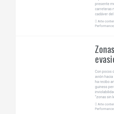
presente mu
carreteras 
cadáver del
Arte cont
Performance
Zonas
evasi
Con pocos d
avión hacia 
ha recibo a
guiness per
inviolabilid
“zonas sin l
Arte cont
Performance