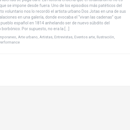
que se impone desde fuera. Uno de los episodios más patéticos del
o voluntario nos lo recordó el artista urbano Dos Jotas en una de sus
talaciones en una galería, donde evocaba el “vivan las cadenas” que
l pueblo español en 1814 anhelando ser de nuevo súbdito del
 borbónico. Por supuesto, no era la […]
emporaneo
,
Arte urbano
,
Artistas
,
Entrevistas
,
Eventos arte
,
Ilustración
,
Performance