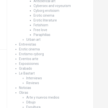
Anticlerical art
Cybersex and voyeurism
Cyborg eroticism
Erotic cinema
Erotic literature
Fetishism
Free love
Paraphilias
Urban art
Entrevistas
Erotic cinema
Erotismo cyborg
Eventos arte
Exposiciones
Grabado
Le Bastart
Interviews
Reviews
Noticias
Obras
Arte y nuevos medios
Dibujo
Escultura