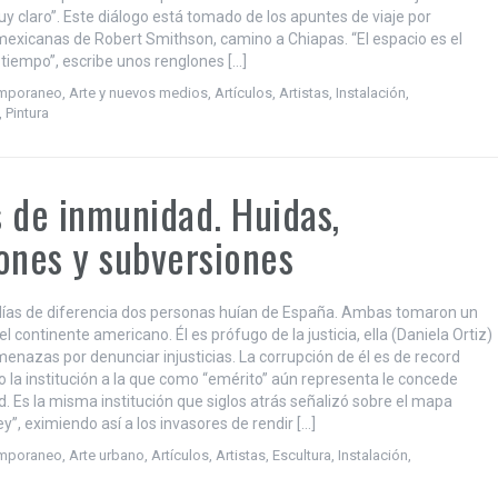
y claro”. Este diálogo está tomado de los apuntes de viaje por
mexicanas de Robert Smithson, camino a Chiapas. “El espacio es el
 tiempo”, escribe unos renglones […]
emporaneo
,
Arte y nuevos medios
,
Artículos
,
Artistas
,
Instalación
,
,
Pintura
 de inmunidad. Huidas,
ones y subversiones
ías de diferencia dos personas huían de España. Ambas tomaron un
el continente americano. Él es prófugo de la justicia, ella (Daniela Ortiz)
menazas por denunciar injusticias. La corrupción de él es de record
o la institución a la que como “emérito” aún representa le concede
ad. Es la misma institución que siglos atrás señalizó sobre el mapa
ey”, eximiendo así a los invasores de rendir […]
emporaneo
,
Arte urbano
,
Artículos
,
Artistas
,
Escultura
,
Instalación
,