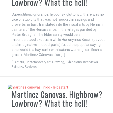
Lowbrow? What the hell!
Superstition, ignorance, hypocrisy, gluttony … there was no
vice or stupidity that was not mocked in sayings and
proverbs, in turn, translated into the visual arts by Flemish
painters of the Renaissance. In the villages painted by
Pieter Brueghel The Elder sanity would be a
misunderstood exoticism while Hieronymus Bosch (devout
and imaginative in equal parts) fused the popular saying
«the world is a hay-cart» with Isaiah’s warning: «all flesh is
grass». Martínez Cánovas also […]
Artists
,
Contemporary art
,
Drawing
,
Exhibitions
,
Interviews
,
Painting
,
Reviews
Martínez Canovas. Highbrow?
Lowbrow? What the hell!