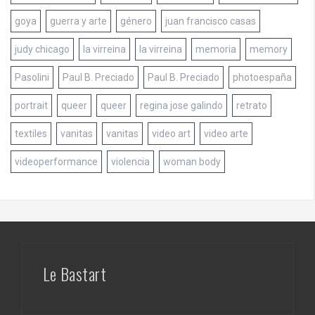
goya
guerra y arte
género
juan francisco casas
judy chicago
la virreina
la virreina
memoria
memory
Pasolini
Paul B. Preciado
Paul B. Preciado
photoespaña
portrait
queer
queer
regina jose galindo
retrato
textiles
vanitas
vanitas
video art
video arte
videoperformance
violencia
woman body
Le Bastart