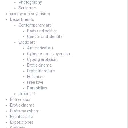
Photography
Sculpture
cibersexo y voyerismo
Departments
Contemporary art
Body and politics
Gender and identity
Erotic art
Anticlerical art
Cybersex and voyeurism
Cyborg eroticism
Erotic cinema
Erotic literature
Fetishism
Free love
Paraphilias
Urban art
Entrevistas
Erotic cinema
Erotismo cyborg
Eventos arte
Exposiciones
Grabado