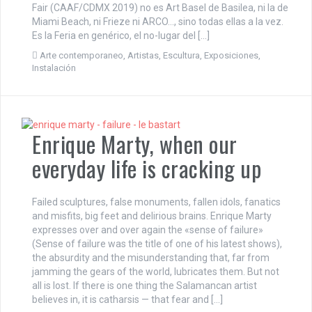
Fair (CAAF/CDMX 2019) no es Art Basel de Basilea, ni la de
Miami Beach, ni Frieze ni ARCO…, sino todas ellas a la vez.
Es la Feria en genérico, el no-lugar del […]
Arte contemporaneo
,
Artistas
,
Escultura
,
Exposiciones
,
Instalación
Enrique Marty, when our
everyday life is cracking up
Failed sculptures, false monuments, fallen idols, fanatics
and misfits, big feet and delirious brains. Enrique Marty
expresses over and over again the «sense of failure»
(Sense of failure was the title of one of his latest shows),
the absurdity and the misunderstanding that, far from
jamming the gears of the world, lubricates them. But not
all is lost. If there is one thing the Salamancan artist
believes in, it is catharsis — that fear and […]