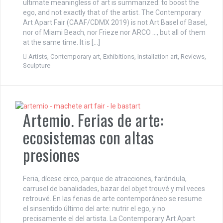
ultimate meaningless of art is summarized: to boost the
ego, and not exactly that of the artist. The Contemporary
Art Apart Fair (CAAF/CDMX 2019) is not Art Basel of Basel,
nor of Miami Beach, nor Frieze nor ARCO …, but all of them
at the same time. It is […]
Artists
,
Contemporary art
,
Exhibitions
,
Installation art
,
Reviews
,
Sculpture
Artemio. Ferias de arte:
ecosistemas con altas
presiones
Feria, dícese circo, parque de atracciones, farándula,
carrusel de banalidades, bazar del objet trouvé y mil veces
retrouvé. En las ferias de arte contemporáneo se resume
el sinsentido último del arte: nutrir el ego, y no
precisamente el del artista. La Contemporary Art Apart