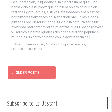
La superstición, la ignorancia, la hipocresía, la gula…, no
había vicio o estupidez que no fuera objeto de burla en
refranes y proverbios, a su vez, trasladados a la plástica
por pintores flamencos del Renacimiento. En las aldeas
pintadas por Pieter Brueghel El Viejo la cordura sería un
exotismo mal comprendido mientras que El Bosco (devoto
y lisérgico a partes iguales) fusionaba el dicho popular el
mundo es un carro de heno con la advertencia de […]
Arte contemporaneo
,
Artistas
,
Dibujo
,
Entrevistas
,
Exposiciones
,
Pintura
P
←
OLDER POSTS
o
s
t
Subscribe to Le Bastart
s