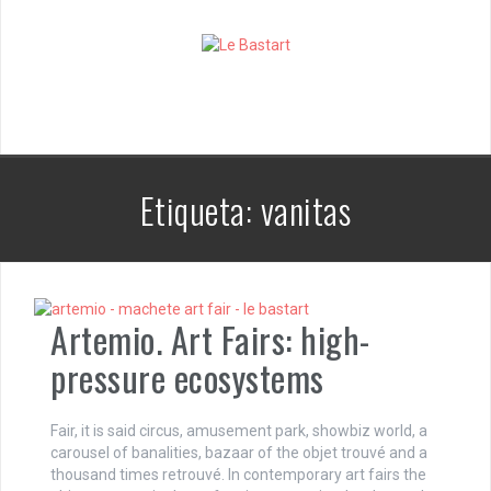
S
k
i
p
t
o
c
o
n
Etiqueta:
vanitas
t
e
n
t
Artemio. Art Fairs: high-
pressure ecosystems
Fair, it is said circus, amusement park, showbiz world, a
carousel of banalities, bazaar of the objet trouvé and a
thousand times retrouvé. In contemporary art fairs the