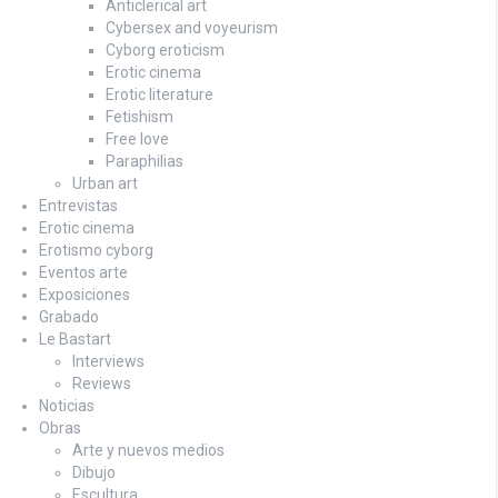
Anticlerical art
Cybersex and voyeurism
Cyborg eroticism
Erotic cinema
Erotic literature
Fetishism
Free love
Paraphilias
Urban art
Entrevistas
Erotic cinema
Erotismo cyborg
Eventos arte
Exposiciones
Grabado
Le Bastart
Interviews
Reviews
Noticias
Obras
Arte y nuevos medios
Dibujo
Escultura