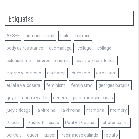
Etiquetas
AES+F
antonin artaud
baile
barroco
body as resistance
cac malaga
collage
collage
colonialismo
cuerpo femenino
cuerpo y resistencia
cuerpo y territorio
duchamp
duchamp
es baluard
eulalia valldosera
feminism
feminismo
georges bataille
goya
guerra y arte
género
juan francisco casas
judy chicago
la virreina
la virreina
memoria
memory
Pasolini
Paul B. Preciado
Paul B. Preciado
photoespaña
portrait
queer
queer
regina jose galindo
retrato