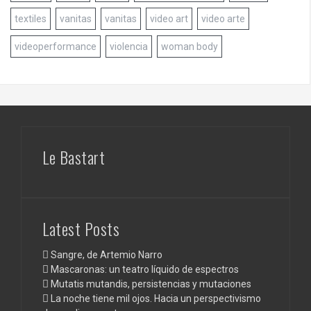
textiles
vanitas
vanitas
video art
video arte
videoperformance
violencia
woman body
Le Bastart
Latest Posts
Sangre, de Artemio Narro
Mascaronas: un teatro líquido de espectros
Mutatis mutandis, persistencias y mutaciones
La noche tiene mil ojos. Hacia un perspectivismo