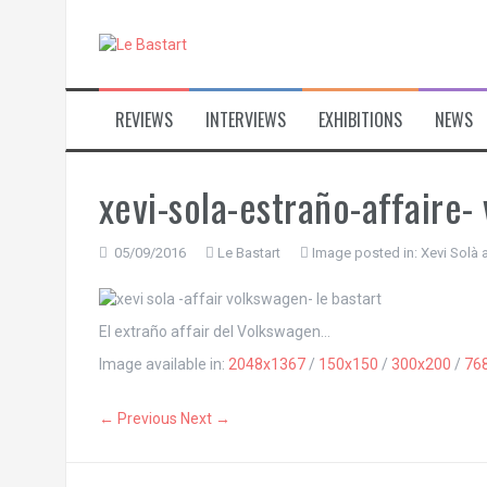
S
k
i
p
t
REVIEWS
INTERVIEWS
EXHIBITIONS
NEWS
o
c
o
n
xevi-sola-estraño-affaire-
t
e
n
05/09/2016
Le Bastart
Image posted in:
Xevi Solà 
t
El extraño affair del Volkswagen…
Image available in:
2048x1367
/
150x150
/
300x200
/
76
← Previous
Next →