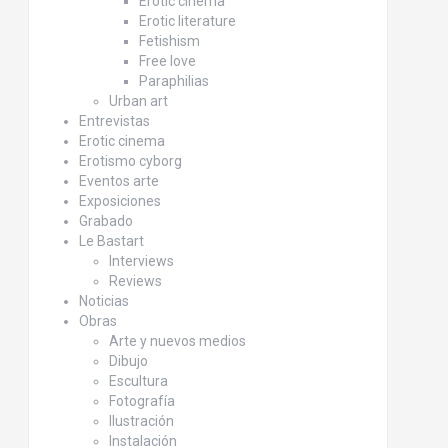
Erotic cinema
Erotic literature
Fetishism
Free love
Paraphilias
Urban art
Entrevistas
Erotic cinema
Erotismo cyborg
Eventos arte
Exposiciones
Grabado
Le Bastart
Interviews
Reviews
Noticias
Obras
Arte y nuevos medios
Dibujo
Escultura
Fotografía
Ilustración
Instalación