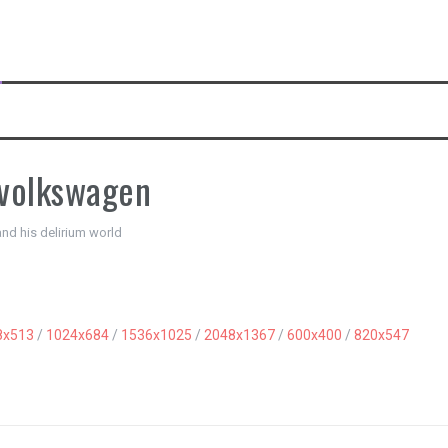
 volkswagen
and his delirium world
8x513
/
1024x684
/
1536x1025
/
2048x1367
/
600x400
/
820x547