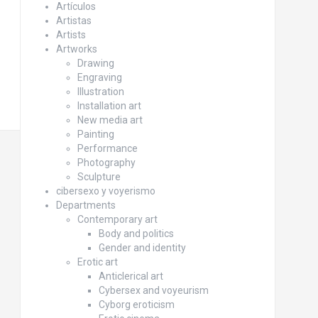
Artículos
Artistas
Artists
Artworks
Drawing
Engraving
Illustration
Installation art
New media art
Painting
Performance
Photography
Sculpture
cibersexo y voyerismo
Departments
Contemporary art
Body and politics
Gender and identity
Erotic art
Anticlerical art
Cybersex and voyeurism
Cyborg eroticism