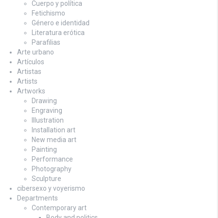
Cuerpo y política
Fetichismo
Género e identidad
Literatura erótica
Parafilias
Arte urbano
Artículos
Artistas
Artists
Artworks
Drawing
Engraving
Illustration
Installation art
New media art
Painting
Performance
Photography
Sculpture
cibersexo y voyerismo
Departments
Contemporary art
Body and politics