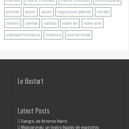
Pasolini
Paul B. Preciado
Paul B. Preciado
photoespaña
portrait
queer
queer
regina jose galindo
retrato
textiles
vanitas
vanitas
video art
video arte
videoperformance
violencia
woman body
Le Bastart
Latest Posts
Sangre, de Artemio Narro
Mascaronas: un teatro líquido de espectros