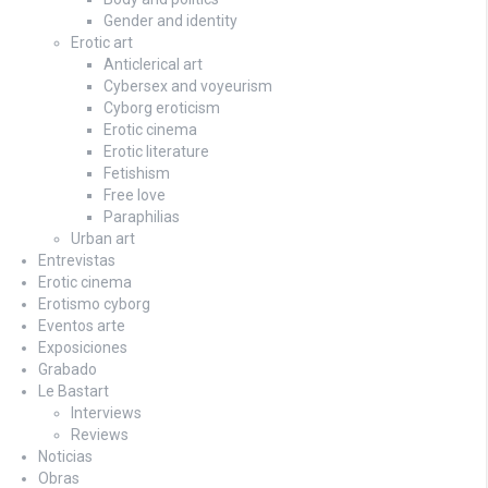
Gender and identity
Erotic art
Anticlerical art
Cybersex and voyeurism
Cyborg eroticism
Erotic cinema
Erotic literature
Fetishism
Free love
Paraphilias
Urban art
Entrevistas
Erotic cinema
Erotismo cyborg
Eventos arte
Exposiciones
Grabado
Le Bastart
Interviews
Reviews
Noticias
Obras