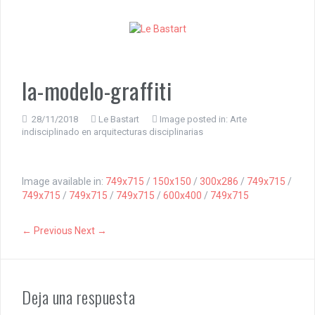
S
k
i
p
t
o
la-modelo-graffiti
c
o
n
28/11/2018
Le Bastart
Image posted in:
Arte
indisciplinado en arquitecturas disciplinarias
t
e
n
t
Image available in:
749x715
/
150x150
/
300x286
/
749x715
/
749x715
/
749x715
/
749x715
/
600x400
/
749x715
← Previous
Next →
Deja una respuesta