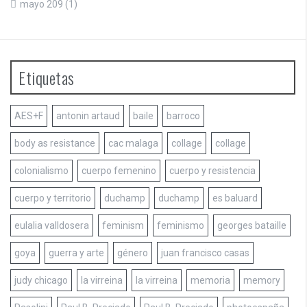
mayo 209
(1)
Etiquetas
AES+F
antonin artaud
baile
barroco
body as resistance
cac malaga
collage
collage
colonialismo
cuerpo femenino
cuerpo y resistencia
cuerpo y territorio
duchamp
duchamp
es baluard
eulalia valldosera
feminism
feminismo
georges bataille
goya
guerra y arte
género
juan francisco casas
judy chicago
la virreina
la virreina
memoria
memory