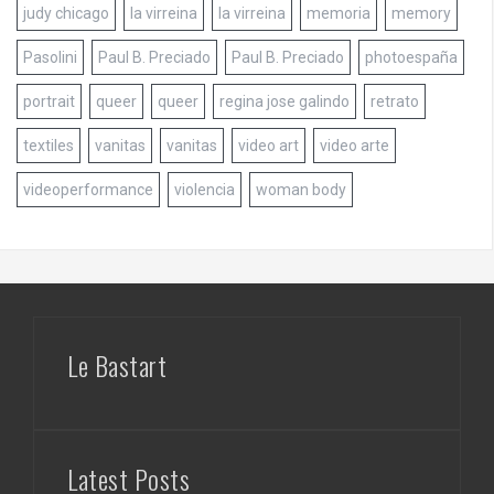
judy chicago
la virreina
la virreina
memoria
memory
Pasolini
Paul B. Preciado
Paul B. Preciado
photoespaña
portrait
queer
queer
regina jose galindo
retrato
textiles
vanitas
vanitas
video art
video arte
videoperformance
violencia
woman body
Le Bastart
Latest Posts