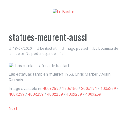
S
k
i
p
t
o
statues-meurent-aussi
c
o
n
13/07/2020
Le Bastart
Image posted in:
La botánica de
la muerte. No poder dejar de mirar
t
e
n
t
Las estatuas también mueren 1953, Chris Marker y Alain
Resnais
Image available in:
400x259
/
150x150
/
300x194
/
400x259
/
400x259
/
400x259
/
400x259
/
400x259
/
400x259
Next →