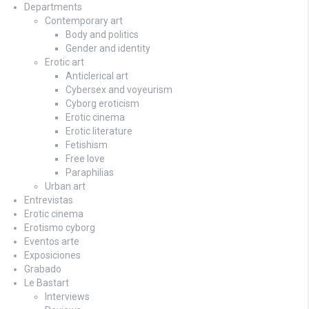
Departments
Contemporary art
Body and politics
Gender and identity
Erotic art
Anticlerical art
Cybersex and voyeurism
Cyborg eroticism
Erotic cinema
Erotic literature
Fetishism
Free love
Paraphilias
Urban art
Entrevistas
Erotic cinema
Erotismo cyborg
Eventos arte
Exposiciones
Grabado
Le Bastart
Interviews