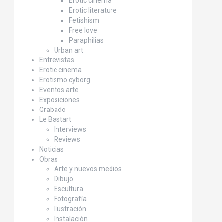
Erotic cinema
Erotic literature
Fetishism
Free love
Paraphilias
Urban art
Entrevistas
Erotic cinema
Erotismo cyborg
Eventos arte
Exposiciones
Grabado
Le Bastart
Interviews
Reviews
Noticias
Obras
Arte y nuevos medios
Dibujo
Escultura
Fotografía
Ilustración
Instalación