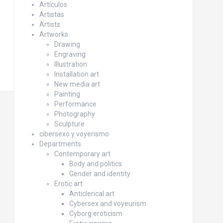
Artículos
Artistas
Artists
Artworks
Drawing
Engraving
Illustration
Installation art
New media art
Painting
Performance
Photography
Sculpture
cibersexo y voyerismo
Departments
Contemporary art
Body and politics
Gender and identity
Erotic art
Anticlerical art
Cybersex and voyeurism
Cyborg eroticism