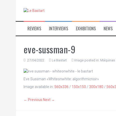
S
k
i
p
t
REVIEWS
INTERVIEWS
EXHIBITIONS
NEWS
o
c
o
n
eve-sussman-9
t
e
n
27/04/2022
Le Bastart
Image posted in:
Máquinas 
t
Eve Sussman «Whiteonwhite: algorithmicnoir»
Image available in:
560x336
/
150x150
/
300x180
/
560x
← Previous
Next →