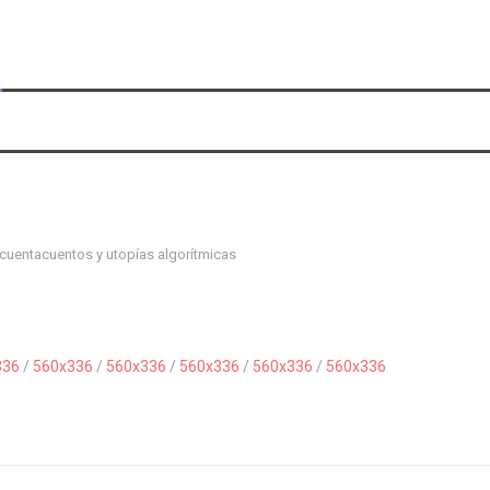
cuentacuentos y utopías algorítmicas
336
/
560x336
/
560x336
/
560x336
/
560x336
/
560x336