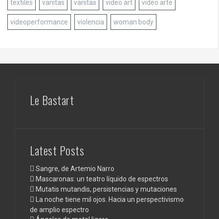
textiles
vanitas
vanitas
video art
video arte
videoperformance
violencia
woman body
Le Bastart
Latest Posts
Sangre, de Artemio Narro
Mascaronas: un teatro líquido de espectros
Mutatis mutandis, persistencias y mutaciones
La noche tiene mil ojos. Hacia un perspectivismo
de amplio espectro