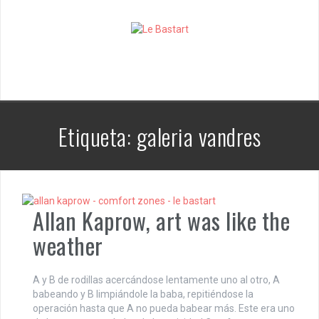
S
k
i
p
t
o
c
o
n
Etiqueta:
galeria vandres
t
e
n
t
Allan Kaprow, art was like the
weather
A y B de rodillas acercándose lentamente uno al otro, A
babeando y B limpiándole la baba, repitiéndose la
operación hasta que A no pueda babear más. Este era uno