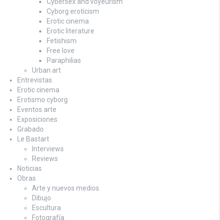
Cybersex and voyeurism
Cyborg eroticism
Erotic cinema
Erotic literature
Fetishism
Free love
Paraphilias
Urban art
Entrevistas
Erotic cinema
Erotismo cyborg
Eventos arte
Exposiciones
Grabado
Le Bastart
Interviews
Reviews
Noticias
Obras
Arte y nuevos medios
Dibujo
Escultura
Fotografía