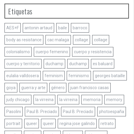
Etiquetas
AES+F
antonin artaud
baile
barroco
body as resistance
cac malaga
collage
collage
colonialismo
cuerpo femenino
cuerpo y resistencia
cuerpo y territorio
duchamp
duchamp
es baluard
eulalia valldosera
feminism
feminismo
georges bataille
goya
guerra y arte
género
juan francisco casas
judy chicago
la virreina
la virreina
memoria
memory
Pasolini
Paul B. Preciado
Paul B. Preciado
photoespaña
portrait
queer
queer
regina jose galindo
retrato