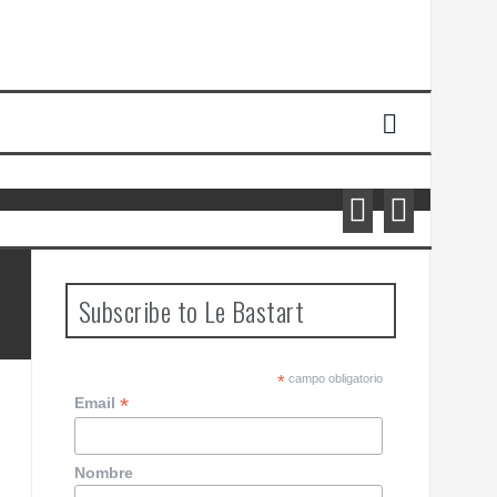
Mutatis mutandis, persistencias y
mutaciones
p
Subscribe to Le Bastart
*
campo obligatorio
*
Email
Nombre