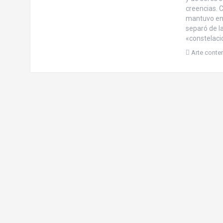
creencias. C
mantuvo en e
separó de la
«constelacio
Arte cont