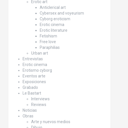
Erotic art
Anticlerical art
Cybersex and voyeurism
Cyborg eroticism
Erotic cinema
Erotic literature
Fetishism
Free love
Paraphilias
Urban art
Entrevistas
Erotic cinema
Erotismo cyborg
Eventos arte
Exposiciones
Grabado
Le Bastart
Interviews
Reviews
Noticias
Obras
Arte y nuevos medios
Dibujo