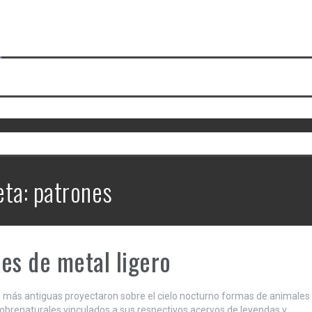
Mascaronas: un teatro líquido de
espectros
eta:
patrones
es de metal ligero
s más antiguas proyectaron sobre el cielo nocturno formas de animales
sobrenaturales vinculados a sus respectivos acervos de leyendas y