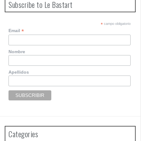
Subscribe to Le Bastart
c
h
f
o
*
campo obligatorio
r
*
Email
:
Nombre
Apellidos
Categories