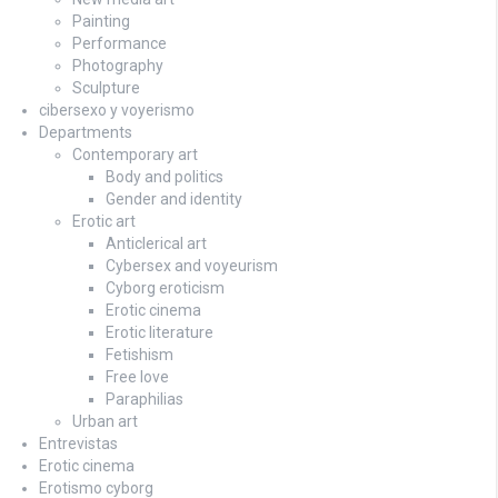
Painting
Performance
Photography
Sculpture
cibersexo y voyerismo
Departments
Contemporary art
Body and politics
Gender and identity
Erotic art
Anticlerical art
Cybersex and voyeurism
Cyborg eroticism
Erotic cinema
Erotic literature
Fetishism
Free love
Paraphilias
Urban art
Entrevistas
Erotic cinema
Erotismo cyborg