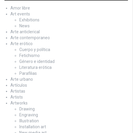
Amor libre
Art events
Exhibitions
News
Arte anticlerical
Arte contemporaneo
Arte erótico
Cuerpo y política
Fetichismo
Género e identidad
Literatura erótica
Parafilias
Arte urbano
Artículos
Artistas
Artists
Artworks
Drawing
Engraving
Illustration
Installation art
New media art