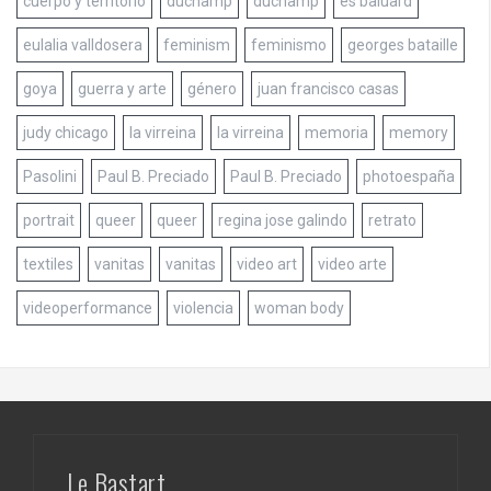
cuerpo y territorio
duchamp
duchamp
es baluard
eulalia valldosera
feminism
feminismo
georges bataille
goya
guerra y arte
género
juan francisco casas
judy chicago
la virreina
la virreina
memoria
memory
Pasolini
Paul B. Preciado
Paul B. Preciado
photoespaña
portrait
queer
queer
regina jose galindo
retrato
textiles
vanitas
vanitas
video art
video arte
videoperformance
violencia
woman body
Le Bastart