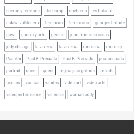
cuerpo y territorio
duchamp
duchamp
es baluard
eulalia valldosera
feminism
feminismo
georges bataille
goya
guerra y arte
género
juan francisco casas
judy chicago
la virreina
la virreina
memoria
memory
Pasolini
Paul B. Preciado
Paul B. Preciado
photoespaña
portrait
queer
queer
regina jose galindo
retrato
textiles
vanitas
vanitas
video art
video arte
videoperformance
violencia
woman body