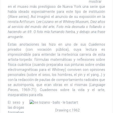
mostrar
en el museo más prestigioso de Nueva York una serie que
había ideado especialmente para este tipo de institución
(
Wave series
). Así imaginó el anuncio de su exposición en la
revista Artforum:
Lee Lozano en el Whitney Museum
,
Diez años
al servicio del mundo del arte
;
Foto mía desnuda o follando o
haciendo un 69
.
O foto mía fumando hierba, y debajo una frase
arrogante
.
Estas anotaciones las hizo en uno de sus
Cuadernos
privados
(con vocación pública), cuya lectura es
imprescindible para entender la meteórica carrera de esta
artista-torpedo: fórmulas matemáticas y reflexiones sobre
física cuántica (cuando preparaba sus pinturas sobre ondas
electromagnéticas para el Whitney) conviven con opiniones
personales (sobre el sexo, los hombres, el yin y el yang…) y
con la redacción de pautas de comportamiento radicales que
se autoimponía, que eran obras en sí mismas (
Language
Pieces
, 1969-71). Cuadernos sobre la vida y el arte,
inseparables para ella.
El sexo y
las drogas
Drawing c.1962
formaban