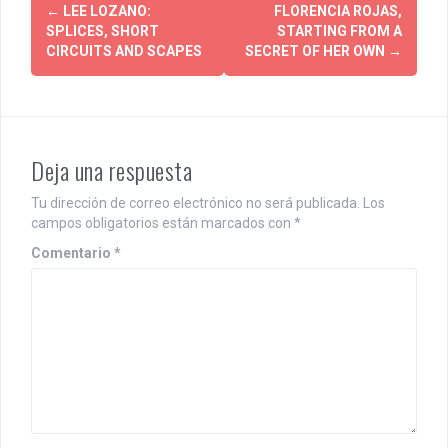
P
←
LEE LOZANO:
FLORENCIA ROJAS,
SPLICES, SHORT
STARTING FROM A
o
CIRCUITS AND SCAPES
SECRET OF HER OWN
→
s
t
n
Deja una respuesta
a
Tu dirección de correo electrónico no será publicada.
Los
v
campos obligatorios están marcados con
*
i
Comentario
*
g
a
t
i
o