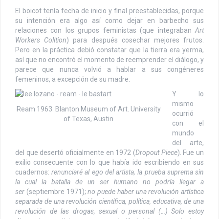
El boicot tenía fecha de inicio y final preestablecidas, porque
su intención era algo así como dejar en barbecho sus
relaciones con los grupos feministas (que integraban
Art
Workers Colition
) para después cosechar mejores frutos.
Pero en la práctica debió constatar que la tierra era yerma,
así que no encontró el momento de reemprender el diálogo, y
parece que nunca volvió a hablar a sus congéneres
femeninos, a excepción de su madre.
Y lo
mismo
Ream 1963. Blanton Museum of Art. University
ocurrió
of Texas, Austin
con el
mundo
del arte,
del que desertó oficialmente en 1972 (
Dropout Piece
). Fue un
exilio consecuente con lo que había ido escribiendo en sus
cuadernos:
renunciaré al ego del artista, la prueba suprema sin
la cual la batalla de un ser humano no podría llegar a
ser
(septiembre 1971);
no puede haber una revolución artística
separada de una revolución científica, política, educativa, de una
revolución de las drogas, sexual o personal (…) Solo estoy