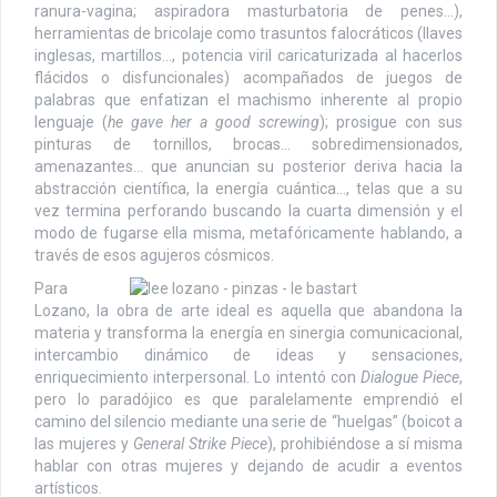
ranura-vagina; aspiradora masturbatoria de penes…),
herramientas de bricolaje como trasuntos falocráticos (llaves
inglesas, martillos…, potencia viril caricaturizada al hacerlos
flácidos o disfuncionales) acompañados de juegos de
palabras que enfatizan el machismo inherente al propio
lenguaje (
he gave her a good screwing
); prosigue con sus
pinturas de tornillos, brocas… sobredimensionados,
amenazantes… que anuncian su posterior deriva hacia la
abstracción científica, la energía cuántica…, telas que a su
vez termina perforando buscando la cuarta dimensión y el
modo de fugarse ella misma, metafóricamente hablando, a
través de esos agujeros cósmicos.
Para
Lozano, la obra de arte ideal es aquella que abandona la
materia y transforma la energía en sinergia comunicacional,
intercambio dinámico de ideas y sensaciones,
enriquecimiento interpersonal. Lo intentó con
Dialogue Piece
,
pero lo paradójico es que paralelamente emprendió el
camino del silencio mediante una serie de “huelgas” (boicot a
las mujeres y
General Strike Piece
), prohibiéndose a sí misma
hablar con otras mujeres y dejando de acudir a eventos
artísticos.