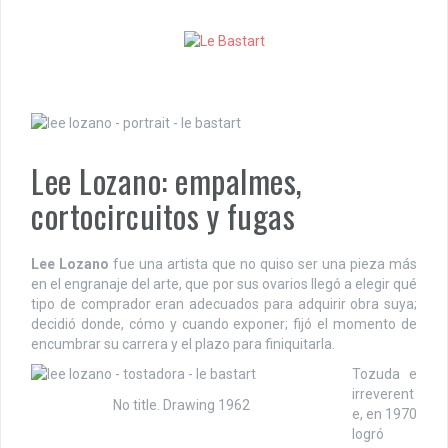
S
k
i
p
t
o
c
o
Lee Lozano: empalmes,
n
t
cortocircuitos y fugas
e
n
t
Lee Lozano
fue una artista que no quiso ser una pieza más
en el engranaje del arte, que por sus ovarios llegó a elegir qué
tipo de comprador eran adecuados para adquirir obra suya;
decidió donde, cómo y cuando exponer; fijó el momento de
encumbrar su carrera y el plazo para finiquitarla.
Tozuda e
irreverent
No title. Drawing 1962
e, en 1970
logró