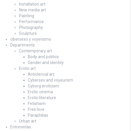
Installation art
New media art
Painting
Performance
Photography
Sculpture
cibersexo y voyerismo
Departments
Contemporary art
Body and politics
Gender and identity
Erotic art
Anticlerical art
Cybersex and voyeurism
Cyborg eroticism
Erotic cinema
Erotic literature
Fetishism
Free love
Paraphilias
Urban art
Entrevistas