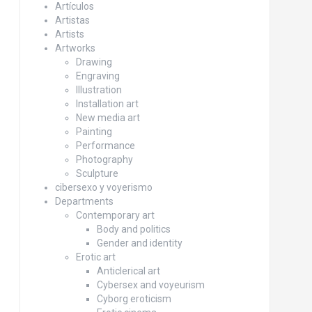
Artículos
Artistas
Artists
Artworks
Drawing
Engraving
Illustration
Installation art
New media art
Painting
Performance
Photography
Sculpture
cibersexo y voyerismo
Departments
Contemporary art
Body and politics
Gender and identity
Erotic art
Anticlerical art
Cybersex and voyeurism
Cyborg eroticism