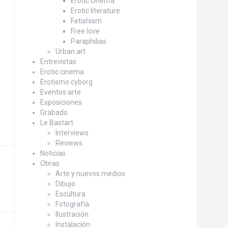
Erotic cinema
Erotic literature
Fetishism
Free love
Paraphilias
Urban art
Entrevistas
Erotic cinema
Erotismo cyborg
Eventos arte
Exposiciones
Grabado
Le Bastart
Interviews
Reviews
Noticias
Obras
Arte y nuevos medios
Dibujo
Escultura
Fotografía
Ilustración
Instalación