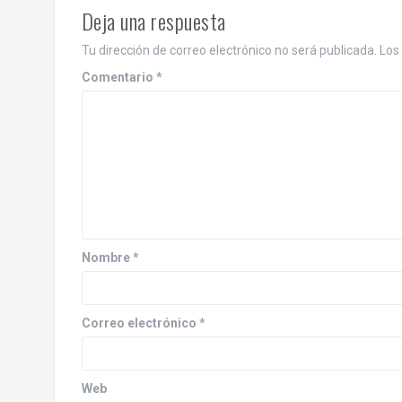
t
Deja una respuesta
n
Tu dirección de correo electrónico no será publicada.
Los
a
Comentario
*
v
i
g
a
t
Nombre
*
i
o
Correo electrónico
*
n
Web