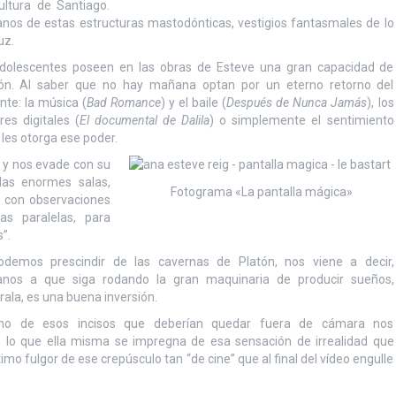
ultura de Santiago.
nos de estas estructuras mastodónticas, vestigios fantasmales de lo
uz.
dolescentes poseen en las obras de Esteve una gran capacidad de
ón. Al saber que no hay mañana optan por un eterno retorno del
nte: la música (
Bad Romance
) y el baile (
Después de Nunca Jamás
), los
res digitales (
El documental de Dalila
) o simplemente el sentimiento
, les otorga ese poder.
y nos evade con su
las enormes salas,
Fotograma «La pantalla mágica»
la con observaciones
as paralelas, para
”.
demos prescindir de las cavernas de Platón, nos viene a decir,
anos a que siga rodando la gran maquinaria de producir sueños,
ala, es una buena inversión.
no de esos incisos que deberían quedar fuera de cámara nos
 lo que ella misma se impregna de esa sensación de irrealidad que
imo fulgor de ese crepúsculo tan “de cine” que al final del vídeo engulle