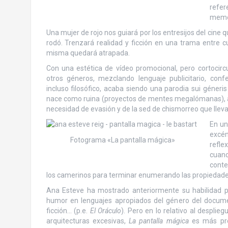
refere
memor
Una mujer de rojo nos guiará por los entresijos del cine que
rodó. Trenzará realidad y ficción en una trama entre c
misma quedará atrapada.
Con una estética de vídeo promocional, pero cortocirc
otros géneros, mezclando lenguaje publicitario, confes
incluso filosófico, acaba siendo una parodia sui géneri
nace como ruina (proyectos de mentes megalómanas), ac
necesidad de evasión y de la sed de chismorreo que llev
En un
excén
Fotograma «La pantalla mágica»
refle
cuan
conte
los camerinos para terminar enumerando las propiedades
Ana Esteve ha mostrado anteriormente su habilidad pa
humor en lenguajes apropiados del género del documen
ficción… (p.e.
El Oráculo
). Pero en lo relativo al desplie
arquitecturas excesivas,
La pantalla mágica
es más pró