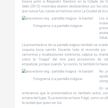
hiciera junto a Alejandro Ramírez en la Cidade da C
Slide
(2013) mostraba skaters deslizándose por los sóta
que nunca fue, ruinas sin historia como La Ciudad de la L
Los a
evasi
Fotograma «La pantalla mágica»
prese
avata
tribal
La presentadora de
La pantalla mágica
también se evade 
coqueta boca carmín. Durante todo el recorrido por 
camerinos y localizaciones exteriores, salpica su char
sobre la “magia” del cine para proveernos de vid
empatizar, porque cuando “yo sonrío, tú también lo haces
No po
ayúd
Fotograma «La pantalla mágica»
cómpr
En u
enteramos que la presentadora es también actriz, con
emana del lugar. Su presencia se hace frágil, como un últ
la ciudad que quiso ser luz.