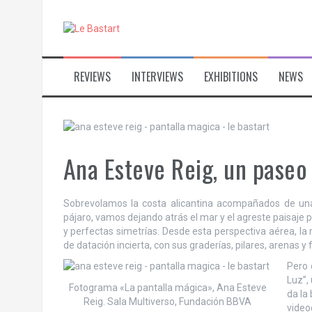
S
k
i
p
t
REVIEWS
INTERVIEWS
EXHIBITIONS
NEWS
o
c
o
n
t
e
Ana Esteve Reig, un paseo 
n
t
Sobrevolamos la costa alicantina acompañados de una 
pájaro, vamos dejando atrás el mar y el agreste paisaje 
y perfectas simetrías. Desde esta perspectiva aérea, la 
de datación incierta, con sus graderías, pilares, arenas y 
Pero 
Luz”,
Fotograma «La pantalla mágica», Ana Esteve
da la 
Reig. Sala Multiverso, Fundación BBVA
vide