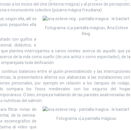
ncias a los inicios del cine (linterna mágica) y al proceso de percepción,
ia e inconsciente colectivo (pizarra mágica freudiana).
, según ella, allí se
uyos pespuntes ella
Fotograma «La pantalla mágica», Ana Esteve
Reig.
uitado con guiños a
ional, didáctico, e
s que plantea interrogantes a varios niveles: acerca de aquello que ya
erca de la vida como sueño (de una actriz o como espectador), de la
a emparejada toda deificación.
 continuo balanceo entre el guión preestablecido y las interrupciones
tricas, la presentadora alterna sus alabanzas a las instalaciones con
xiones personales, por ejemplo en relación a los tanques de rodaje,
do compara los fosos medievales con los seguros del hogar
mporáneos. O bien, empieza hablando de las paredes asalmonadas de
 nutritivas del salmón.
ra filtrar notas de
tal, de la ciencia-
Fotograma «La pantalla mágica»
gue escenográfico de
xima al video que