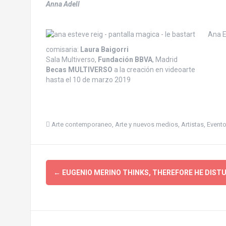
Anna Adell
Ana E
comisaria:
Laura Baigorri
Sala Multiverso,
Fundación BBVA
, Madrid
Becas MULTIVERSO
a la creación en videoarte
hasta el 10 de marzo 2019
Arte contemporaneo
,
Arte y nuevos medios
,
Artistas
,
Evento
P
←
EUGENIO MERINO THINKS, THEREFORE HE DIST
o
s