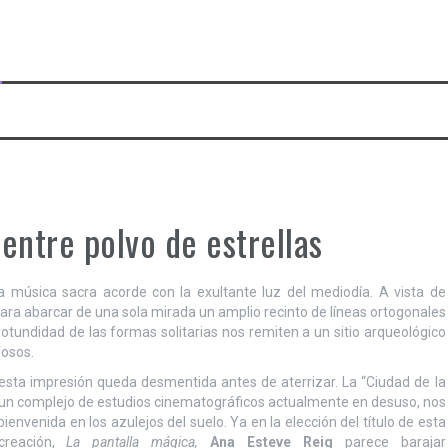
entre polvo de estrellas
música sacra acorde con la exultante luz del mediodía. A vista de
para abarcar de una sola mirada un amplio recinto de líneas ortogonales
rotundidad de las formas solitarias nos remiten a un sitio arqueológico
fosos.
esta impresión queda desmentida antes de aterrizar. La “Ciudad de la
 un complejo de estudios cinematográficos actualmente en desuso, nos
bienvenida en los azulejos del suelo. Ya en la elección del título de esta
ocreación,
La pantalla mágica,
Ana Esteve Reig
parece barajar