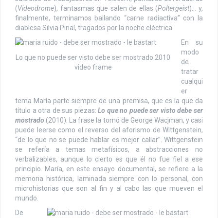
(
Videodrome
), fantasmas que salen de ellas (
Poltergeist
)… y,
finalmente, terminamos bailando “carne radiactiva” con la
diablesa Silvia Pinal, tragados por la noche eléctrica.
En su
modo
Lo que no puede ser visto debe ser mostrado 2010
de
video frame
tratar
cualqui
er
tema María parte siempre de una premisa, que es la que da
título a otra de sus piezas:
Lo que no puede ser visto debe ser
mostrado
(2010). La frase la tomó de George Wacjman, y casi
puede leerse como el reverso del aforismo de Wittgenstein,
“de lo que no se puede hablar es mejor callar”. Wittgenstein
se refería a temas metafísicos, a abstracciones no
verbalizables, aunque lo cierto es que él no fue fiel a ese
principio. María, en este ensayo documental, se refiere a la
memoria histórica, laminada siempre con lo personal, con
microhistorias que son al fin y al cabo las que mueven el
mundo.
De