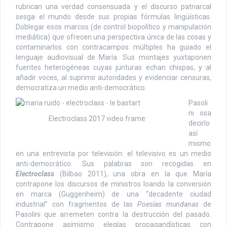
rubrican una verdad consensuada y el discurso patriarcal
sesga el mundo desde sus propias fórmulas lingüísticas.
Doblegar esos marcos (de control biopolítico y manipulación
mediática) que ofrecen una perspectiva única de las cosas y
contaminarlos con contracampos múltiples ha guiado el
lenguaje audiovisual de María. Sus montajes yuxtaponen
fuentes heterogéneas cuyas junturas echan chispas, y al
añadir voces, al suprimir autoridades y evidenciar censuras,
democratiza un medio anti-democrático.
Pasoli
ni osa
Electroclass 2017 video frame
decirlo
así
mismo
en una entrevista por televisión: el televisivo es un medio
anti-democrático. Sus palabras son recogidas en
Electroclass
(Bilbao 2011), una obra en la que María
contrapone los discursos de ministros loando la conversión
en marca (Guggenheim) de una “decadente ciudad
industrial” con fragmentos de las
Poesías mundanas
de
Pasolini que arremeten contra la destrucción del pasado.
Contrapone asimismo elegías propagandísticas con