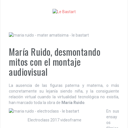
S
k
i
p
t
o
c
o
María Ruido, desmontando
n
t
mitos con el montaje
e
n
audiovisual
t
La ausencia de las figuras paterna y materna, o más
concretamente su lejanía siendo niña, y la consiguiente
relación virtual cuando la virtualidad tecnológica no existía,
han marcado toda la obra de
María Ruido
.
En sus
ensay
Electroclass 2017 videoframe
os