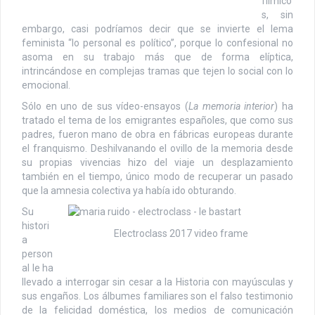
fílmico
s, sin
embargo, casi podríamos decir que se invierte el lema
feminista “lo personal es político”, porque lo confesional no
asoma en su trabajo más que de forma elíptica,
intrincándose en complejas tramas que tejen lo social con lo
emocional.
Sólo en uno de sus vídeo-ensayos (
La memoria interior
) ha
tratado el tema de los emigrantes españoles, que como sus
padres, fueron mano de obra en fábricas europeas durante
el franquismo. Deshilvanando el ovillo de la memoria desde
su propias vivencias hizo del viaje un desplazamiento
también en el tiempo, único modo de recuperar un pasado
que la amnesia colectiva ya había ido obturando.
Su
histori
Electroclass 2017 video frame
a
person
al le ha
llevado a interrogar sin cesar a la Historia con mayúsculas y
sus engaños. Los álbumes familiares son el falso testimonio
de la felicidad doméstica, los medios de comunicación