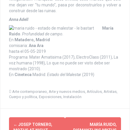
me dejan ver “tu mundo”, pasa por deconstruirlos y volver a
construir desde las ruinas.
Anna Adell
María
Ruido
.
Profundidad de campo.
En
Matadero, Madrid
comisaria:
Ana Ara
hasta el 05-05-2019
Programa: Mater Amatisima (2017), ElectroClass (2011), La
voz humana (1998), Lo que no puede ser visto debe ser
mostrado (2010).
En
Cineteca
Madrid:
Estado del Malesta
r (2019)
Arte contemporaneo
,
Arte y nuevos medios
,
Artículos
,
Artistas
,
Cuerpo y política
,
Exposiciones
,
Instalación
P
←
JOSEP TORNERO,
MARÍA RUIDO,