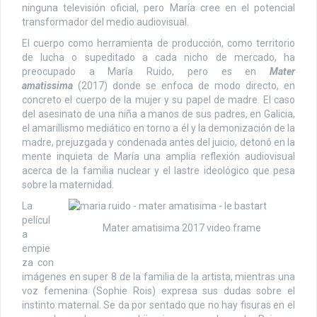
ninguna televisión oficial, pero María cree en el potencial
transformador del medio audiovisual.
El cuerpo como herramienta de producción, como territorio
de lucha o supeditado a cada nicho de mercado, ha
preocupado a María Ruido, pero es en
Mater
amatissima
(2017) donde se enfoca de modo directo, en
concreto el cuerpo de la mujer y su papel de madre. El caso
del asesinato de una niña a manos de sus padres, en Galicia,
el amarillismo mediático en torno a él y la demonización de la
madre, prejuzgada y condenada antes del juicio, detonó en la
mente inquieta de María una amplia reflexión audiovisual
acerca de la familia nuclear y el lastre ideológico que pesa
sobre la maternidad.
La
películ
Mater amatisima 2017 video frame
a
empie
za con
imágenes en super 8 de la familia de la artista, mientras una
voz femenina (Sophie Rois) expresa sus dudas sobre el
instinto maternal. Se da por sentado que no hay fisuras en el