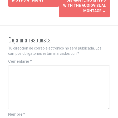
MOTHS AT NIGHT
DISMANTLING MYTHS
o
WITH THE AUDIOVISUAL
MONTAGE
→
s
t
n
Deja una respuesta
a
Tu dirección de correo electrónico no será publicada.
Los
v
campos obligatorios están marcados con
*
i
Comentario
*
g
a
t
i
o
Nombre
*