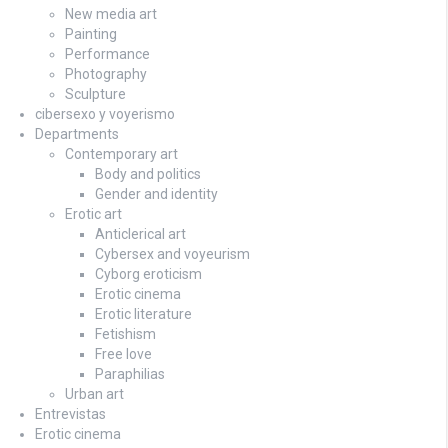
New media art
Painting
Performance
Photography
Sculpture
cibersexo y voyerismo
Departments
Contemporary art
Body and politics
Gender and identity
Erotic art
Anticlerical art
Cybersex and voyeurism
Cyborg eroticism
Erotic cinema
Erotic literature
Fetishism
Free love
Paraphilias
Urban art
Entrevistas
Erotic cinema