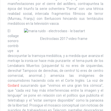
manifestaciones por el cierre del astillero, contrapuntea la
épica del triunfo la serie ochentera “Fama” con una tétrica
realidad social, intercala fragmentos fílmicos de terror
(Murnau, Franju) con Berlusconi hincando sus tentáculos
mediáticos en la televisión vasca.
El
collage
Electroclass 2017 video frame
sonoro
contrib
uye a
descoyuntar la tramoya mediática, y a medida que avanza el
metraje la ironía se hace más punzante: el tema punk de los
Lendakaris Muertos (¡izquierda! tú no eres de izquierdas;
derecha! Tampoco de derechas, de centro! tú eres de centro
comercial, anormal…) ameniza las imágenes de
consumidores haciendo cola en el Corte Inglés. La voz de
Godard
susurrando que “vivimos en una gran tira cómica”,
que “cada vez hay más interferencias entre la imagen y el
lenguaje” se pone en relación con el político que publicita el
teletrabajo y el “estar siempre disponible” como la panacea
de la libertad. Prosigue el mosaico conceptual con noticias de
suicidios de trabajadores en Telecom, pantallas devoradoras