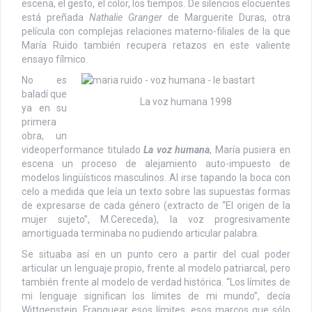
escena, el gesto, el color, los tiempos. De silencios elocuentes
está preñada
Nathalie Granger
de Marguerite Duras, otra
película con complejas relaciones materno-filiales de la que
María Ruido también recupera retazos en este valiente
ensayo fílmico.
No es
baladí que
La voz humana 1998
ya en su
primera
obra, un
videoperformance titulado
La voz humana
, María pusiera en
escena un proceso de alejamiento auto-impuesto de
modelos lingüísticos masculinos. Al irse tapando la boca con
celo a medida que leía un texto sobre las supuestas formas
de expresarse de cada género (extracto de “El origen de la
mujer sujeto”, M.Cereceda), la voz progresivamente
amortiguada terminaba no pudiendo articular palabra.
Se situaba así en un punto cero a partir del cual poder
articular un lenguaje propio, frente al modelo patriarcal, pero
también frente al modelo de verdad histórica. “Los límites de
mi lenguaje significan los límites de mi mundo”, decía
Wittgenstein. Franquear esos límites, esos marcos que sólo