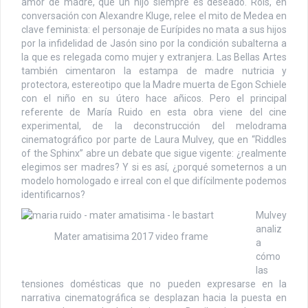
amor de madre, que un hijo siempre es deseado. Rois, en
conversación con Alexandre Kluge, relee el mito de Medea en
clave feminista: el personaje de Eurípides no mata a sus hijos
por la infidelidad de Jasón sino por la condición subalterna a
la que es relegada como mujer y extranjera. Las Bellas Artes
también cimentaron la estampa de madre nutricia y
protectora, estereotipo que la Madre muerta de Egon Schiele
con el niño en su útero hace añicos. Pero el principal
referente de María Ruido en esta obra viene del cine
experimental, de la deconstrucción del melodrama
cinematográfico por parte de Laura Mulvey, que en “Riddles
of the Sphinx” abre un debate que sigue vigente: ¿realmente
elegimos ser madres? Y si es así, ¿porqué someternos a un
modelo homologado e irreal con el que difícilmente podemos
identificarnos?
Mulvey
analiz
Mater amatisima 2017 video frame
a
cómo
las
tensiones domésticas que no pueden expresarse en la
narrativa cinematográfica se desplazan hacia la puesta en