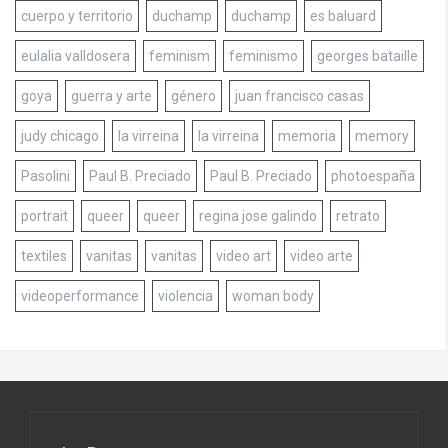
cuerpo y territorio
duchamp
duchamp
es baluard
eulalia valldosera
feminism
feminismo
georges bataille
goya
guerra y arte
género
juan francisco casas
judy chicago
la virreina
la virreina
memoria
memory
Pasolini
Paul B. Preciado
Paul B. Preciado
photoespaña
portrait
queer
queer
regina jose galindo
retrato
textiles
vanitas
vanitas
video art
video arte
videoperformance
violencia
woman body