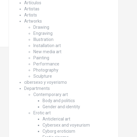
Artículos
Artistas
Artists
Artworks
Drawing
Engraving
Illustration
Installation art
New media art
Painting
Performance
Photography
Sculpture
cibersexo y voyerismo
Departments
Contemporary art
Body and politics
Gender and identity
Erotic art
Anticlerical art
Cybersex and voyeurism
Cyborg eroticism