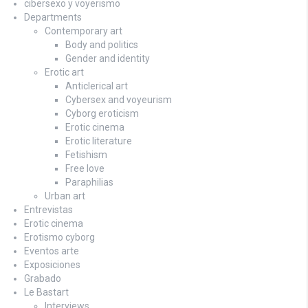
cibersexo y voyerismo
Departments
Contemporary art
Body and politics
Gender and identity
Erotic art
Anticlerical art
Cybersex and voyeurism
Cyborg eroticism
Erotic cinema
Erotic literature
Fetishism
Free love
Paraphilias
Urban art
Entrevistas
Erotic cinema
Erotismo cyborg
Eventos arte
Exposiciones
Grabado
Le Bastart
Interviews