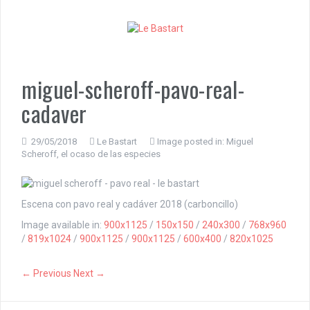
S
k
i
p
t
o
miguel-scheroff-pavo-real-
c
cadaver
o
n
t
29/05/2018
Le Bastart
Image posted in:
Miguel
e
Scheroff, el ocaso de las especies
n
t
Escena con pavo real y cadáver 2018 (carboncillo)
Image available in:
900x1125
/
150x150
/
240x300
/
768x960
/
819x1024
/
900x1125
/
900x1125
/
600x400
/
820x1025
← Previous
Next →