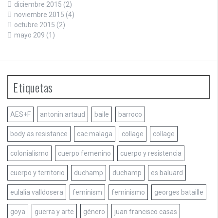
diciembre 2015
(2)
noviembre 2015
(4)
octubre 2015
(2)
mayo 209
(1)
Etiquetas
AES+F
antonin artaud
baile
barroco
body as resistance
cac malaga
collage
collage
colonialismo
cuerpo femenino
cuerpo y resistencia
cuerpo y territorio
duchamp
duchamp
es baluard
eulalia valldosera
feminism
feminismo
georges bataille
goya
guerra y arte
género
juan francisco casas