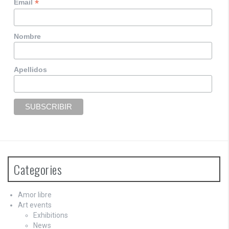
*
Email
Nombre
Apellidos
Categories
Amor libre
Art events
Exhibitions
News