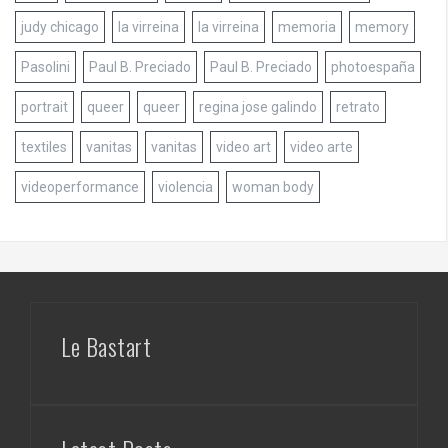
judy chicago
la virreina
la virreina
memoria
memory
Pasolini
Paul B. Preciado
Paul B. Preciado
photoespaña
portrait
queer
queer
regina jose galindo
retrato
textiles
vanitas
vanitas
video art
video arte
videoperformance
violencia
woman body
Le Bastart