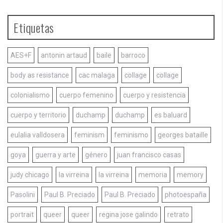
Etiquetas
AES+F
antonin artaud
baile
barroco
body as resistance
cac malaga
collage
collage
colonialismo
cuerpo femenino
cuerpo y resistencia
cuerpo y territorio
duchamp
duchamp
es baluard
eulalia valldosera
feminism
feminismo
georges bataille
goya
guerra y arte
género
juan francisco casas
judy chicago
la virreina
la virreina
memoria
memory
Pasolini
Paul B. Preciado
Paul B. Preciado
photoespaña
portrait
queer
queer
regina jose galindo
retrato