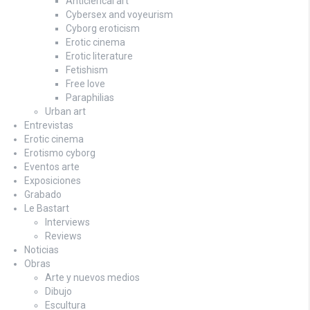
Anticlerical art
Cybersex and voyeurism
Cyborg eroticism
Erotic cinema
Erotic literature
Fetishism
Free love
Paraphilias
Urban art
Entrevistas
Erotic cinema
Erotismo cyborg
Eventos arte
Exposiciones
Grabado
Le Bastart
Interviews
Reviews
Noticias
Obras
Arte y nuevos medios
Dibujo
Escultura