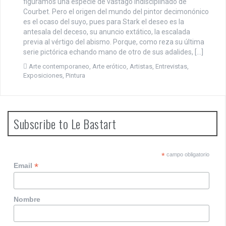
figuramos una especie de vástago indisciplinado de
Courbet. Pero el origen del mundo del pintor decimonónico
es el ocaso del suyo, pues para Stark el deseo es la
antesala del deceso, su anuncio extático, la escalada
previa al vértigo del abismo. Porque, como reza su última
serie pictórica echando mano de otro de sus adalides, […]
Arte contemporaneo
,
Arte erótico
,
Artistas
,
Entrevistas
,
Exposiciones
,
Pintura
Subscribe to Le Bastart
*
campo obligatorio
*
Email
Nombre