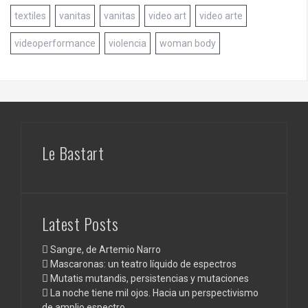
textiles
vanitas
vanitas
video art
video arte
videoperformance
violencia
woman body
Le Bastart
Latest Posts
Sangre, de Artemio Narro
Mascaronas: un teatro líquido de espectros
Mutatis mutandis, persistencias y mutaciones
La noche tiene mil ojos. Hacia un perspectivismo
de amplio espectro