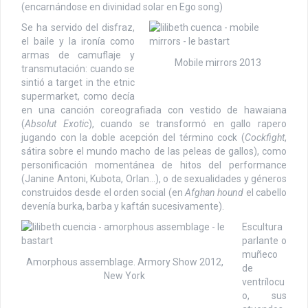
(encarnándose en divinidad solar en Ego song)
Se ha servido del disfraz,
el baile y la ironía como
armas de camuflaje y
Mobile mirrors 2013
transmutación: cuando se
sintió a target in the etnic
supermarket, como decía
en una canción coreografiada con vestido de hawaiana
(
Absolut Exotic
), cuando se transformó en gallo rapero
jugando con la doble acepción del término cock (
Cockfight
,
sátira sobre el mundo macho de las peleas de gallos), como
personificación momentánea de hitos del performance
(Janine Antoni, Kubota, Orlan…), o de sexualidades y géneros
construidos desde el orden social (en
Afghan hound
el cabello
devenía burka, barba y kaftán sucesivamente).
Escultura
parlante o
muñeco
Amorphous assemblage. Armory Show 2012,
de
New York
ventrílocu
o, sus