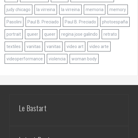
judy chicago
la virreina
la virreina
memoria
memory
Pasolini
Paul B. Preciado
Paul B. Preciado
photoespaña
portrait
queer
queer
regina jose galindo
retrato
textiles
vanitas
vanitas
video art
video arte
videoperformance
violencia
woman body
Le Bastart