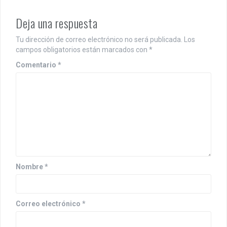
t
n
Deja una respuesta
a
Tu dirección de correo electrónico no será publicada.
Los
v
campos obligatorios están marcados con
*
i
Comentario
*
g
a
t
i
o
Nombre
*
n
Correo electrónico
*