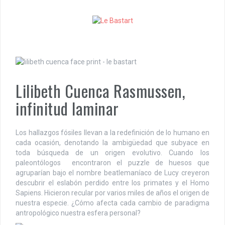
S
k
i
p
t
o
c
o
Lilibeth Cuenca Rasmussen,
n
t
infinitud laminar
e
n
t
Los hallazgos fósiles llevan a la redefinición de lo humano en
cada ocasión, denotando la ambigüedad que subyace en
toda búsqueda de un origen evolutivo. Cuando los
paleontólogos encontraron el puzzle de huesos que
agruparían bajo el nombre beatlemaníaco de Lucy creyeron
descubrir el eslabón perdido entre los primates y el Homo
Sapiens. Hicieron recular por varios miles de años el origen de
nuestra especie. ¿Cómo afecta cada cambio de paradigma
antropológico nuestra esfera personal?