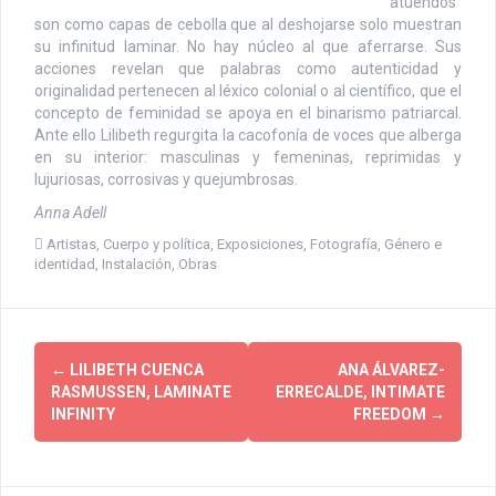
atuendos
son como capas de cebolla que al deshojarse solo muestran
su infinitud laminar. No hay núcleo al que aferrarse. Sus
acciones revelan que palabras como autenticidad y
originalidad pertenecen al léxico colonial o al científico, que el
concepto de feminidad se apoya en el binarismo patriarcal.
Ante ello Lilibeth regurgita la cacofonía de voces que alberga
en su interior: masculinas y femeninas, reprimidas y
lujuriosas, corrosivas y quejumbrosas.
Anna Adell
Artistas
,
Cuerpo y política
,
Exposiciones
,
Fotografía
,
Género e
identidad
,
Instalación
,
Obras
P
←
LILIBETH CUENCA
ANA ÁLVAREZ-
RASMUSSEN, LAMINATE
ERRECALDE, INTIMATE
o
INFINITY
FREEDOM
→
s