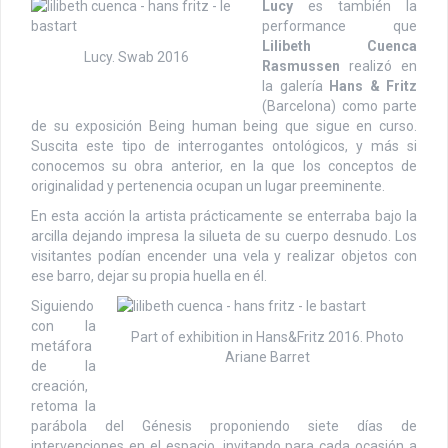
Lucy
es también la
performance que
Lilibeth Cuenca
Lucy. Swab 2016
Rasmussen
realizó en
la galería
Hans & Fritz
(Barcelona) como parte
de su exposición Being human being que sigue en curso.
Suscita este tipo de interrogantes ontológicos, y más si
conocemos su obra anterior, en la que los conceptos de
originalidad y pertenencia ocupan un lugar preeminente.
En esta acción la artista prácticamente se enterraba bajo la
arcilla dejando impresa la silueta de su cuerpo desnudo. Los
visitantes podían encender una vela y realizar objetos con
ese barro, dejar su propia huella en él.
Siguiendo
con la
Part of exhibition in Hans&Fritz 2016. Photo
metáfora
Ariane Barret
de la
creación,
retoma la
parábola del Génesis proponiendo siete días de
intervenciones en el espacio, invitando para cada ocasión a