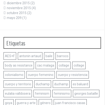
diciembre 2015
(2)
noviembre 2015
(4)
octubre 2015
(2)
mayo 209
(1)
Etiquetas
AES+F
antonin artaud
baile
barroco
body as resistance
cac malaga
collage
collage
colonialismo
cuerpo femenino
cuerpo y resistencia
cuerpo y territorio
duchamp
duchamp
es baluard
eulalia valldosera
feminism
feminismo
georges bataille
goya
guerra y arte
género
juan francisco casas