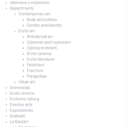
cibersexo y voyerismo
Departments
Contemporary art
Body and politics
Gender and identity
Erotic art
Anticlerical art
Cybersex and voyeurism
Cyborg eroticism
Erotic cinema
Erotic literature
Fetishism
Free love
Paraphilias
Urban art
Entrevistas
Erotic cinema
Erotismo cyborg
Eventos arte
Exposiciones
Grabado
Le Bastart