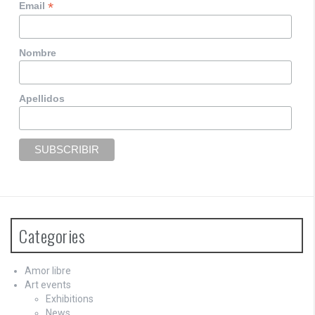
*
Email
Nombre
Apellidos
Categories
Amor libre
Art events
Exhibitions
News