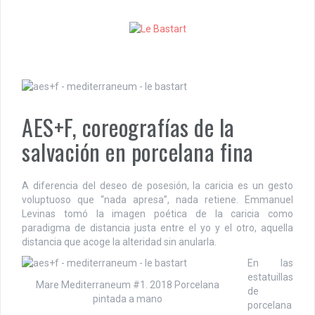
S
k
i
p
t
o
c
o
AES+F, coreografías de la
n
t
salvación en porcelana fina
e
n
t
A diferencia del deseo de posesión, la caricia es un gesto
voluptuoso que “nada apresa”, nada retiene. Emmanuel
Levinas tomó la imagen poética de la caricia como
paradigma de distancia justa entre el yo y el otro, aquella
distancia que acoge la alteridad sin anularla.
En las
estatuillas
Mare Mediterraneum #1. 2018 Porcelana
de
pintada a mano
porcelana