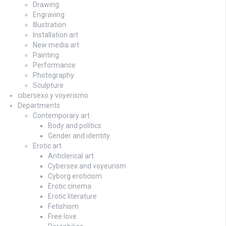
Drawing
Engraving
Illustration
Installation art
New media art
Painting
Performance
Photography
Sculpture
cibersexo y voyerismo
Departments
Contemporary art
Body and politics
Gender and identity
Erotic art
Anticlerical art
Cybersex and voyeurism
Cyborg eroticism
Erotic cinema
Erotic literature
Fetishism
Free love