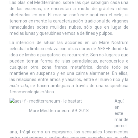
Las olas del Mediterráneo, sobre las que cabalgan cada una
de las escenas, se encrestan a modo de gráciles roleos
ribeteados en oro. El mar se confunde aquí con el cielo, si
tenemos en mente la caracterización tradicional de vírgenes
Inmaculadas sobre mullidas nubes, sólo que en lugar de
medias lunas y querubines vemos a delfines y pulpos.
La intención de situar las acciones en un Mare Nostrum
celestial o límbico enlaza con otras obras de AES+F, donde la
idea de limbo o purgatorio es recurrente. Son no-lugares que
pueden tomar forma de islas paradisíacas, aeropuertos o
cualquier otra zona franca metafórica, donde todo se
mantiene en suspenso y en una calma alarmante. En ellos,
las relaciones entre amos y vasallos, entre el nuevo rico y la
nuda vida
, se hacen ambiguas a través de una sospechosa
fenomenología erótica.
Aquí,
en
Mare Mediterraneum #9. 2018
este
mar de
porcel
ana, frágil como un espejismo, los sensuales tocamientos
entre redentores y redimidos parecen congelar en un solo