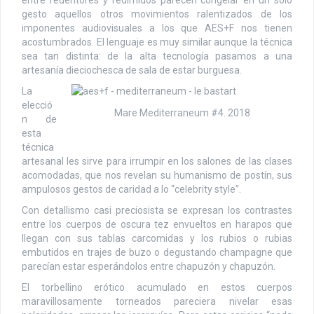
gesto aquellos otros movimientos ralentizados de los
imponentes audiovisuales a los que AES+F nos tienen
acostumbrados. El lenguaje es muy similar aunque la técnica
sea tan distinta: de la alta tecnología pasamos a una
artesanía dieciochesca de sala de estar burguesa.
La
elecció
Mare Mediterraneum #4. 2018
n de
esta
técnica
artesanal les sirve para irrumpir en los salones de las clases
acomodadas, que nos revelan su humanismo de postín, sus
ampulosos gestos de caridad a lo “celebrity style”.
Con detallismo casi preciosista se expresan los contrastes
entre los cuerpos de oscura tez envueltos en harapos que
llegan con sus tablas carcomidas y los rubios o rubias
embutidos en trajes de buzo o degustando champagne que
parecían estar esperándolos entre chapuzón y chapuzón.
El torbellino erótico acumulado en estos cuerpos
maravillosamente torneados pareciera nivelar esas