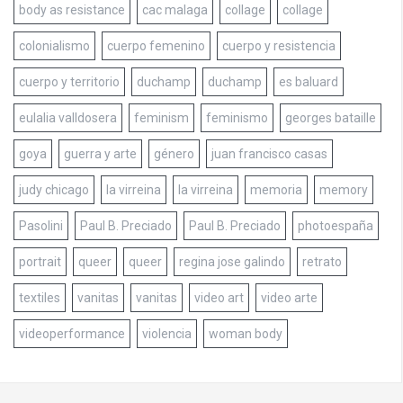
body as resistance
cac malaga
collage
collage
colonialismo
cuerpo femenino
cuerpo y resistencia
cuerpo y territorio
duchamp
duchamp
es baluard
eulalia valldosera
feminism
feminismo
georges bataille
goya
guerra y arte
género
juan francisco casas
judy chicago
la virreina
la virreina
memoria
memory
Pasolini
Paul B. Preciado
Paul B. Preciado
photoespaña
portrait
queer
queer
regina jose galindo
retrato
textiles
vanitas
vanitas
video art
video arte
videoperformance
violencia
woman body