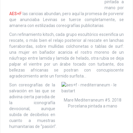
pintada a
mano por
AES+F
las caricias abundan, pero aquí la promesa de porvenir
que anunciaba Levinas se tuerce completamente, se
amanera con estilizadas coreografías publicitarias.
Con refinamiento kitsch, cada grupo escultórico escenifica un
rescate, o más bien el relajo posterior al rescate en lanchas
fuerabordas, sobre mullidas colchonetas o tablas de surf:
una mujer en bañador acaricia el rostro moreno de un
náufrago entre lamida y lamida de helado, otra rubia se deja
palpar el vientre por un árabe tocado con turbante, dos
bellezas africanas se postran con concupiscente
agradecimiento ante un fornido surfista…
Son coreografías de la
salvación en las que se
adivina cierta parodia de
Mare Mediterraneum #5. 2018
la iconografía
Porcelana pintada a mano
devocional, aunque
subida de decibelios en
cuanto a muestras
humanitarias de “pasión”.