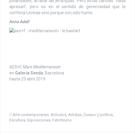
polaridades, arrasar las jerarquías. Pero estas caricias “nada
apresan”, pero no en el sentido de generosidad que le
confería Levinas sino porque son sólo humo.
Anna Adell
AES+F, Mare Mediterraneum
en
Galería Senda
, Barcelona
hasta 23 abril 2019
Arte contemporaneo
,
Artículos
,
Artistas
,
Cuerpo y política
,
Escultura
,
Exposiciones
,
Fetichismo