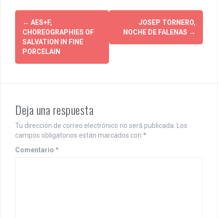
P
←
AES+F,
JOSEP TORNERO,
CHOREOGRAPHIES OF
NOCHE DE FALENAS
→
o
SALVATION IN FINE
PORCELAIN
s
t
n
Deja una respuesta
a
v
Tu dirección de correo electrónico no será publicada.
Los
campos obligatorios están marcados con
*
i
Comentario
*
g
a
t
i