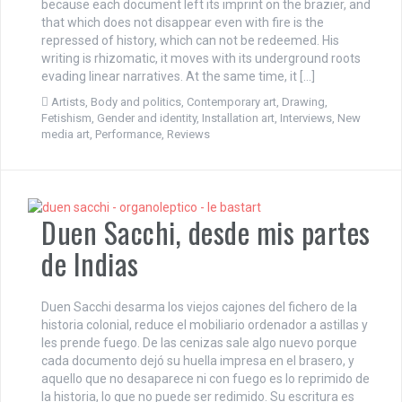
because each document left its imprint on the brazier, and
that which does not disappear even with fire is the
repressed of history, which can not be redeemed. His
writing is rhizomatic, it moves with its underground roots
evading linear narratives. At the same time, it […]
Artists
,
Body and politics
,
Contemporary art
,
Drawing
,
Fetishism
,
Gender and identity
,
Installation art
,
Interviews
,
New
media art
,
Performance
,
Reviews
Duen Sacchi, desde mis partes
de Indias
Duen Sacchi desarma los viejos cajones del fichero de la
historia colonial, reduce el mobiliario ordenador a astillas y
les prende fuego. De las cenizas sale algo nuevo porque
cada documento dejó su huella impresa en el brasero, y
aquello que no desaparece ni con fuego es lo reprimido de
la historia, lo que no puede ser redimido. Su escritura es