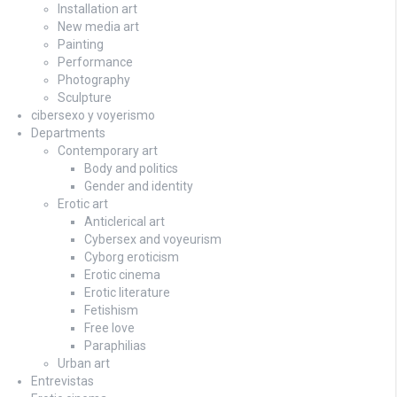
Installation art
New media art
Painting
Performance
Photography
Sculpture
cibersexo y voyerismo
Departments
Contemporary art
Body and politics
Gender and identity
Erotic art
Anticlerical art
Cybersex and voyeurism
Cyborg eroticism
Erotic cinema
Erotic literature
Fetishism
Free love
Paraphilias
Urban art
Entrevistas