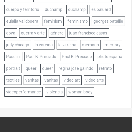
cuerpo y territorio
duchamp
duchamp
es baluard
eulalia valldosera
feminism
feminismo
georges bataille
goya
guerra y arte
género
juan francisco casas
judy chicago
la virreina
la virreina
memoria
memory
Pasolini
Paul B. Preciado
Paul B. Preciado
photoespaña
portrait
queer
queer
regina jose galindo
retrato
textiles
vanitas
vanitas
video art
video arte
videoperformance
violencia
woman body