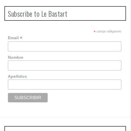
s
t
Subscribe to Le Bastart
s
n
*
campo obligatorio
*
Email
a
v
Nombre
i
g
Apellidos
a
t
i
o
n