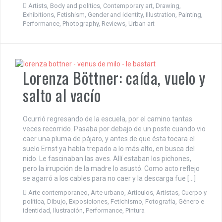
Artists
,
Body and politics
,
Contemporary art
,
Drawing
,
Exhibitions
,
Fetishism
,
Gender and identity
,
Illustration
,
Painting
,
Performance
,
Photography
,
Reviews
,
Urban art
Lorenza Böttner: caída, vuelo y
salto al vacío
Ocurrió regresando de la escuela, por el camino tantas
veces recorrido. Pasaba por debajo de un poste cuando vio
caer una pluma de pájaro, y antes de que ésta tocara el
suelo Ernst ya había trepado a lo más alto, en busca del
nido. Le fascinaban las aves. Allí estaban los pichones,
pero la irrupción de la madre lo asustó. Como acto reflejo
se agarró a los cables para no caer y la descarga fue […]
Arte contemporaneo
,
Arte urbano
,
Artículos
,
Artistas
,
Cuerpo y
política
,
Dibujo
,
Exposiciones
,
Fetichismo
,
Fotografía
,
Género e
identidad
,
Ilustración
,
Performance
,
Pintura