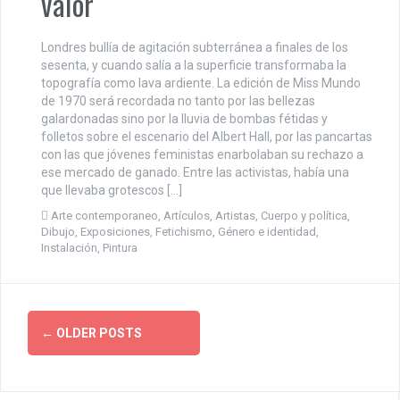
valor
Londres bullía de agitación subterránea a finales de los
sesenta, y cuando salía a la superficie transformaba la
topografía como lava ardiente. La edición de Miss Mundo
de 1970 será recordada no tanto por las bellezas
galardonadas sino por la lluvia de bombas fétidas y
folletos sobre el escenario del Albert Hall, por las pancartas
con las que jóvenes feministas enarbolaban su rechazo a
ese mercado de ganado. Entre las activistas, había una
que llevaba grotescos […]
Arte contemporaneo
,
Artículos
,
Artistas
,
Cuerpo y política
,
Dibujo
,
Exposiciones
,
Fetichismo
,
Género e identidad
,
Instalación
,
Pintura
P
←
OLDER POSTS
o