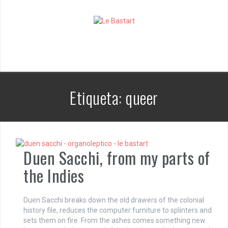
S
k
i
p
t
o
c
o
n
Etiqueta:
queer
t
e
n
t
Duen Sacchi, from my parts of
the Indies
Duen Sacchi breaks down the old drawers of the colonial
history file, reduces the computer furniture to splinters and
sets them on fire. From the ashes comes something new