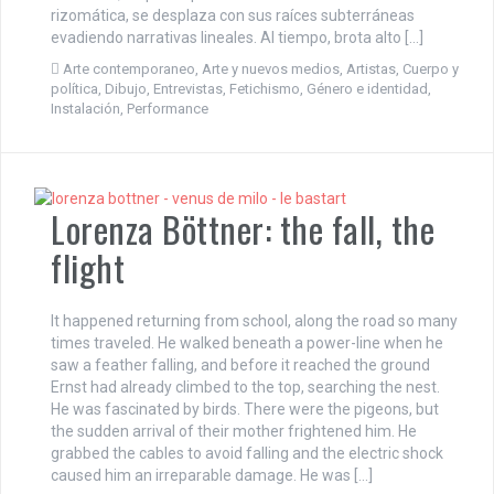
rizomática, se desplaza con sus raíces subterráneas
evadiendo narrativas lineales. Al tiempo, brota alto […]
Arte contemporaneo
,
Arte y nuevos medios
,
Artistas
,
Cuerpo y
política
,
Dibujo
,
Entrevistas
,
Fetichismo
,
Género e identidad
,
Instalación
,
Performance
Lorenza Böttner: the fall, the
flight
It happened returning from school, along the road so many
times traveled. He walked beneath a power-line when he
saw a feather falling, and before it reached the ground
Ernst had already climbed to the top, searching the nest.
He was fascinated by birds. There were the pigeons, but
the sudden arrival of their mother frightened him. He
grabbed the cables to avoid falling and the electric shock
caused him an irreparable damage. He was […]