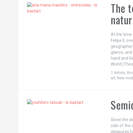
The t
natur
At the time
Felipe II, o
geographer 
glance, and
hand and ble
World (Thea
Artists
,
Bod
art
,
New medi
Semio
Since the di
side of the 
pleasures h