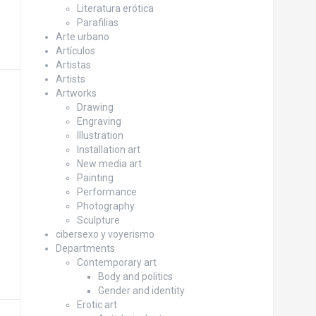
Literatura erótica
Parafilias
Arte urbano
Artículos
Artistas
Artists
Artworks
Drawing
Engraving
Illustration
Installation art
New media art
Painting
Performance
Photography
Sculpture
cibersexo y voyerismo
Departments
Contemporary art
Body and politics
Gender and identity
Erotic art