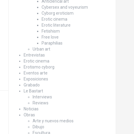
Anticlerical art
Cybersex and voyeurism
Cyborg eroticism
Erotic cinema
Erotic literature
Fetishism
Free love
Paraphilias
Urban art
Entrevistas
Erotic cinema
Erotismo cyborg
Eventos arte
Exposiciones
Grabado
Le Bastart
Interviews
Reviews
Noticias
Obras
Arte y nuevos medios
Dibujo
Escultura