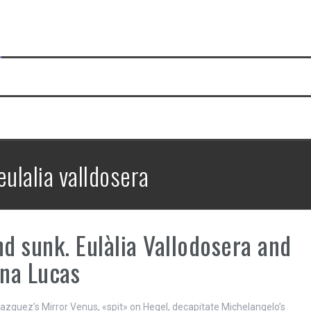
eulalia valldosera
nd sunk. Eulàlia Vallodosera and
ina Lucas
lazquez’s Mirror Venus, «spit» on Hegel, decapitate Michelangelo’s