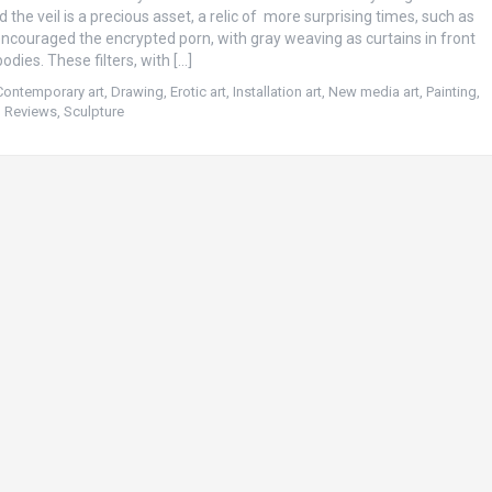
the veil is a precious asset, a relic of more surprising times, such as
encouraged the encrypted porn, with gray weaving as curtains in front
odies. These filters, with […]
Contemporary art
,
Drawing
,
Erotic art
,
Installation art
,
New media art
,
Painting
,
,
Reviews
,
Sculpture