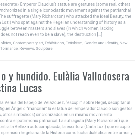
esecrate» Emperor Claudius’s statue are gestures (some real, others
ynchronized in a single iconoclastic movement against the patriarchal
The suffragette (Mary Richardson) who attacked the ideal Beauty, the
a Lozi) who spat against the Hegelian understanding of history as a
truggle between masters and slaves (in which women, lacking
does not reach even to be a slave), the destruction […]
olitics
,
Contemporary art
,
Exhibitions
,
Fetishism
,
Gender and identity
,
New
rformance
,
Reviews
,
Sculpture
o y hundido. Eulàlia Vallodosera
stina Lucas
 la Venus del Espejo de Velázquez, “escupir” sobre Hegel, decapitar al
iguel Ángel o “mancillar” la estatua del emperador Claudio son gestos
s, otros simbólicos) sincronizados en un mismo movimiento
 contra el patrimonio patriarcal. La sufragista (Mary Richardson) que
ontra la Belleza autocomplacida, la escritora (Carla Lozi) que escupió
omprensión hegeliana de la Historia como lucha dialéctica entre amos y