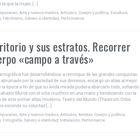
 la que la mujer, […]
emporaneo
,
Arte y nuevos medios
,
Artículos
,
Cuerpo y política
,
Escultura
,
s
,
Fetichismo
,
Género e identidad
,
Performance
rritorio y sus estratos. Recorrer
erpo «campo a través»
cartográfica fue desarrollándose a remolque de las grandes conquistas.
II, abrumado por la vastedad de sus dominios, encargó un atlas al mejor
 la época a fin de que su ávida mirada pudiera abarcarlo todo, soñando
Salvator Mundi con el orbe crucífero en una mano y bendiciendo con la
tulo de este primer atlas moderno, Teatro del Mundo (Theatrum Orbis
no esconde su voluntad […]
emporaneo
,
Arte y nuevos medios
,
Artículos
,
Artistas
,
Cuerpo y política
,
s
,
Fotografía
,
Género e identidad
,
Instalación
,
Performance