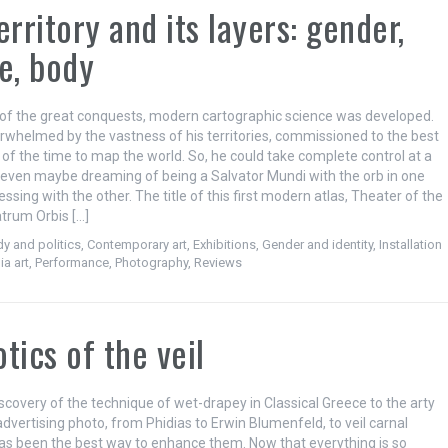
erritory and its layers: gender,
e, body
 of the great conquests, modern cartographic science was developed.
verwhelmed by the vastness of his territories, commissioned to the best
of the time to map the world. So, he could take complete control at a
 even maybe dreaming of being a Salvator Mundi with the orb in one
ssing with the other. The title of this first modern atlas, Theater of the
trum Orbis […]
y and politics
,
Contemporary art
,
Exhibitions
,
Gender and identity
,
Installation
a art
,
Performance
,
Photography
,
Reviews
tics of the veil
scovery of the technique of wet-drapey in Classical Greece to the arty
advertising photo, from Phidias to Erwin Blumenfeld, to veil carnal
as been the best way to enhance them. Now that everything is so