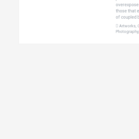
overexposed 
those that 
of coupled b
Artworks
,
Photography