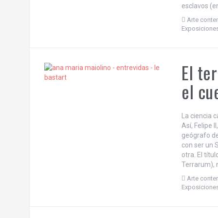
esclavos (en
Arte cont
Exposicione
El te
el cu
La ciencia 
Así, Felipe 
geógrafo de
con ser un 
otra. El tí
Terrarum), 
Arte cont
Exposicione