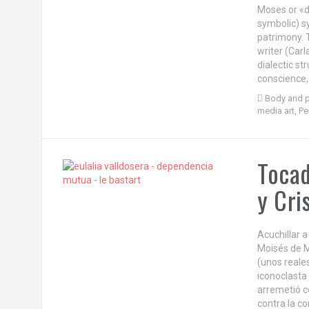
Moses or «d
symbolic) s
patrimony. 
writer (Carl
dialectic s
conscience, 
Body and p
media art
,
Pe
Tocad
y Cri
Acuchillar a
Moisés de M
(unos reale
iconoclasta
arremetió c
contra la c