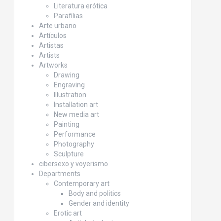
Literatura erótica
Parafilias
Arte urbano
Artículos
Artistas
Artists
Artworks
Drawing
Engraving
Illustration
Installation art
New media art
Painting
Performance
Photography
Sculpture
cibersexo y voyerismo
Departments
Contemporary art
Body and politics
Gender and identity
Erotic art