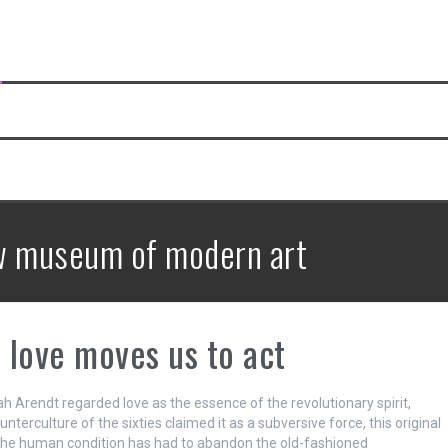
 museum of modern art
love moves us to act
h Arendt regarded love as the essence of the revolutionary spirit,
unterculture of the sixties claimed it as a subversive force, this original
the human condition has had to abandon the old-fashioned