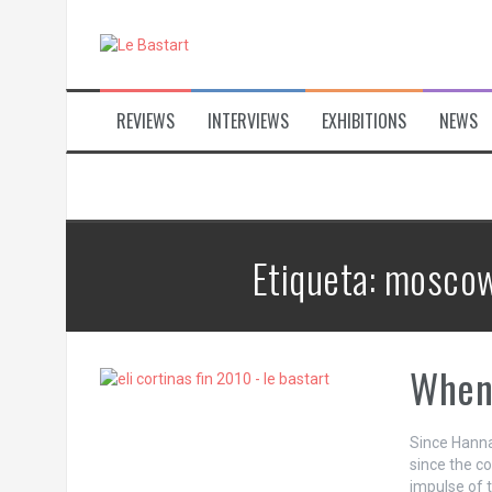
S
k
i
p
t
REVIEWS
INTERVIEWS
EXHIBITIONS
NEWS
o
c
o
n
t
e
n
Etiqueta:
moscow
t
When 
Since Hanna
since the co
impulse of 