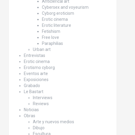
Anticlerical art
Cybersex and voyeurism
Cyborg eroticism
Erotic cinema
Erotic literature
Fetishism
Free love
Paraphilias
Urban art
Entrevistas
Erotic cinema
Erotismo cyborg
Eventos arte
Exposiciones
Grabado
Le Bastart
Interviews
Reviews
Noticias
Obras
Arte y nuevos medios
Dibujo
Escultura