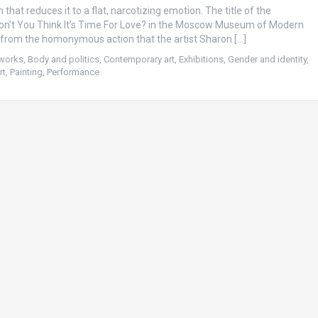
that reduces it to a flat, narcotizing emotion. The title of the
Don’t You Think It’s Time For Love? in the Moscow Museum of Modern
n from the homonymous action that the artist Sharon […]
tworks
,
Body and politics
,
Contemporary art
,
Exhibitions
,
Gender and identity
,
rt
,
Painting
,
Performance