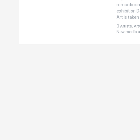
romanticism 
exhibition 
Art is take
Artists
,
Ar
New media a