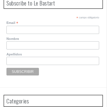
t
Subscribe to Le Bastart
s
n
*
campo obligatorio
*
Email
a
v
Nombre
i
g
Apellidos
a
t
i
o
n
Categories