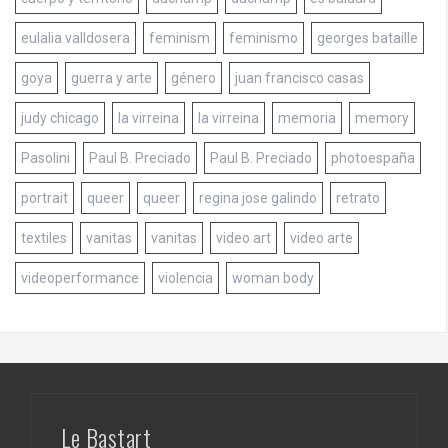
eulalia valldosera
feminism
feminismo
georges bataille
goya
guerra y arte
género
juan francisco casas
judy chicago
la virreina
la virreina
memoria
memory
Pasolini
Paul B. Preciado
Paul B. Preciado
photoespaña
portrait
queer
queer
regina jose galindo
retrato
textiles
vanitas
vanitas
video art
video arte
videoperformance
violencia
woman body
Le Bastart