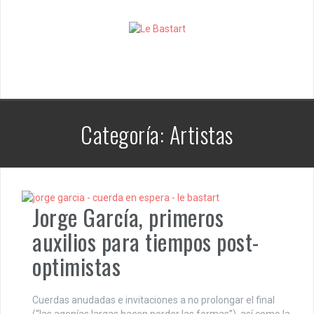
S
k
i
p
t
o
c
o
n
Categoría:
Artistas
t
e
n
t
Jorge García, primeros
auxilios para tiempos post-
optimistas
Cuerdas anudadas e invitaciones a no prolongar el final
(“las agonías largas hacen perder las formas”), así como la