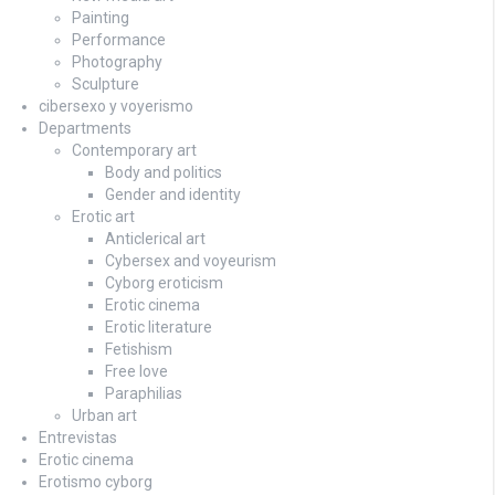
Painting
Performance
Photography
Sculpture
cibersexo y voyerismo
Departments
Contemporary art
Body and politics
Gender and identity
Erotic art
Anticlerical art
Cybersex and voyeurism
Cyborg eroticism
Erotic cinema
Erotic literature
Fetishism
Free love
Paraphilias
Urban art
Entrevistas
Erotic cinema
Erotismo cyborg