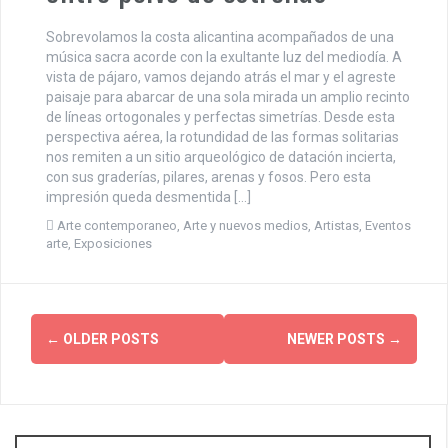
Sobrevolamos la costa alicantina acompañados de una
música sacra acorde con la exultante luz del mediodía. A
vista de pájaro, vamos dejando atrás el mar y el agreste
paisaje para abarcar de una sola mirada un amplio recinto
de líneas ortogonales y perfectas simetrías. Desde esta
perspectiva aérea, la rotundidad de las formas solitarias
nos remiten a un sitio arqueológico de datación incierta,
con sus graderías, pilares, arenas y fosos. Pero esta
impresión queda desmentida […]
Arte contemporaneo
,
Arte y nuevos medios
,
Artistas
,
Eventos
arte
,
Exposiciones
P
←
OLDER POSTS
NEWER POSTS
→
o
s