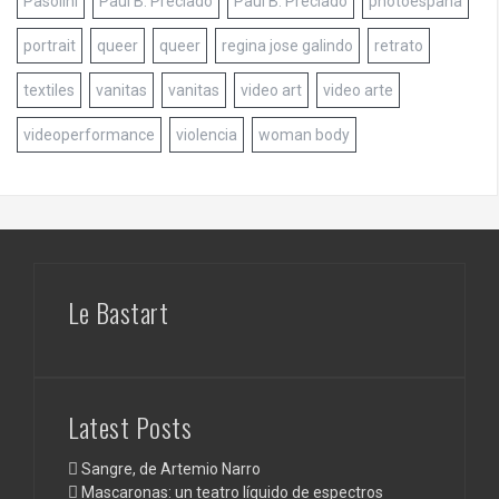
Pasolini
Paul B. Preciado
Paul B. Preciado
photoespaña
portrait
queer
queer
regina jose galindo
retrato
textiles
vanitas
vanitas
video art
video arte
videoperformance
violencia
woman body
Le Bastart
Latest Posts
Sangre, de Artemio Narro
Mascaronas: un teatro líquido de espectros