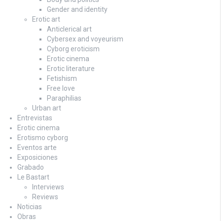
Gender and identity
Erotic art
Anticlerical art
Cybersex and voyeurism
Cyborg eroticism
Erotic cinema
Erotic literature
Fetishism
Free love
Paraphilias
Urban art
Entrevistas
Erotic cinema
Erotismo cyborg
Eventos arte
Exposiciones
Grabado
Le Bastart
Interviews
Reviews
Noticias
Obras