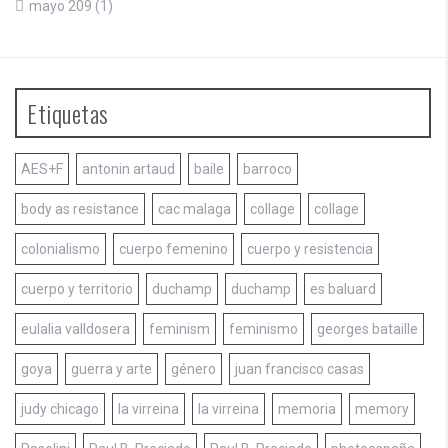
mayo 209
(1)
Etiquetas
AES+F
antonin artaud
baile
barroco
body as resistance
cac malaga
collage
collage
colonialismo
cuerpo femenino
cuerpo y resistencia
cuerpo y territorio
duchamp
duchamp
es baluard
eulalia valldosera
feminism
feminismo
georges bataille
goya
guerra y arte
género
juan francisco casas
judy chicago
la virreina
la virreina
memoria
memory