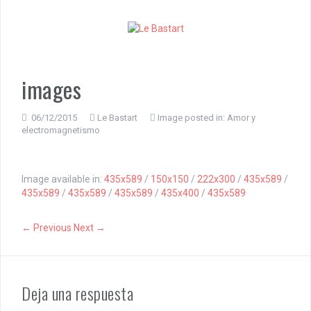
S
k
i
p
t
o
images
c
o
n
06/12/2015
Le Bastart
Image posted in:
Amor y
electromagnetismo
t
e
n
t
Image available in:
435x589
/
150x150
/
222x300
/
435x589
/
435x589
/
435x589
/
435x589
/
435x400
/
435x589
← Previous
Next →
Deja una respuesta