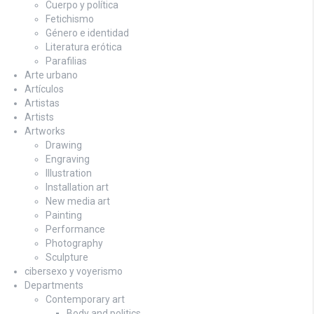
Cuerpo y política
Fetichismo
Género e identidad
Literatura erótica
Parafilias
Arte urbano
Artículos
Artistas
Artists
Artworks
Drawing
Engraving
Illustration
Installation art
New media art
Painting
Performance
Photography
Sculpture
cibersexo y voyerismo
Departments
Contemporary art
Body and politics