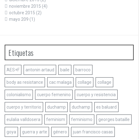
noviembre 2015
(4)
octubre 2015
(2)
mayo 209
(1)
Etiquetas
AES+F
antonin artaud
baile
barroco
body as resistance
cac malaga
collage
collage
colonialismo
cuerpo femenino
cuerpo y resistencia
cuerpo y territorio
duchamp
duchamp
es baluard
eulalia valldosera
feminism
feminismo
georges bataille
goya
guerra y arte
género
juan francisco casas