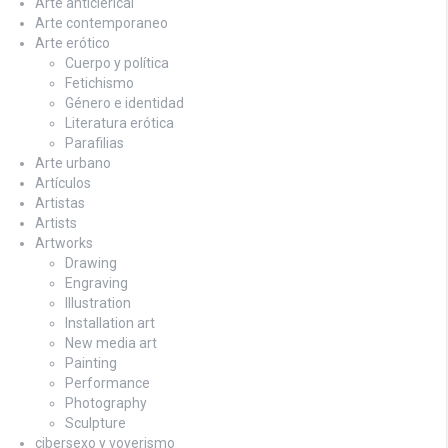
Arte anticlerical
Arte contemporaneo
Arte erótico
Cuerpo y política
Fetichismo
Género e identidad
Literatura erótica
Parafilias
Arte urbano
Artículos
Artistas
Artists
Artworks
Drawing
Engraving
Illustration
Installation art
New media art
Painting
Performance
Photography
Sculpture
cibersexo y voyerismo