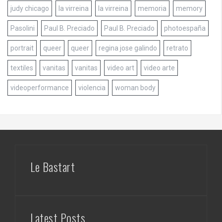
judy chicago
la virreina
la virreina
memoria
memory
Pasolini
Paul B. Preciado
Paul B. Preciado
photoespaña
portrait
queer
queer
regina jose galindo
retrato
textiles
vanitas
vanitas
video art
video arte
videoperformance
violencia
woman body
Le Bastart
Latest Posts