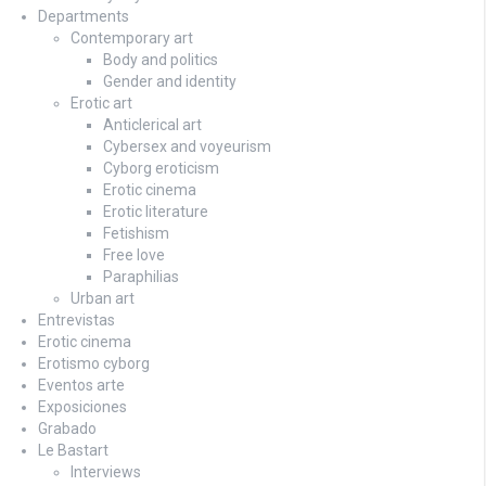
Departments
Contemporary art
Body and politics
Gender and identity
Erotic art
Anticlerical art
Cybersex and voyeurism
Cyborg eroticism
Erotic cinema
Erotic literature
Fetishism
Free love
Paraphilias
Urban art
Entrevistas
Erotic cinema
Erotismo cyborg
Eventos arte
Exposiciones
Grabado
Le Bastart
Interviews