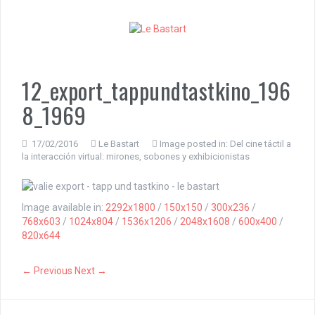
S
k
i
p
t
o
12_export_tappundtastkino_196
c
8_1969
o
n
t
17/02/2016
Le Bastart
Image posted in:
Del cine táctil a
e
la interacción virtual: mirones, sobones y exhibicionistas
n
t
Image available in:
2292x1800
/
150x150
/
300x236
/
768x603
/
1024x804
/
1536x1206
/
2048x1608
/
600x400
/
820x644
← Previous
Next →