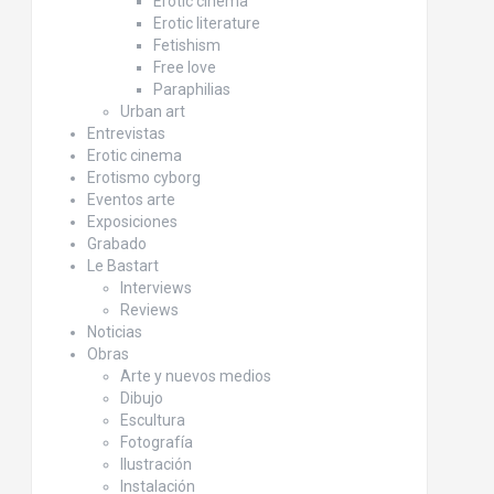
Erotic cinema
Erotic literature
Fetishism
Free love
Paraphilias
Urban art
Entrevistas
Erotic cinema
Erotismo cyborg
Eventos arte
Exposiciones
Grabado
Le Bastart
Interviews
Reviews
Noticias
Obras
Arte y nuevos medios
Dibujo
Escultura
Fotografía
Ilustración
Instalación