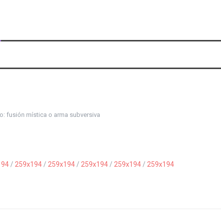
o: fusión mística o arma subversiva
194
/
259x194
/
259x194
/
259x194
/
259x194
/
259x194