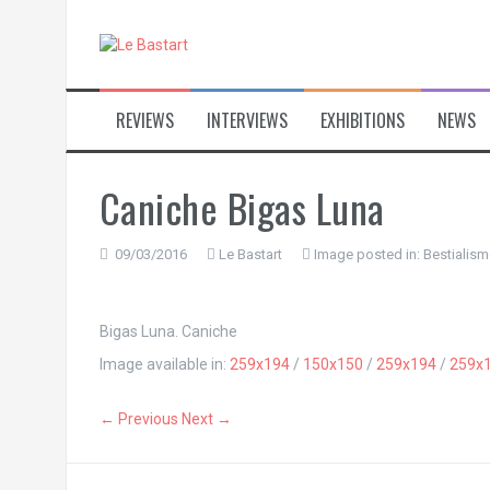
S
k
i
p
t
REVIEWS
INTERVIEWS
EXHIBITIONS
NEWS
o
c
o
n
Caniche Bigas Luna
t
e
n
09/03/2016
Le Bastart
Image posted in:
Bestialism
t
Bigas Luna. Caniche
Image available in:
259x194
/
150x150
/
259x194
/
259x
← Previous
Next →