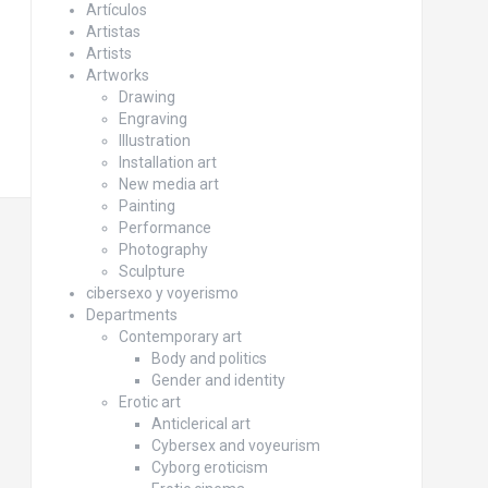
Artículos
Artistas
Artists
Artworks
Drawing
Engraving
Illustration
Installation art
New media art
Painting
Performance
Photography
Sculpture
cibersexo y voyerismo
Departments
Contemporary art
Body and politics
Gender and identity
Erotic art
Anticlerical art
Cybersex and voyeurism
Cyborg eroticism